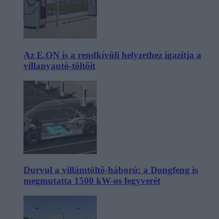
Az E.ON is a rendkívüli helyzethez igazítja a
villanyautó-töltőit
Durvul a villámtöltő-háború: a Dongfeng is
megmutatta 1500 kW-os fegyverét