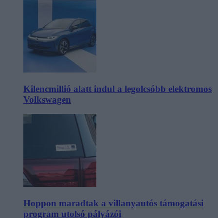
Kilencmillió alatt indul a legolcsóbb elektromos
Volkswagen
Hoppon maradtak a villanyautós támogatási
program utolsó pályázói