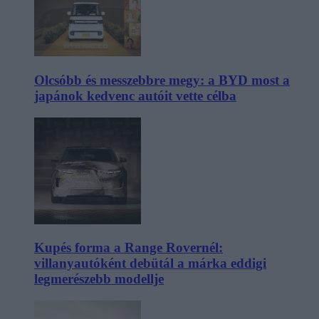
Olcsóbb és messzebbre megy: a BYD most a
japánok kedvenc autóit vette célba
Kupés forma a Range Rovernél:
villanyautóként debütál a márka eddigi
legmerészebb modellje