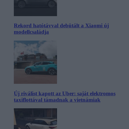
Rekord hatótávval debütált a Xiaomi új
modellcsaládja
Új riválist kapott az Uber: saját elektromos
taxiflottával támadnak a vietnámiak