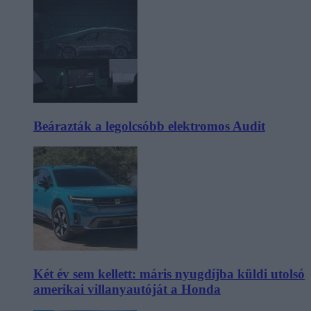
Beárazták a legolcsóbb elektromos Audit
Két év sem kellett: máris nyugdíjba küldi utolsó
amerikai villanyautóját a Honda