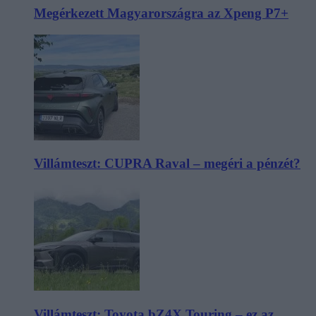
Megérkezett Magyarországra az Xpeng P7+
Villámteszt: CUPRA Raval – megéri a pénzét?
Villámteszt: Toyota bZ4X Touring – ez az,