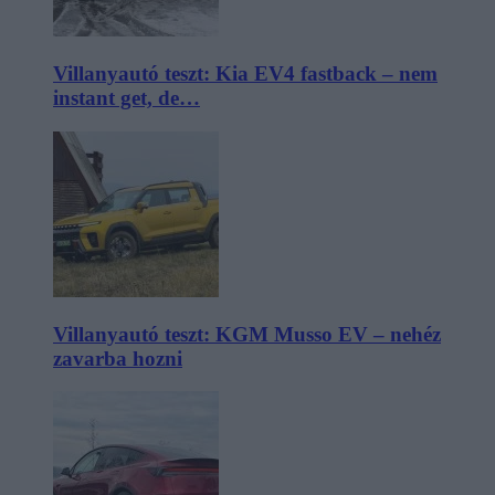
Villanyautó teszt: Kia EV4 fastback – nem
instant get, de…
Villanyautó teszt: KGM Musso EV – nehéz
zavarba hozni