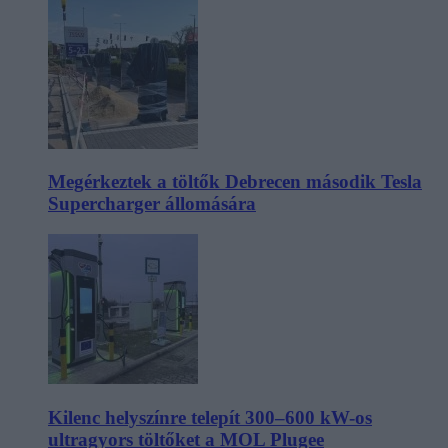
Megérkeztek a töltők Debrecen második Tesla
Supercharger állomására
Kilenc helyszínre telepít 300–600 kW-os
ultragyors töltőket a MOL Plugee