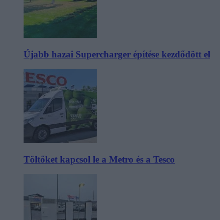
Újabb hazai Supercharger építése kezdődött el
Töltőket kapcsol le a Metro és a Tesco