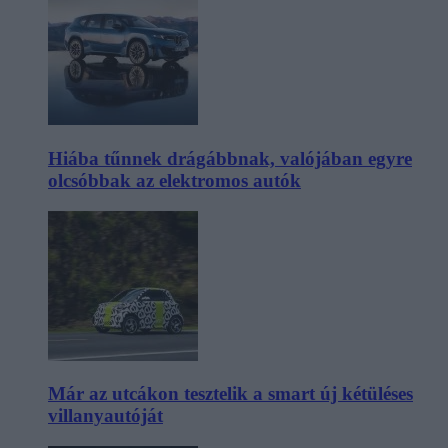
Hiába tűnnek drágábbnak, valójában egyre
olcsóbbak az elektromos autók
Már az utcákon tesztelik a smart új kétüléses
villanyautóját