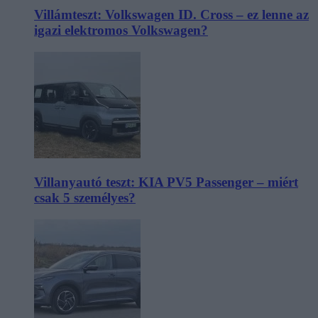
Villámteszt: Volkswagen ID. Cross – ez lenne az
igazi elektromos Volkswagen?
Villanyautó teszt: KIA PV5 Passenger – miért
csak 5 személyes?