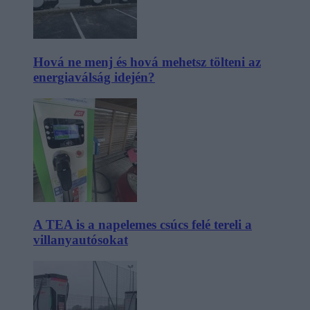
Hová ne menj és hová mehetsz tölteni az
energiaválság idején?
A TEA is a napelemes csúcs felé tereli a
villanyautósokat