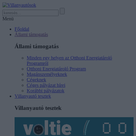
Menü
Főoldal
Állami támogatás
Állami támogatás
Minden egy helyen az Otthoni Energiatároló
Programról
Otthoni Energiatároló Program
Magánszemélyeknek
Cégeknek
Céges pályázat hírei
Korábbi pályázatok
Villanyautó tesztek
Villanyautó tesztek