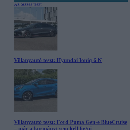
Az összes teszt
Villanyautó teszt: Hyundai Ioniq 6 N
Villanyautó teszt: Ford Puma Gen-e BlueCruise
– már a kormányt sem kell fogni