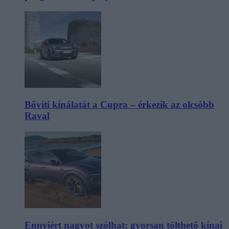
Bővíti kínálatát a Cupra – érkezik az olcsóbb
Raval
Ennyiért nagyot szólhat: gyorsan tölthető kínai