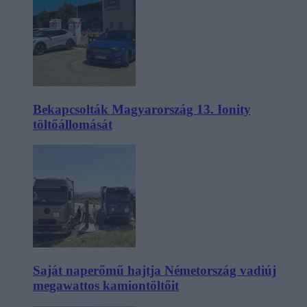
Bekapcsolták Magyarország 13. Ionity
töltőállomását
Saját naperőmű hajtja Németország vadiúj
megawattos kamiontöltőit