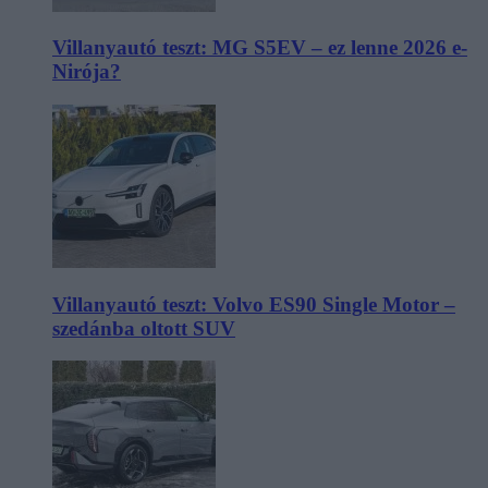
Villanyautó teszt: MG S5EV – ez lenne 2026 e-
Nirója?
Villanyautó teszt: Volvo ES90 Single Motor –
szedánba oltott SUV