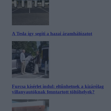
A Tesla így segíti a hazai áramhálózatot
Furcsa kísérlet indul: eltűnhetnek a kizárólag
villanyautóknak fenntartott töltőhelyek?