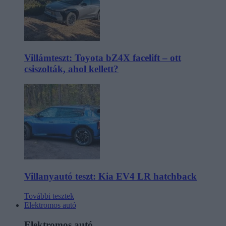
Villámteszt: Toyota bZ4X facelift – ott
csiszolták, ahol kellett?
Villanyautó teszt: Kia EV4 LR hatchback
További tesztek
Elektromos autó
Elektromos autó