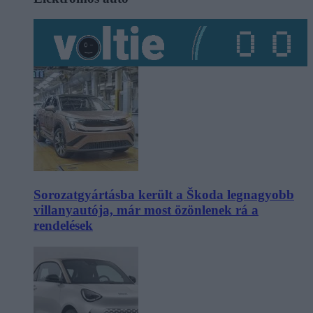
Sorozatgyártásba került a Škoda legnagyobb
villanyautója, már most özönlenek rá a
rendelések