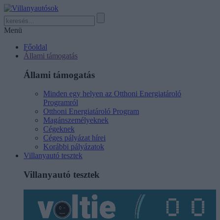
Menü
Főoldal
Állami támogatás
Állami támogatás
Minden egy helyen az Otthoni Energiatároló
Programról
Otthoni Energiatároló Program
Magánszemélyeknek
Cégeknek
Céges pályázat hírei
Korábbi pályázatok
Villanyautó tesztek
Villanyautó tesztek