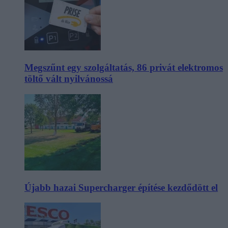
Megszűnt egy szolgáltatás, 86 privát elektromos
töltő vált nyilvánossá
Újabb hazai Supercharger építése kezdődött el