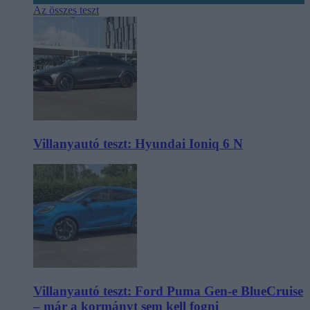
Az összes teszt
Villanyautó teszt: Hyundai Ioniq 6 N
Villanyautó teszt: Ford Puma Gen-e BlueCruise
– már a kormányt sem kell fogni