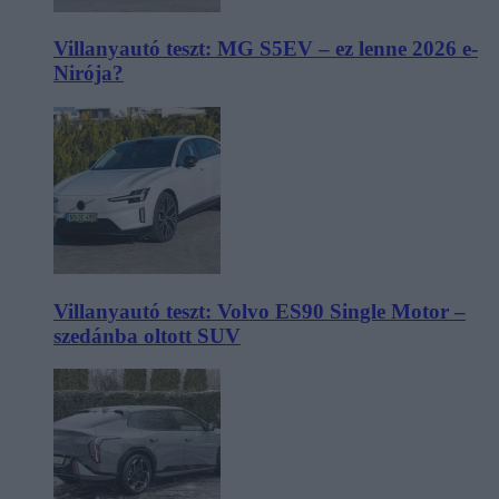
Villanyautó teszt: MG S5EV – ez lenne 2026 e-
Nirója?
Villanyautó teszt: Volvo ES90 Single Motor –
szedánba oltott SUV