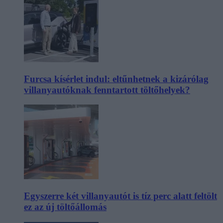
Furcsa kísérlet indul: eltűnhetnek a kizárólag
villanyautóknak fenntartott töltőhelyek?
Egyszerre két villanyautót is tíz perc alatt feltölt
ez az új töltőállomás