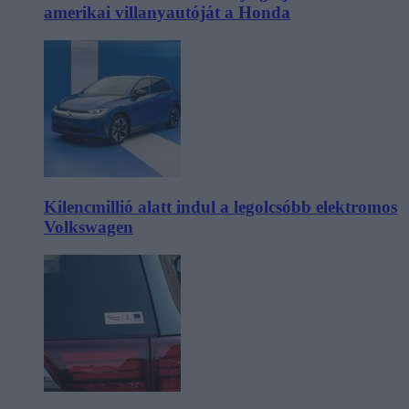
amerikai villanyautóját a Honda
Kilencmillió alatt indul a legolcsóbb elektromos
Volkswagen