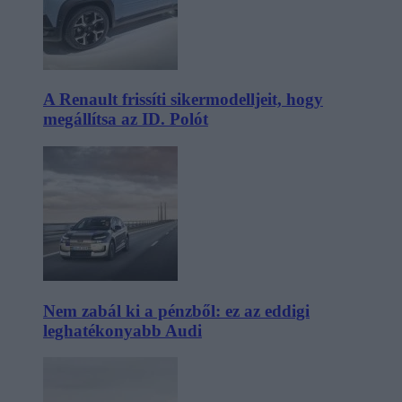
A Renault frissíti sikermodelljeit, hogy
megállítsa az ID. Polót
Nem zabál ki a pénzből: ez az eddigi
leghatékonyabb Audi