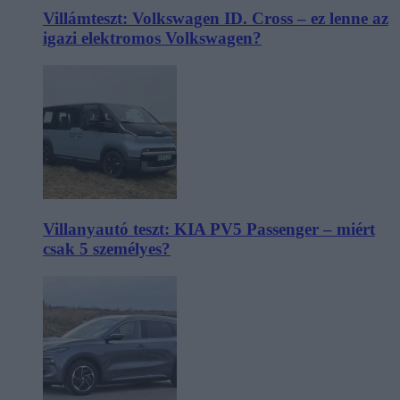
Villámteszt: Volkswagen ID. Cross – ez lenne az
igazi elektromos Volkswagen?
Villanyautó teszt: KIA PV5 Passenger – miért
csak 5 személyes?