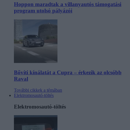
Hoppon maradtak a villanyautós támogatási
program utolsó pályázói
Bővíti kínálatát a Cupra – érkezik az olcsóbb
Raval
További cikkek a témában
Elektromosautó-töltés
Elektromosautó-töltés