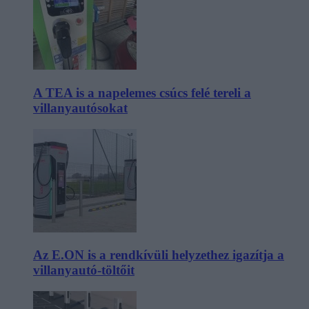
A TEA is a napelemes csúcs felé tereli a
villanyautósokat
Az E.ON is a rendkívüli helyzethez igazítja a
villanyautó-töltőit