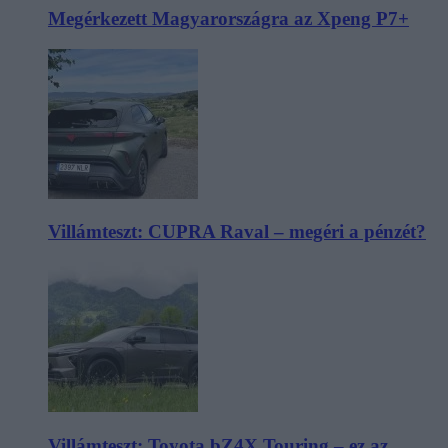
Megérkezett Magyarországra az Xpeng P7+
Villámteszt: CUPRA Raval – megéri a pénzét?
Villámteszt: Toyota bZ4X Touring – ez az,