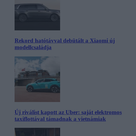
Rekord hatótávval debütált a Xiaomi új
modellcsaládja
Új riválist kapott az Uber: saját elektromos
taxiflottával támadnak a vietnámiak