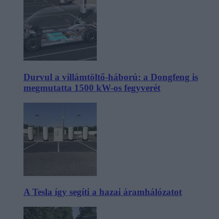
Durvul a villámtöltő-háború: a Dongfeng is
megmutatta 1500 kW-os fegyverét
A Tesla így segíti a hazai áramhálózatot