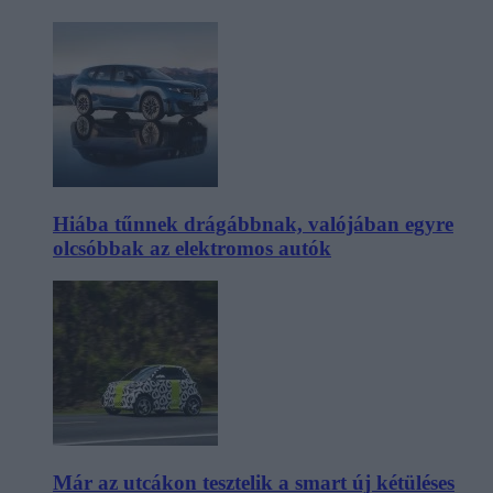
Hiába tűnnek drágábbnak, valójában egyre
olcsóbbak az elektromos autók
Már az utcákon tesztelik a smart új kétüléses