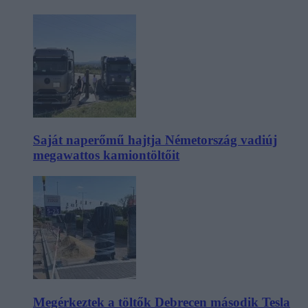
Saját naperőmű hajtja Németország vadiúj
megawattos kamiontöltőit
Megérkeztek a töltők Debrecen második Tesla