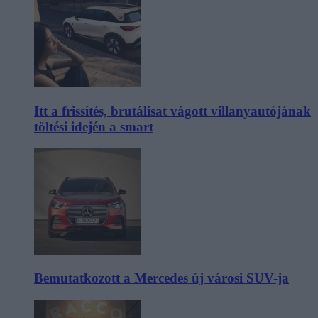
Itt a frissítés, brutálisat vágott villanyautójának
töltési idején a smart
Bemutatkozott a Mercedes új városi SUV-ja