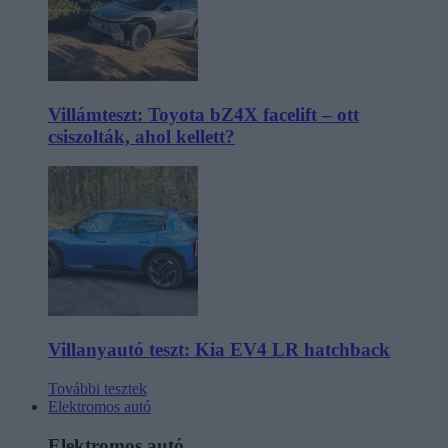
Villámteszt: Toyota bZ4X facelift – ott
csiszolták, ahol kellett?
Villanyautó teszt: Kia EV4 LR hatchback
További tesztek
Elektromos autó
Elektromos autó