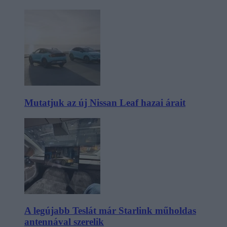
Mutatjuk az új Nissan Leaf hazai árait
A legújabb Teslát már Starlink műholdas
antennával szerelik