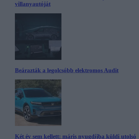
villanyautóját
Beárazták a legolcsóbb elektromos Audit
Két év sem kellett: máris nyugdíjba küldi utolsó