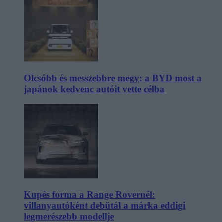
Olcsóbb és messzebbre megy: a BYD most a
japánok kedvenc autóit vette célba
Kupés forma a Range Rovernél:
villanyautóként debütál a márka eddigi
legmerészebb modellje