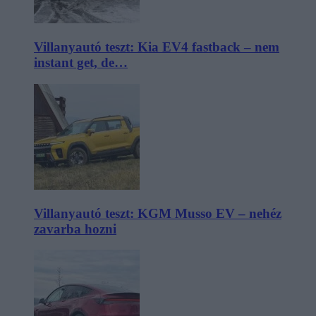
Villanyautó teszt: Kia EV4 fastback – nem
instant get, de…
Villanyautó teszt: KGM Musso EV – nehéz
zavarba hozni