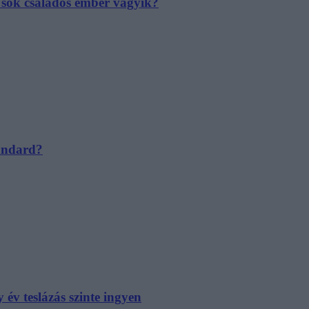
e sok családos ember vágyik?
tandard?
év teslázás szinte ingyen