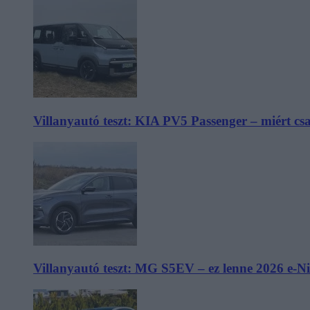
Villanyautó teszt: KIA PV5 Passenger – miért cs
Villanyautó teszt: MG S5EV – ez lenne 2026 e-N