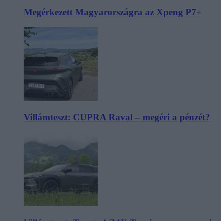
Megérkezett Magyarországra az Xpeng P7+
Villámteszt: CUPRA Raval – megéri a pénzét?