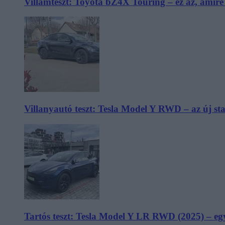
Villámteszt: Toyota bZ4X Touring – ez az, amir
Villanyautó teszt: Tesla Model Y RWD – az új s
Tartós teszt: Tesla Model Y LR RWD (2025) – egy 