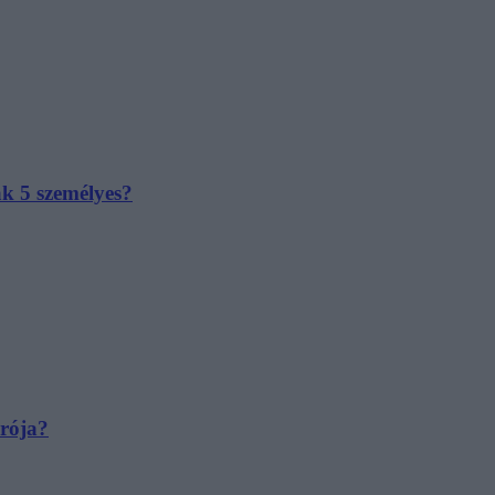
ak 5 személyes?
irója?