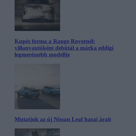
Kupés forma a Range Rovernél:
villanyautóként debütál a márka eddigi
legmerészebb modellje
Mutatjuk az új Nissan Leaf hazai árait