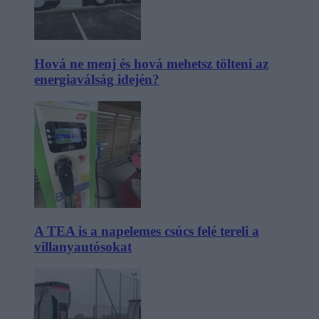
Hová ne menj és hová mehetsz tölteni az
energiaválság idején?
A TEA is a napelemes csúcs felé tereli a
villanyautósokat