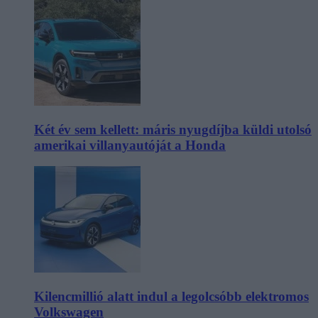
Két év sem kellett: máris nyugdíjba küldi utolsó
amerikai villanyautóját a Honda
Kilencmillió alatt indul a legolcsóbb elektromos
Volkswagen