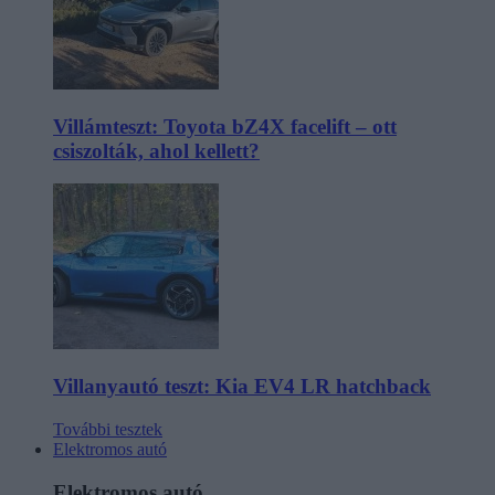
Villámteszt: Toyota bZ4X facelift – ott
csiszolták, ahol kellett?
Villanyautó teszt: Kia EV4 LR hatchback
További tesztek
Elektromos autó
Elektromos autó