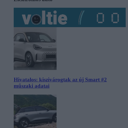
Hivatalos: kiszivárogtak az új Smart #2
műszaki adatai