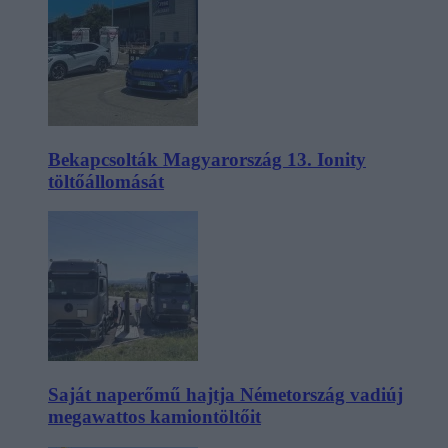
Bekapcsolták Magyarország 13. Ionity
töltőállomását
Saját naperőmű hajtja Németország vadiúj
megawattos kamiontöltőit