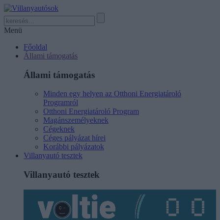
Menü
Főoldal
Állami támogatás
Állami támogatás
Minden egy helyen az Otthoni Energiatároló
Programról
Otthoni Energiatároló Program
Magánszemélyeknek
Cégeknek
Céges pályázat hírei
Korábbi pályázatok
Villanyautó tesztek
Villanyautó tesztek