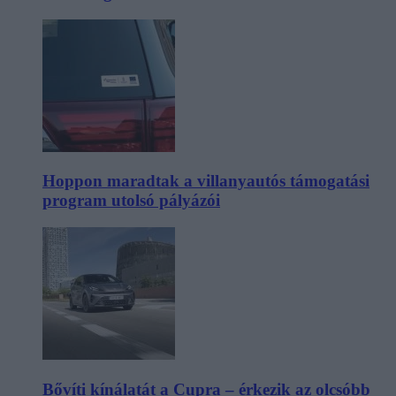
Hoppon maradtak a villanyautós támogatási
program utolsó pályázói
Bővíti kínálatát a Cupra – érkezik az olcsóbb