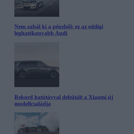
Nem zabál ki a pénzből: ez az eddigi
leghatékonyabb Audi
Rekord hatótávval debütált a Xiaomi új
modellcsaládja