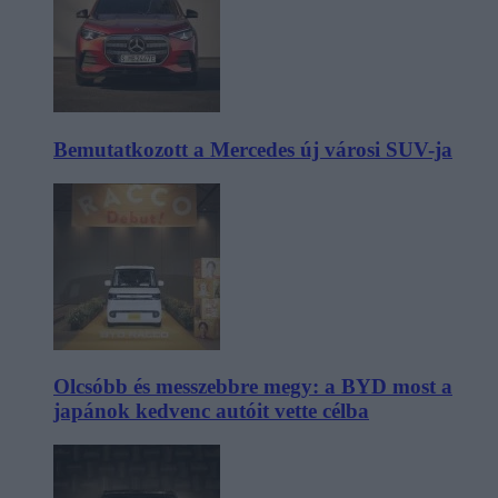
Bemutatkozott a Mercedes új városi SUV-ja
Olcsóbb és messzebbre megy: a BYD most a
japánok kedvenc autóit vette célba