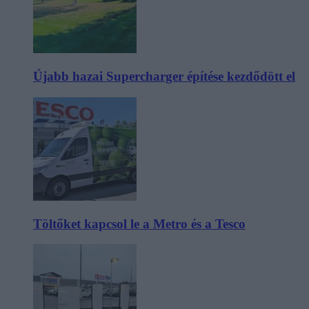
Újabb hazai Supercharger építése kezdődött el
Töltőket kapcsol le a Metro és a Tesco