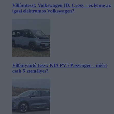
Villámteszt: Volkswagen ID. Cross – ez lenne az
igazi elektromos Volkswagen?
Villanyautó teszt: KIA PV5 Passenger – miért
csak 5 személyes?