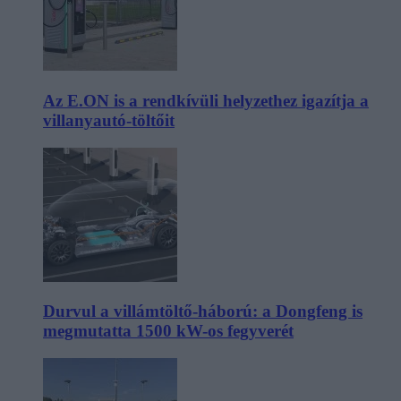
Az E.ON is a rendkívüli helyzethez igazítja a
villanyautó-töltőit
Durvul a villámtöltő-háború: a Dongfeng is
megmutatta 1500 kW-os fegyverét