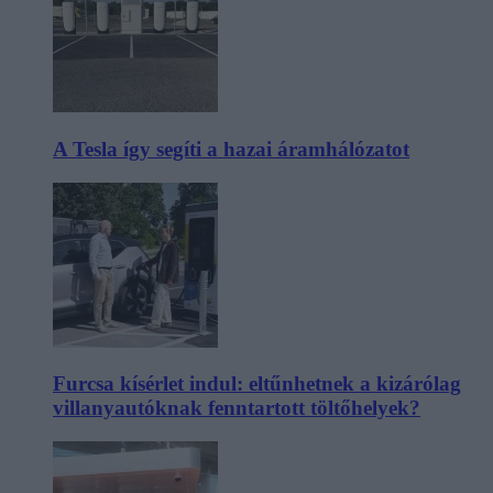
A Tesla így segíti a hazai áramhálózatot
Furcsa kísérlet indul: eltűnhetnek a kizárólag
villanyautóknak fenntartott töltőhelyek?