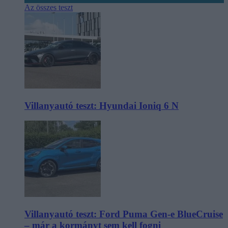
Az összes teszt
Villanyautó teszt: Hyundai Ioniq 6 N
Villanyautó teszt: Ford Puma Gen-e BlueCruise
– már a kormányt sem kell fogni