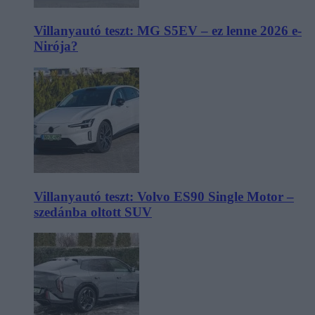
Villanyautó teszt: MG S5EV – ez lenne 2026 e-
Nirója?
Villanyautó teszt: Volvo ES90 Single Motor –
szedánba oltott SUV