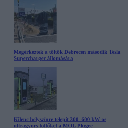
Megérkeztek a töltők Debrecen második Tesla
Supercharger állomására
Kilenc helyszínre telepít 300–600 kW-os
ultragyors töltőket a MOL Plugee