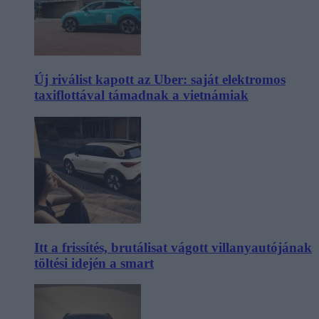
Új riválist kapott az Uber: saját elektromos
taxiflottával támadnak a vietnámiak
Itt a frissítés, brutálisat vágott villanyautójának
töltési idején a smart