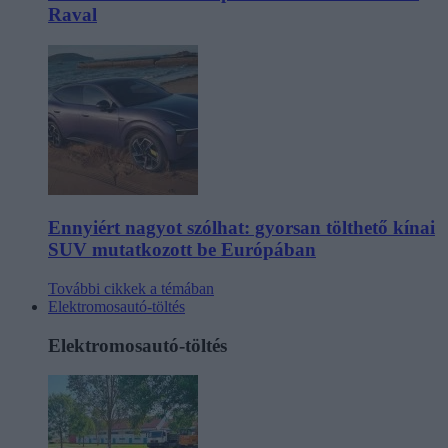
Raval
Ennyiért nagyot szólhat: gyorsan tölthető kínai
SUV mutatkozott be Európában
További cikkek a témában
Elektromosautó-töltés
Elektromosautó-töltés