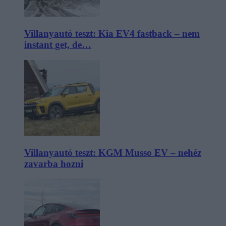
Villanyautó teszt: Kia EV4 fastback – nem
instant get, de…
Villanyautó teszt: KGM Musso EV – nehéz
zavarba hozni