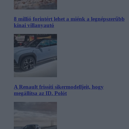
8 millió forintért lehet a miénk a legnépszerűbb
kínai villanyautó
A Renault frissíti sikermodelljeit, hogy
megállítsa az ID. Polót