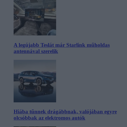
A legújabb Teslát már Starlink műholdas
antennával szerelik
Hiába tűnnek drágábbnak, valójában egyre
olcsóbbak az elektromos autók