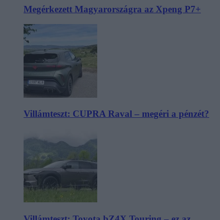
Megérkezett Magyarországra az Xpeng P7+
Villámteszt: CUPRA Raval – megéri a pénzét?
Villámteszt: Toyota bZ4X Touring – ez az,