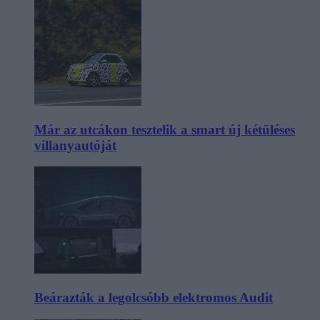
Már az utcákon tesztelik a smart új kétüléses
villanyautóját
Beárazták a legolcsóbb elektromos Audit