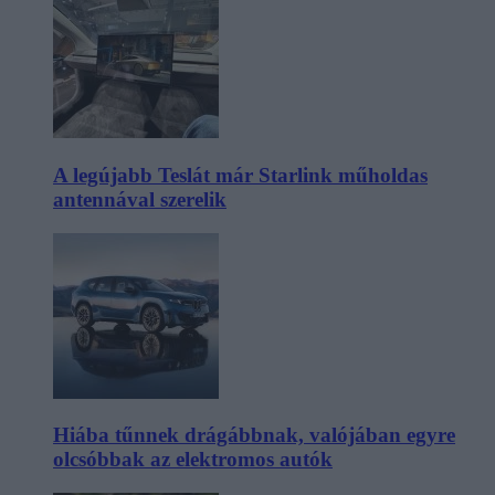
A legújabb Teslát már Starlink műholdas
antennával szerelik
Hiába tűnnek drágábbnak, valójában egyre
olcsóbbak az elektromos autók