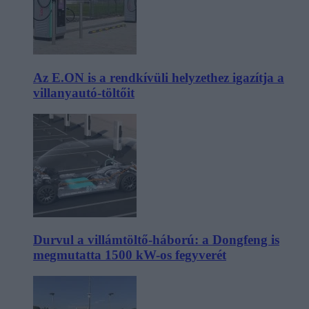
Az E.ON is a rendkívüli helyzethez igazítja a
villanyautó-töltőit
Durvul a villámtöltő-háború: a Dongfeng is
megmutatta 1500 kW-os fegyverét