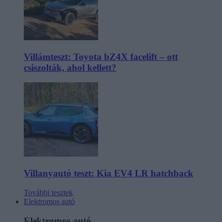
Villámteszt: Toyota bZ4X facelift – ott
csiszolták, ahol kellett?
Villanyautó teszt: Kia EV4 LR hatchback
További tesztek
Elektromos autó
Elektromos autó