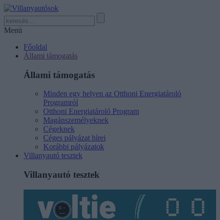
Menü
Főoldal
Állami támogatás
Állami támogatás
Minden egy helyen az Otthoni Energiatároló
Programról
Otthoni Energiatároló Program
Magánszemélyeknek
Cégeknek
Céges pályázat hírei
Korábbi pályázatok
Villanyautó tesztek
Villanyautó tesztek