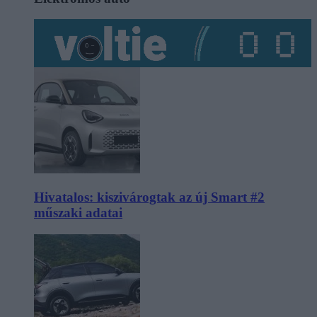
Hivatalos: kiszivárogtak az új Smart #2
műszaki adatai