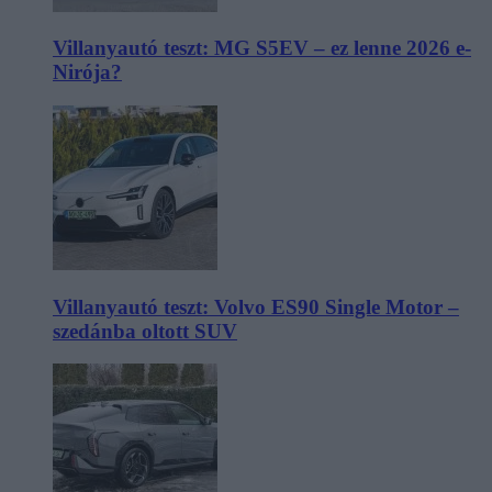
Villanyautó teszt: MG S5EV – ez lenne 2026 e-
Nirója?
Villanyautó teszt: Volvo ES90 Single Motor –
szedánba oltott SUV