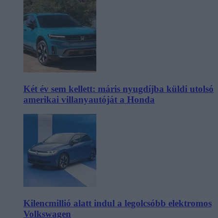
Két év sem kellett: máris nyugdíjba küldi utolsó
amerikai villanyautóját a Honda
Kilencmillió alatt indul a legolcsóbb elektromos
Volkswagen