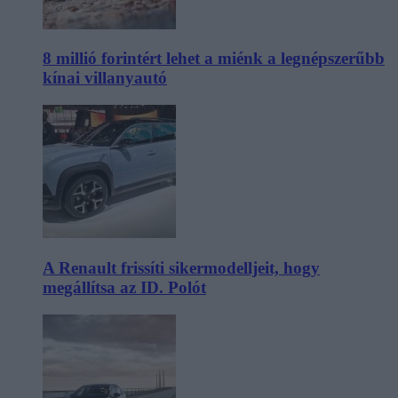
8 millió forintért lehet a miénk a legnépszerűbb
kínai villanyautó
A Renault frissíti sikermodelljeit, hogy
megállítsa az ID. Polót