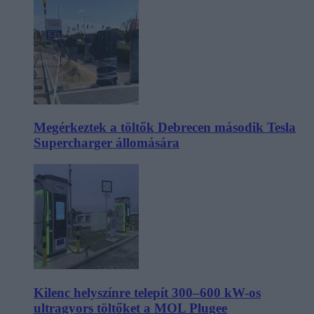
Megérkeztek a töltők Debrecen második Tesla
Supercharger állomására
Kilenc helyszínre telepít 300–600 kW-os
ultragyors töltőket a MOL Plugee