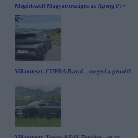
Megérkezett Magyarországra az Xpeng P7+
Villámteszt: CUPRA Raval – megéri a pénzét?
Villámteszt: Toyota bZ4X Touring – ez az,