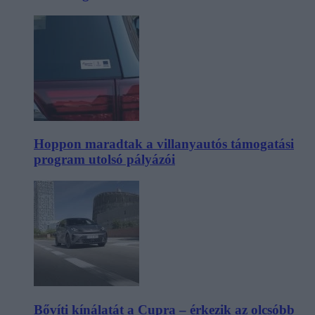
Hoppon maradtak a villanyautós támogatási
program utolsó pályázói
Bővíti kínálatát a Cupra – érkezik az olcsóbb