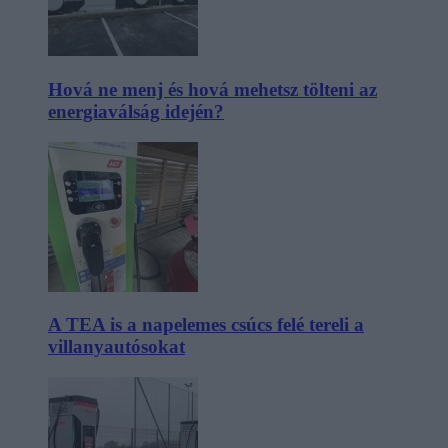
Hová ne menj és hová mehetsz tölteni az
energiaválság idején?
A TEA is a napelemes csúcs felé tereli a
villanyautósokat