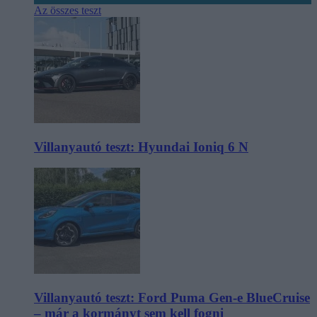
Az összes teszt
Villanyautó teszt: Hyundai Ioniq 6 N
Villanyautó teszt: Ford Puma Gen-e BlueCruise
– már a kormányt sem kell fogni