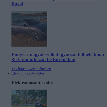
Raval
Ennyiért nagyot szólhat: gyorsan tölthető kínai
SUV mutatkozott be Európában
További cikkek a témában
Elektromosautó-töltés
Elektromosautó-töltés