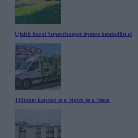
Újabb hazai Supercharger építése kezdődött el
Töltőket kapcsol le a Metro és a Tesco