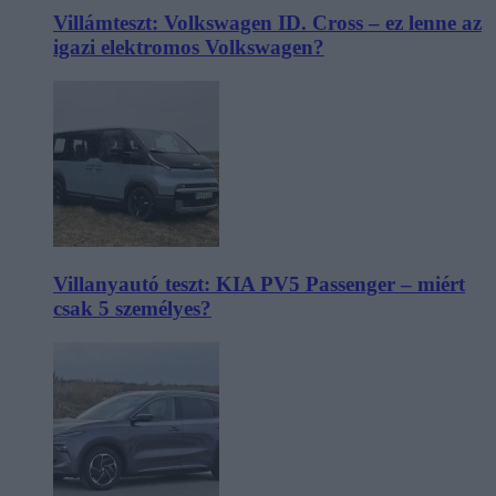
Villámteszt: Volkswagen ID. Cross – ez lenne az
igazi elektromos Volkswagen?
Villanyautó teszt: KIA PV5 Passenger – miért
csak 5 személyes?