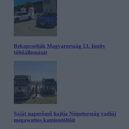
Bekapcsolták Magyarország 13. Ionity
töltőállomását
Saját naperőmű hajtja Németország vadiúj
megawattos kamiontöltőit