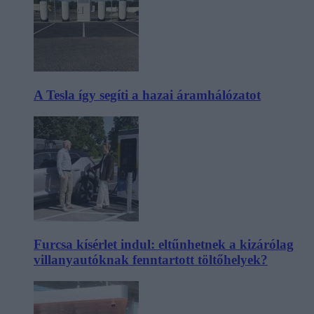
A Tesla így segíti a hazai áramhálózatot
Furcsa kísérlet indul: eltűnhetnek a kizárólag
villanyautóknak fenntartott töltőhelyek?