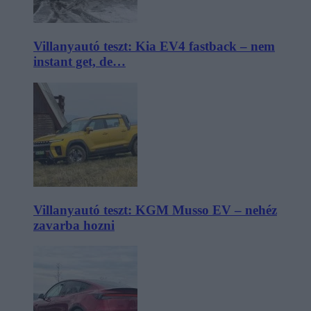
Villanyautó teszt: Kia EV4 fastback – nem
instant get, de…
Villanyautó teszt: KGM Musso EV – nehéz
zavarba hozni