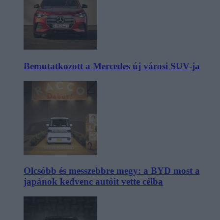
Bemutatkozott a Mercedes új városi SUV-ja
Olcsóbb és messzebbre megy: a BYD most a
japánok kedvenc autóit vette célba