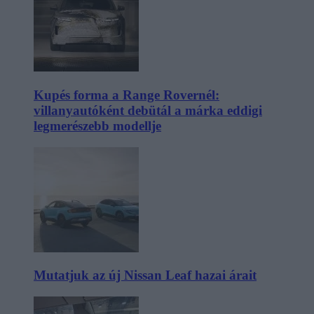
Kupés forma a Range Rovernél:
villanyautóként debütál a márka eddigi
legmerészebb modellje
Mutatjuk az új Nissan Leaf hazai árait