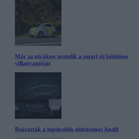
Már az utcákon tesztelik a smart új kétüléses
villanyautóját
Beárazták a legolcsóbb elektromos Audit