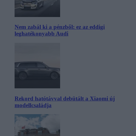
Nem zabál ki a pénzből: ez az eddigi
leghatékonyabb Audi
Rekord hatótávval debütált a Xiaomi új
modellcsaládja