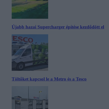
Újabb hazai Supercharger építése kezdődött el
Töltőket kapcsol le a Metro és a Tesco