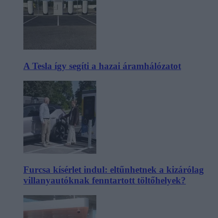
A Tesla így segíti a hazai áramhálózatot
Furcsa kísérlet indul: eltűnhetnek a kizárólag
villanyautóknak fenntartott töltőhelyek?