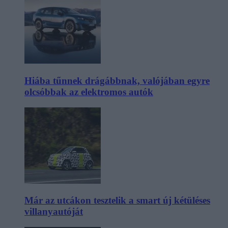
Hiába tűnnek drágábbnak, valójában egyre
olcsóbbak az elektromos autók
Már az utcákon tesztelik a smart új kétüléses
villanyautóját