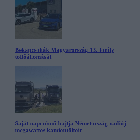
Bekapcsolták Magyarország 13. Ionity
töltőállomását
Saját naperőmű hajtja Németország vadiúj
megawattos kamiontöltőit