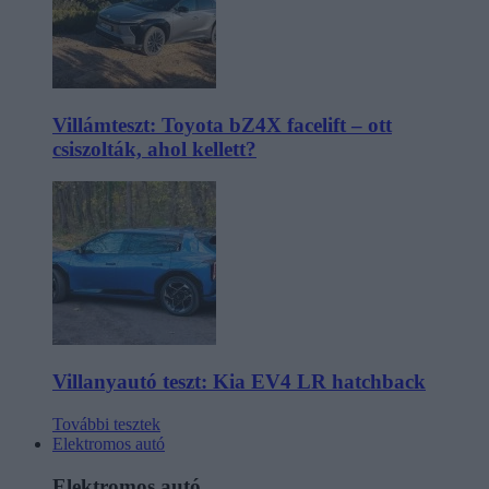
Villámteszt: Toyota bZ4X facelift – ott
csiszolták, ahol kellett?
Villanyautó teszt: Kia EV4 LR hatchback
További tesztek
Elektromos autó
Elektromos autó