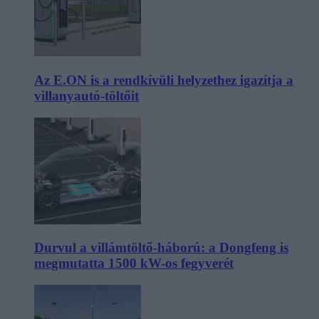
Az E.ON is a rendkívüli helyzethez igazítja a
villanyautó-töltőit
Durvul a villámtöltő-háború: a Dongfeng is
megmutatta 1500 kW-os fegyverét