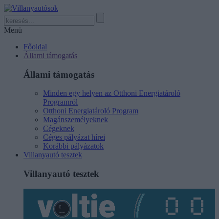
Menü
Főoldal
Állami támogatás
Állami támogatás
Minden egy helyen az Otthoni Energiatároló
Programról
Otthoni Energiatároló Program
Magánszemélyeknek
Cégeknek
Céges pályázat hírei
Korábbi pályázatok
Villanyautó tesztek
Villanyautó tesztek