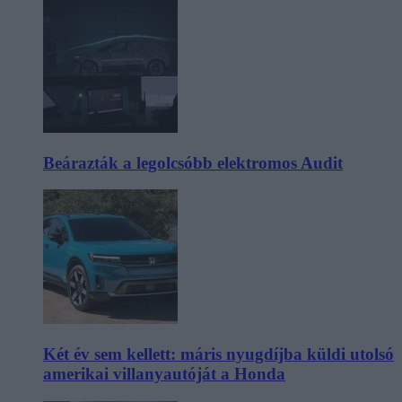
Beárazták a legolcsóbb elektromos Audit
Két év sem kellett: máris nyugdíjba küldi utolsó
amerikai villanyautóját a Honda