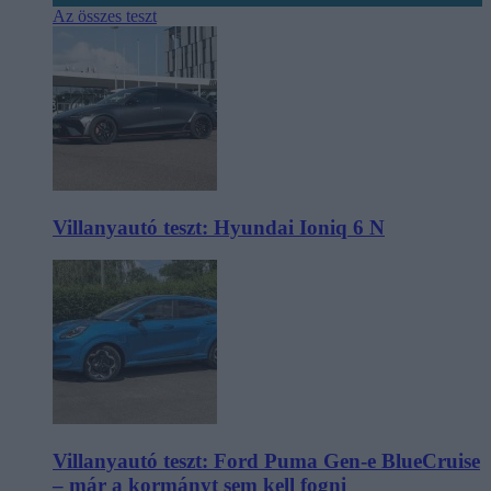
Az összes teszt
Villanyautó teszt: Hyundai Ioniq 6 N
Villanyautó teszt: Ford Puma Gen-e BlueCruise
– már a kormányt sem kell fogni