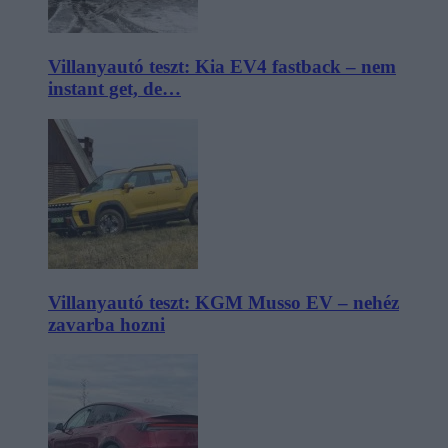
Villanyautó teszt: Kia EV4 fastback – nem
instant get, de…
Villanyautó teszt: KGM Musso EV – nehéz
zavarba hozni