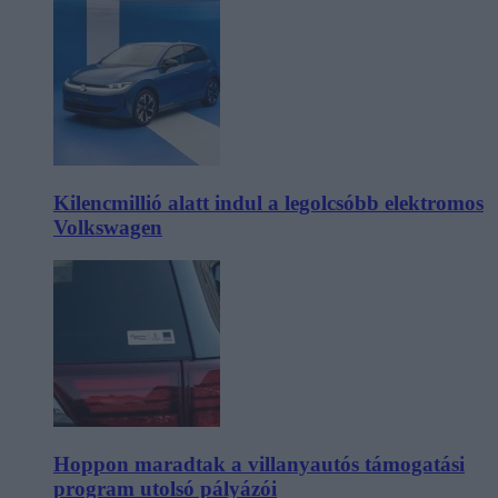
Kilencmillió alatt indul a legolcsóbb elektromos
Volkswagen
Hoppon maradtak a villanyautós támogatási
program utolsó pályázói