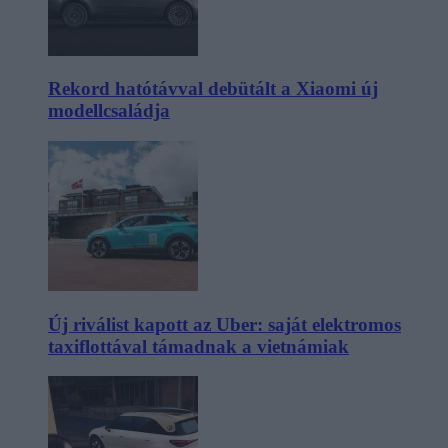
Rekord hatótávval debütált a Xiaomi új
modellcsaládja
Új riválist kapott az Uber: saját elektromos
taxiflottával támadnak a vietnámiak