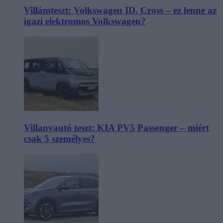
Villámteszt: Volkswagen ID. Cross – ez lenne az
igazi elektromos Volkswagen?
Villanyautó teszt: KIA PV5 Passenger – miért
csak 5 személyes?