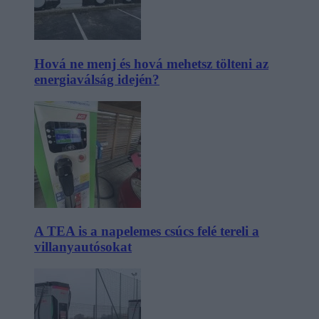
Hová ne menj és hová mehetsz tölteni az
energiaválság idején?
A TEA is a napelemes csúcs felé tereli a
villanyautósokat