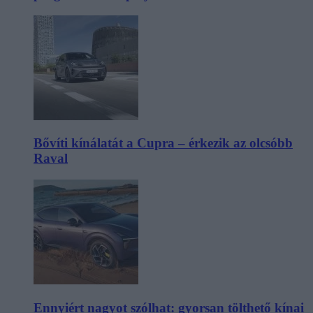
Bővíti kínálatát a Cupra – érkezik az olcsóbb
Raval
Ennyiért nagyot szólhat: gyorsan tölthető kínai