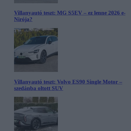
Villanyautó teszt: MG S5EV – ez lenne 2026 e-
Nirója?
Villanyautó teszt: Volvo ES90 Single Motor –
szedánba oltott SUV