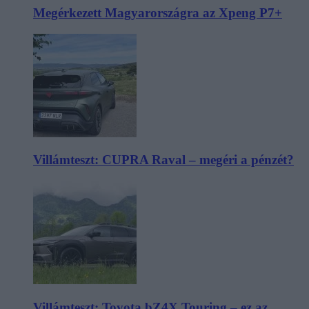
Megérkezett Magyarországra az Xpeng P7+
Villámteszt: CUPRA Raval – megéri a pénzét?
Villámteszt: Toyota bZ4X Touring – ez az,