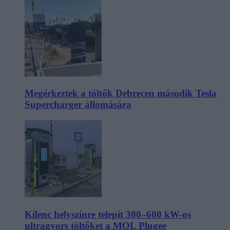
Megérkeztek a töltők Debrecen második Tesla
Supercharger állomására
Kilenc helyszínre telepít 300–600 kW-os
ultragyors töltőket a MOL Plugee