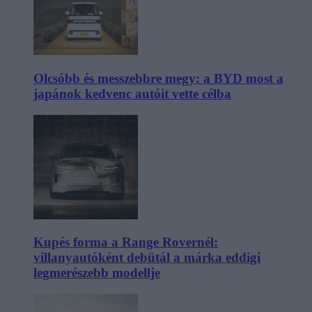
Olcsóbb és messzebbre megy: a BYD most a
japánok kedvenc autóit vette célba
Kupés forma a Range Rovernél:
villanyautóként debütál a márka eddigi
legmerészebb modellje