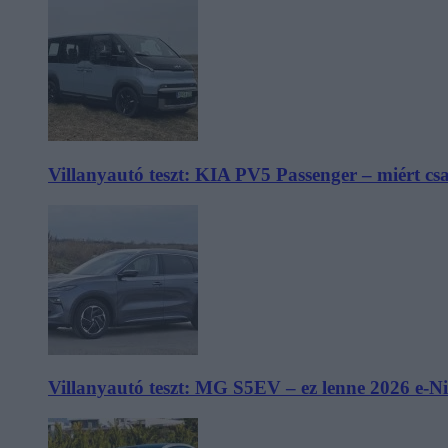
Villanyautó teszt: KIA PV5 Passenger – miért cs
Villanyautó teszt: MG S5EV – ez lenne 2026 e-N