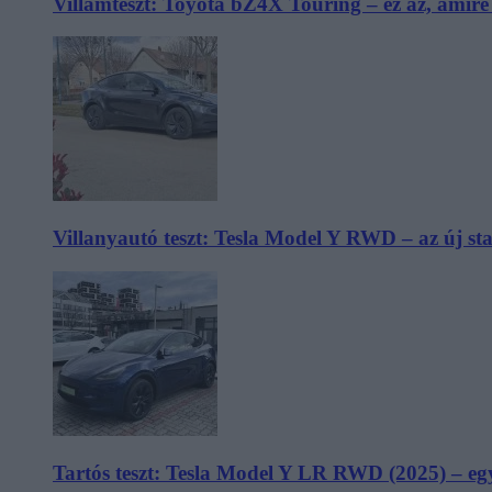
Villámteszt: Toyota bZ4X Touring – ez az, amir
Villanyautó teszt: Tesla Model Y RWD – az új s
Tartós teszt: Tesla Model Y LR RWD (2025) – egy 