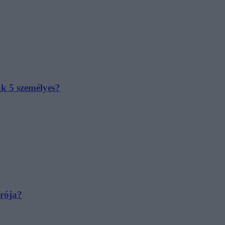
ak 5 személyes?
irója?