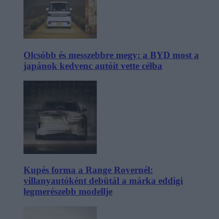
Olcsóbb és messzebbre megy: a BYD most a
japánok kedvenc autóit vette célba
Kupés forma a Range Rovernél:
villanyautóként debütál a márka eddigi
legmerészebb modellje