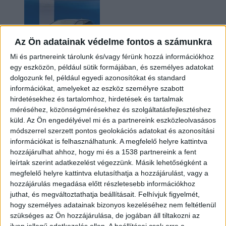
Az Ön adatainak védelme fontos a számunkra
Mi és partnereink tárolunk és/vagy férünk hozzá információkhoz
egy eszközön, például sütik formájában, és személyes adatokat
dolgozunk fel, például egyedi azonosítókat és standard
információkat, amelyeket az eszköz személyre szabott
Kilencmillió alatt indul a legolcsóbb elektromos
hirdetésekhez és tartalomhoz, hirdetések és tartalmak
Volkswagen
méréséhez, közönségmérésekhez és szolgáltatásfejlesztéshez
küld.
Az Ön engedélyével mi és a partnereink eszközleolvasásos
módszerrel szerzett pontos geolokációs adatokat és azonosítási
információkat is felhasználhatunk. A megfelelő helyre kattintva
hozzájárulhat ahhoz, hogy mi és a 1538 partnereink a fent
leírtak szerint adatkezelést végezzünk. Másik lehetőségként a
megfelelő helyre kattintva elutasíthatja a hozzájárulást, vagy a
hozzájárulás megadása előtt részletesebb információkhoz
juthat, és megváltoztathatja beállításait.
Felhívjuk figyelmét,
hogy személyes adatainak bizonyos kezeléséhez nem feltétlenül
Hoppon maradtak a villanyautós támogatási
szükséges az Ön hozzájárulása, de jogában áll tiltakozni az
program utolsó pályázói
ilyen jellegű adatkezelés ellen. A beállításai csak erre a