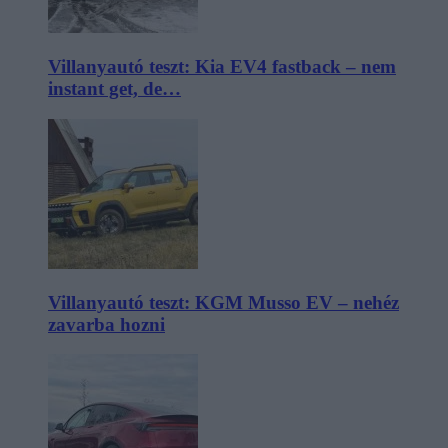
Villanyautó teszt: Kia EV4 fastback – nem
instant get, de…
Villanyautó teszt: KGM Musso EV – nehéz
zavarba hozni