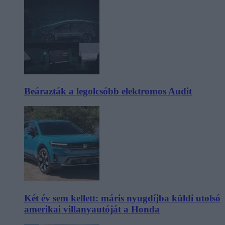
Beárazták a legolcsóbb elektromos Audit
Két év sem kellett: máris nyugdíjba küldi utolsó
amerikai villanyautóját a Honda