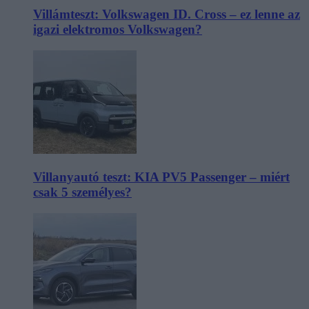
Villámteszt: Volkswagen ID. Cross – ez lenne az
igazi elektromos Volkswagen?
Villanyautó teszt: KIA PV5 Passenger – miért
csak 5 személyes?