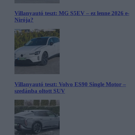
Villanyautó teszt: MG S5EV – ez lenne 2026 e-
Nirója?
Villanyautó teszt: Volvo ES90 Single Motor –
szedánba oltott SUV