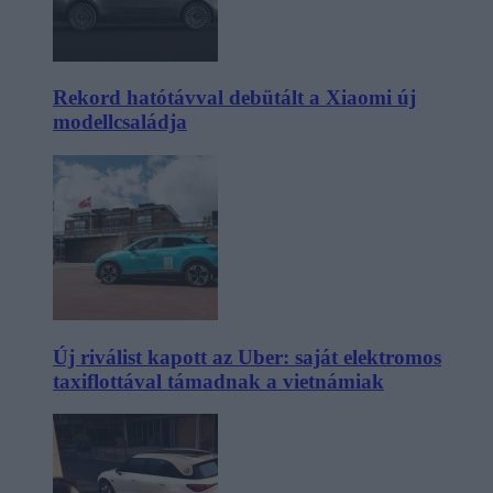
Rekord hatótávval debütált a Xiaomi új
modellcsaládja
Új riválist kapott az Uber: saját elektromos
taxiflottával támadnak a vietnámiak