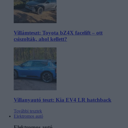
Villámteszt: Toyota bZ4X facelift – ott
csiszolták, ahol kellett?
Villanyautó teszt: Kia EV4 LR hatchback
További tesztek
Elektromos autó
Elektromos autó