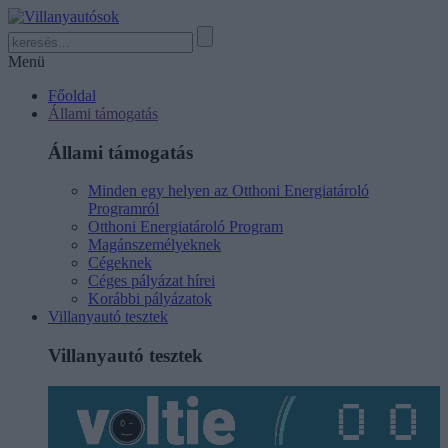
Menü
Főoldal
Állami támogatás
Állami támogatás
Minden egy helyen az Otthoni Energiatároló
Programról
Otthoni Energiatároló Program
Magánszemélyeknek
Cégeknek
Céges pályázat hírei
Korábbi pályázatok
Villanyautó tesztek
Villanyautó tesztek