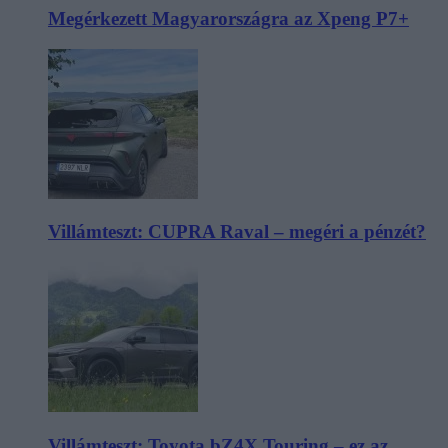
Megérkezett Magyarországra az Xpeng P7+
Villámteszt: CUPRA Raval – megéri a pénzét?
Villámteszt: Toyota bZ4X Touring – ez az,