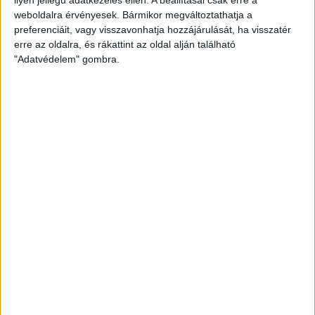
weboldalra érvényesek. Bármikor megváltoztathatja a
preferenciáit, vagy visszavonhatja hozzájárulását, ha visszatér
erre az oldalra, és rákattint az oldal alján található
"Adatvédelem" gombra.
Bővíti kínálatát a Cupra – érkezik az olcsóbb
Raval
Ennyiért nagyot szólhat: gyorsan tölthető kínai