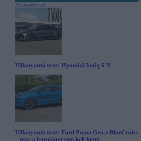
Az összes teszt
Villanyautó teszt: Hyundai Ioniq 6 N
Villanyautó teszt: Ford Puma Gen-e BlueCruise
– már a kormányt sem kell fogni