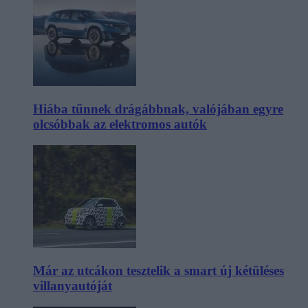
Hiába tűnnek drágábbnak, valójában egyre
olcsóbbak az elektromos autók
Már az utcákon tesztelik a smart új kétüléses
villanyautóját