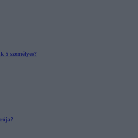
ak 5 személyes?
irója?