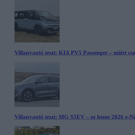
Villanyautó teszt: KIA PV5 Passenger – miért cs
Villanyautó teszt: MG S5EV – ez lenne 2026 e-N