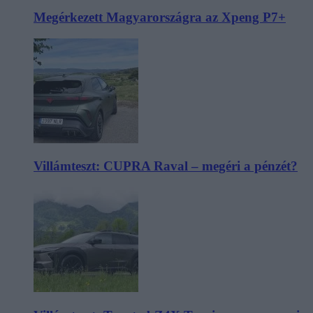
Megérkezett Magyarországra az Xpeng P7+
Villámteszt: CUPRA Raval – megéri a pénzét?