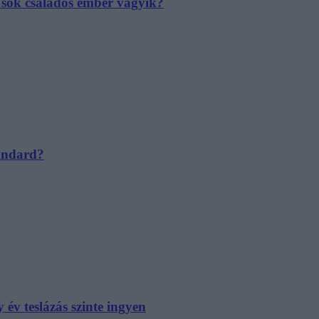
e sok családos ember vágyik?
tandard?
év teslázás szinte ingyen