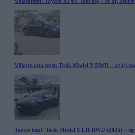
Villámteszt: Toyota bZ4X Touring – ez az, amir
Villanyautó teszt: Tesla Model Y RWD – az új s
Tartós teszt: Tesla Model Y LR RWD (2025) – egy 