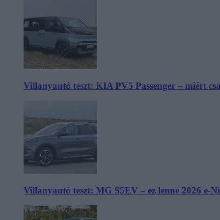
Villanyautó teszt: KIA PV5 Passenger – miért cs
Villanyautó teszt: MG S5EV – ez lenne 2026 e-N