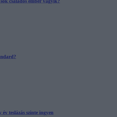
e sok családos ember vágyik?
tandard?
év teslázás szinte ingyen