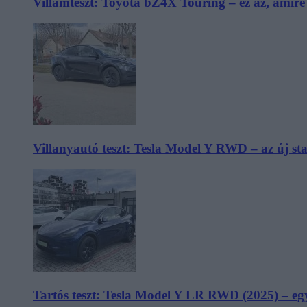
Villámteszt: Toyota bZ4X Touring – ez az, amir
Villanyautó teszt: Tesla Model Y RWD – az új s
Tartós teszt: Tesla Model Y LR RWD (2025) – egy 