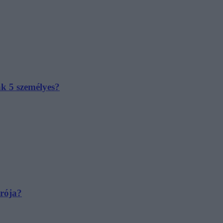
ak 5 személyes?
irója?