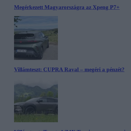
Megérkezett Magyarországra az Xpeng P7+
Villámteszt: CUPRA Raval – megéri a pénzét?