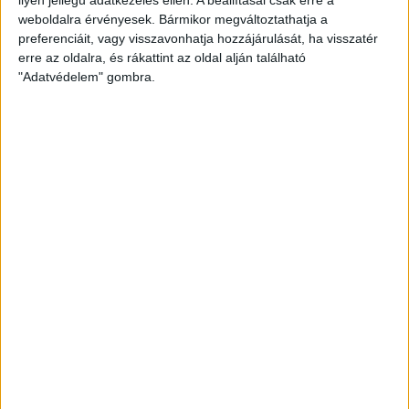
weboldalra érvényesek. Bármikor megváltoztathatja a
preferenciáit, vagy visszavonhatja hozzájárulását, ha visszatér
erre az oldalra, és rákattint az oldal alján található
"Adatvédelem" gombra.
Hoppon maradtak a villanyautós támogatási
program utolsó pályázói
Bővíti kínálatát a Cupra – érkezik az olcsóbb