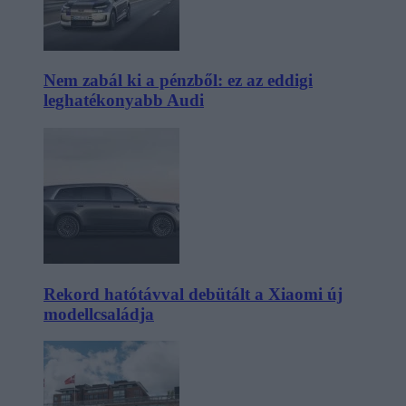
Nem zabál ki a pénzből: ez az eddigi
leghatékonyabb Audi
Rekord hatótávval debütált a Xiaomi új
modellcsaládja