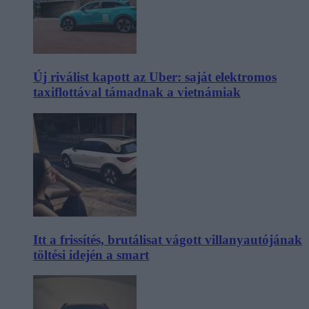
Új riválist kapott az Uber: saját elektromos
taxiflottával támadnak a vietnámiak
Itt a frissítés, brutálisat vágott villanyautójának
töltési idején a smart