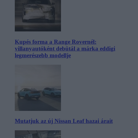
Kupés forma a Range Rovernél:
villanyautóként debütál a márka eddigi
legmerészebb modellje
Mutatjuk az új Nissan Leaf hazai árait