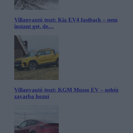
Villanyautó teszt: Kia EV4 fastback – nem
instant get, de…
Villanyautó teszt: KGM Musso EV – nehéz
zavarba hozni