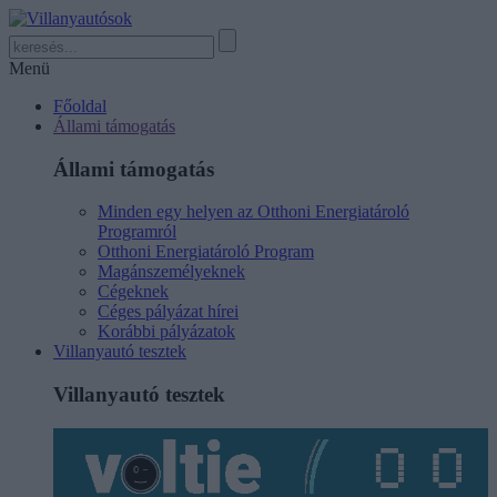
Menü
Főoldal
Állami támogatás
Állami támogatás
Minden egy helyen az Otthoni Energiatároló
Programról
Otthoni Energiatároló Program
Magánszemélyeknek
Cégeknek
Céges pályázat hírei
Korábbi pályázatok
Villanyautó tesztek
Villanyautó tesztek