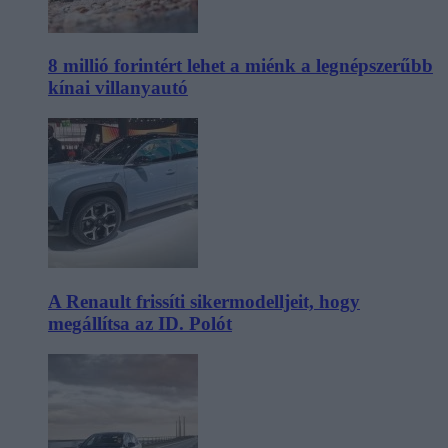
8 millió forintért lehet a miénk a legnépszerűbb
kínai villanyautó
A Renault frissíti sikermodelljeit, hogy
megállítsa az ID. Polót