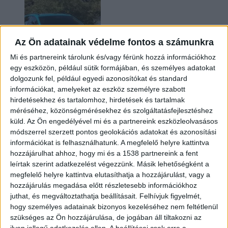
Az Ön adatainak védelme fontos a számunkra
Mi és partnereink tárolunk és/vagy férünk hozzá információkhoz
egy eszközön, például sütik formájában, és személyes adatokat
dolgozunk fel, például egyedi azonosítókat és standard
információkat, amelyeket az eszköz személyre szabott
Két év sem kellett: máris nyugdíjba küldi utolsó
hirdetésekhez és tartalomhoz, hirdetések és tartalmak
amerikai villanyautóját a Honda
méréséhez, közönségmérésekhez és szolgáltatásfejlesztéshez
küld.
Az Ön engedélyével mi és a partnereink eszközleolvasásos
módszerrel szerzett pontos geolokációs adatokat és azonosítási
információkat is felhasználhatunk. A megfelelő helyre kattintva
hozzájárulhat ahhoz, hogy mi és a 1538 partnereink a fent
leírtak szerint adatkezelést végezzünk. Másik lehetőségként a
megfelelő helyre kattintva elutasíthatja a hozzájárulást, vagy a
hozzájárulás megadása előtt részletesebb információkhoz
juthat, és megváltoztathatja beállításait.
Felhívjuk figyelmét,
hogy személyes adatainak bizonyos kezeléséhez nem feltétlenül
Kilencmillió alatt indul a legolcsóbb elektromos
szükséges az Ön hozzájárulása, de jogában áll tiltakozni az
Volkswagen
ilyen jellegű adatkezelés ellen. A beállításai csak erre a