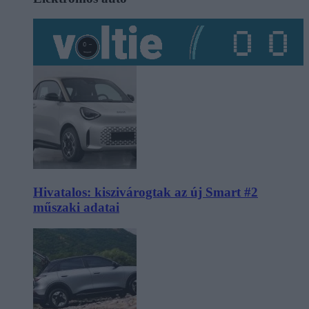
Hivatalos: kiszivárogtak az új Smart #2
műszaki adatai