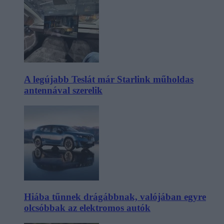
A legújabb Teslát már Starlink műholdas
antennával szerelik
Hiába tűnnek drágábbnak, valójában egyre
olcsóbbak az elektromos autók