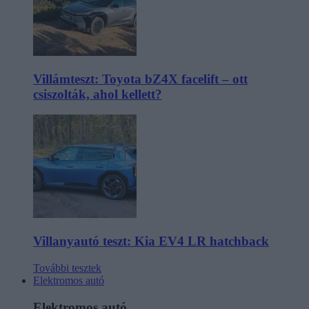
Villámteszt: Toyota bZ4X facelift – ott
csiszolták, ahol kellett?
Villanyautó teszt: Kia EV4 LR hatchback
További tesztek
Elektromos autó
Elektromos autó