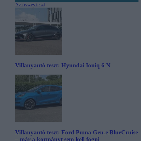
Az összes teszt
Villanyautó teszt: Hyundai Ioniq 6 N
Villanyautó teszt: Ford Puma Gen-e BlueCruise
– már a kormányt sem kell fogni