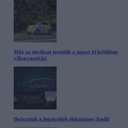
Már az utcákon tesztelik a smart új kétüléses
villanyautóját
Beárazták a legolcsóbb elektromos Audit