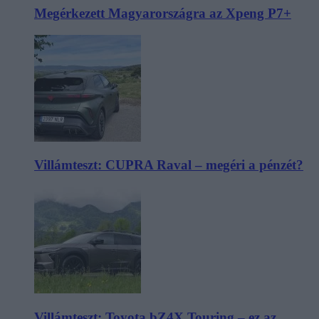
Megérkezett Magyarországra az Xpeng P7+
Villámteszt: CUPRA Raval – megéri a pénzét?
Villámteszt: Toyota bZ4X Touring – ez az,