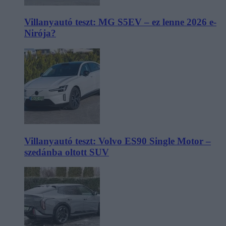
Villanyautó teszt: MG S5EV – ez lenne 2026 e-
Nirója?
Villanyautó teszt: Volvo ES90 Single Motor –
szedánba oltott SUV