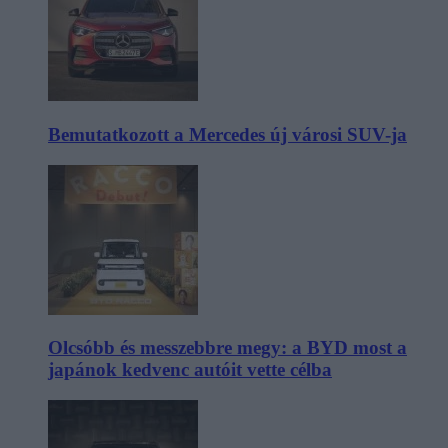
Bemutatkozott a Mercedes új városi SUV-ja
Olcsóbb és messzebbre megy: a BYD most a
japánok kedvenc autóit vette célba