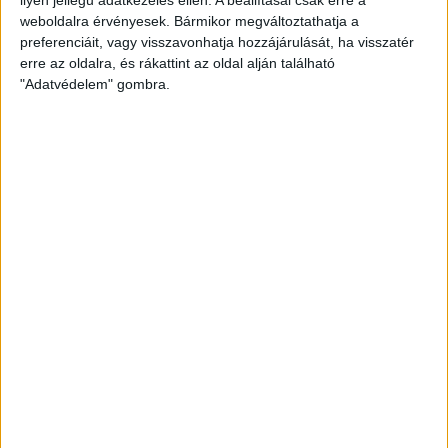
weboldalra érvényesek. Bármikor megváltoztathatja a
preferenciáit, vagy visszavonhatja hozzájárulását, ha visszatér
erre az oldalra, és rákattint az oldal alján található
"Adatvédelem" gombra.
Ennyiért nagyot szólhat: gyorsan tölthető kínai
SUV mutatkozott be Európában
Bemutatkozott Chip, az első autó, amit az AI