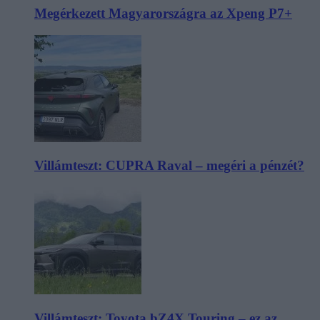
Megérkezett Magyarországra az Xpeng P7+
Villámteszt: CUPRA Raval – megéri a pénzét?
Villámteszt: Toyota bZ4X Touring – ez az,