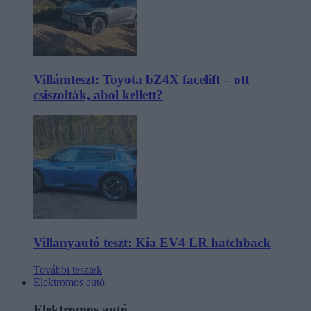
Villámteszt: Toyota bZ4X facelift – ott
csiszolták, ahol kellett?
Villanyautó teszt: Kia EV4 LR hatchback
További tesztek
Elektromos autó
Elektromos autó