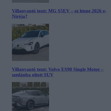
Villanyautó teszt: MG S5EV – ez lenne 2026 e-
Nirója?
Villanyautó teszt: Volvo ES90 Single Motor –
szedánba oltott SUV