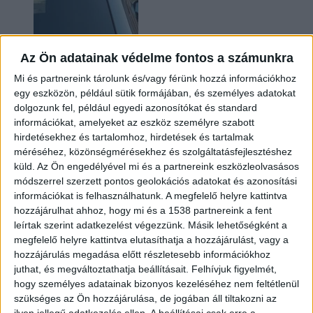
Az Ön adatainak védelme fontos a számunkra
Mi és partnereink tárolunk és/vagy férünk hozzá információkhoz
egy eszközön, például sütik formájában, és személyes adatokat
dolgozunk fel, például egyedi azonosítókat és standard
információkat, amelyeket az eszköz személyre szabott
Hoppon maradtak a villanyautós támogatási
hirdetésekhez és tartalomhoz, hirdetések és tartalmak
program utolsó pályázói
méréséhez, közönségmérésekhez és szolgáltatásfejlesztéshez
küld.
Az Ön engedélyével mi és a partnereink eszközleolvasásos
módszerrel szerzett pontos geolokációs adatokat és azonosítási
információkat is felhasználhatunk. A megfelelő helyre kattintva
hozzájárulhat ahhoz, hogy mi és a 1538 partnereink a fent
leírtak szerint adatkezelést végezzünk. Másik lehetőségként a
megfelelő helyre kattintva elutasíthatja a hozzájárulást, vagy a
hozzájárulás megadása előtt részletesebb információkhoz
juthat, és megváltoztathatja beállításait.
Felhívjuk figyelmét,
hogy személyes adatainak bizonyos kezeléséhez nem feltétlenül
Bővíti kínálatát a Cupra – érkezik az olcsóbb
szükséges az Ön hozzájárulása, de jogában áll tiltakozni az
Raval
ilyen jellegű adatkezelés ellen. A beállításai csak erre a