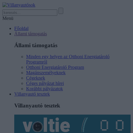
Menü
Főoldal
Állami támogatás
Állami támogatás
Minden egy helyen az Otthoni Energiatároló
Programról
Otthoni Energiatároló Program
Magánszemélyeknek
Cégeknek
Céges pályázat hírei
Korábbi pályázatok
Villanyautó tesztek
Villanyautó tesztek