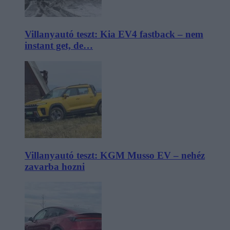
Villanyautó teszt: Kia EV4 fastback – nem
instant get, de…
Villanyautó teszt: KGM Musso EV – nehéz
zavarba hozni