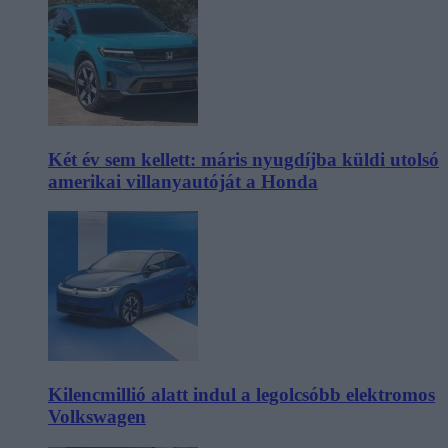
Két év sem kellett: máris nyugdíjba küldi utolsó
amerikai villanyautóját a Honda
Kilencmillió alatt indul a legolcsóbb elektromos
Volkswagen