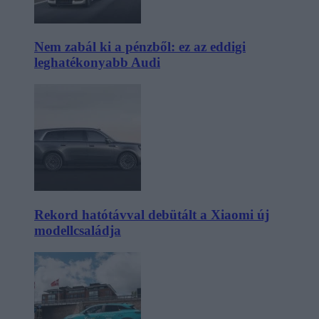
Nem zabál ki a pénzből: ez az eddigi
leghatékonyabb Audi
Rekord hatótávval debütált a Xiaomi új
modellcsaládja