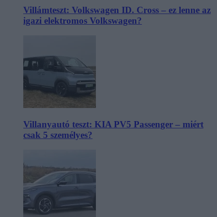
Villámteszt: Volkswagen ID. Cross – ez lenne az
igazi elektromos Volkswagen?
Villanyautó teszt: KIA PV5 Passenger – miért
csak 5 személyes?