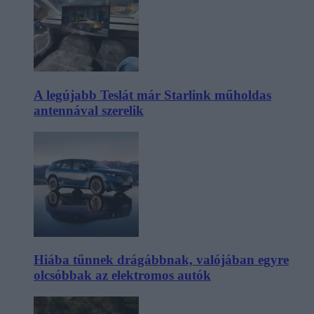
A legújabb Teslát már Starlink műholdas
antennával szerelik
Hiába tűnnek drágábbnak, valójában egyre
olcsóbbak az elektromos autók