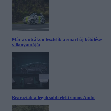
Már az utcákon tesztelik a smart új kétüléses
villanyautóját
Beárazták a legolcsóbb elektromos Audit