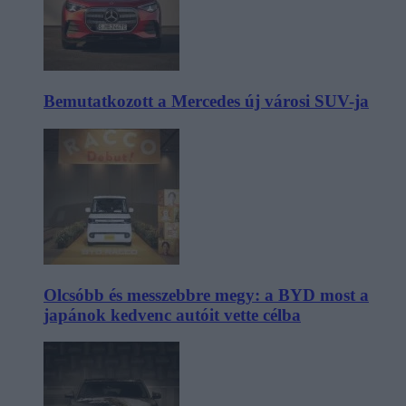
Bemutatkozott a Mercedes új városi SUV-ja
Olcsóbb és messzebbre megy: a BYD most a
japánok kedvenc autóit vette célba