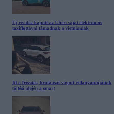
Új riválist kapott az Uber: saját elektromos
taxiflottával támadnak a vietnámiak
Itt a frissítés, brutálisat vágott villanyautójának
töltési idején a smart