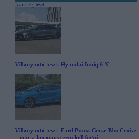
Az összes teszt
Villanyautó teszt: Hyundai Ioniq 6 N
Villanyautó teszt: Ford Puma Gen-e BlueCruise
– már a kormányt sem kell fogni