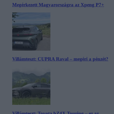
Megérkezett Magyarországra az Xpeng P7+
Villámteszt: CUPRA Raval – megéri a pénzét?
Villámteszt: Toyota bZ4X Touring – ez az,