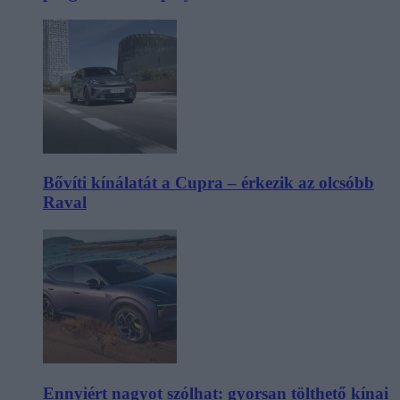
Bővíti kínálatát a Cupra – érkezik az olcsóbb
Raval
Ennyiért nagyot szólhat: gyorsan tölthető kínai