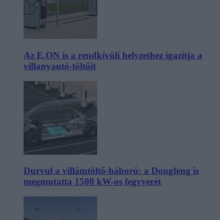
Az E.ON is a rendkívüli helyzethez igazítja a
villanyautó-töltőit
Durvul a villámtöltő-háború: a Dongfeng is
megmutatta 1500 kW-os fegyverét