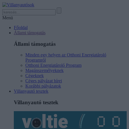
Menü
Főoldal
Állami támogatás
Állami támogatás
Minden egy helyen az Otthoni Energiatároló
Programról
Otthoni Energiatároló Program
Magánszemélyeknek
Cégeknek
Céges pályázat hírei
Korábbi pályázatok
Villanyautó tesztek
Villanyautó tesztek