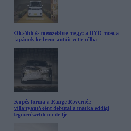
Olcsóbb és messzebbre megy: a BYD most a
japánok kedvenc autóit vette célba
Kupés forma a Range Rovernél:
villanyautóként debütál a márka eddigi
legmerészebb modellje