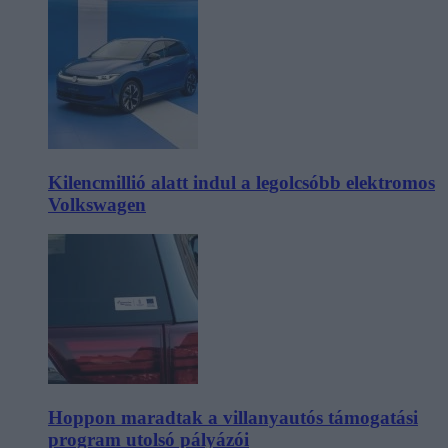
Kilencmillió alatt indul a legolcsóbb elektromos
Volkswagen
Hoppon maradtak a villanyautós támogatási
program utolsó pályázói