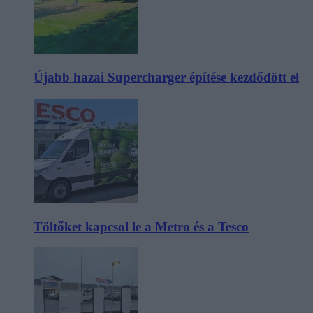
Újabb hazai Supercharger építése kezdődött el
Töltőket kapcsol le a Metro és a Tesco