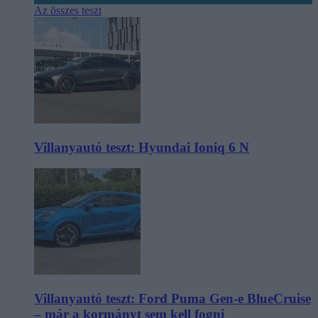
Az összes teszt
Villanyautó teszt: Hyundai Ioniq 6 N
Villanyautó teszt: Ford Puma Gen-e BlueCruise
– már a kormányt sem kell fogni