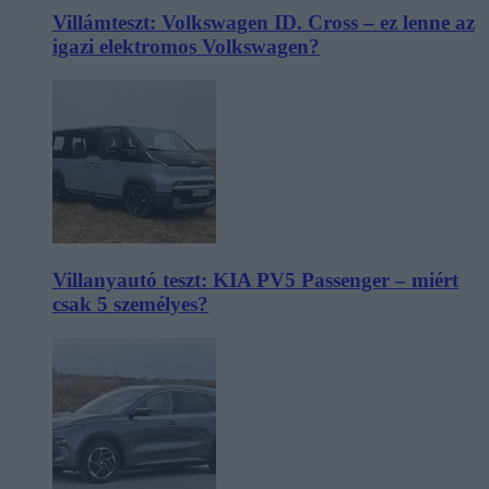
Villámteszt: Volkswagen ID. Cross – ez lenne az
igazi elektromos Volkswagen?
Villanyautó teszt: KIA PV5 Passenger – miért
csak 5 személyes?