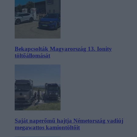
Bekapcsolták Magyarország 13. Ionity
töltőállomását
Saját naperőmű hajtja Németország vadiúj
megawattos kamiontöltőit