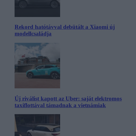
Rekord hatótávval debütált a Xiaomi új
modellcsaládja
Új riválist kapott az Uber: saját elektromos
taxiflottával támadnak a vietnámiak