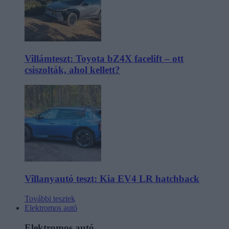
Villámteszt: Toyota bZ4X facelift – ott
csiszolták, ahol kellett?
Villanyautó teszt: Kia EV4 LR hatchback
További tesztek
Elektromos autó
Elektromos autó