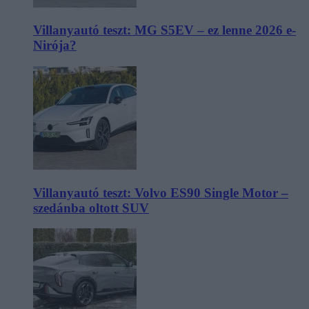
Villanyautó teszt: MG S5EV – ez lenne 2026 e-
Nirója?
Villanyautó teszt: Volvo ES90 Single Motor –
szedánba oltott SUV