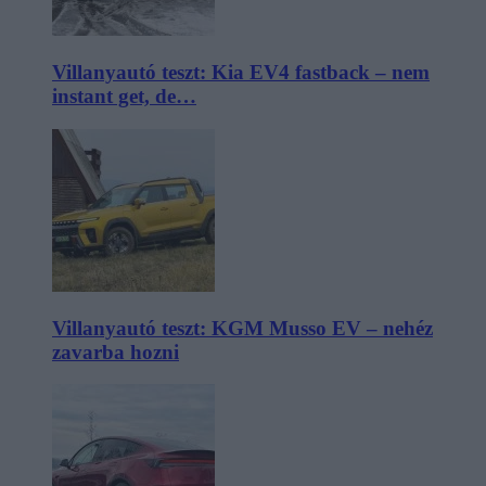
Villanyautó teszt: Kia EV4 fastback – nem
instant get, de…
Villanyautó teszt: KGM Musso EV – nehéz
zavarba hozni