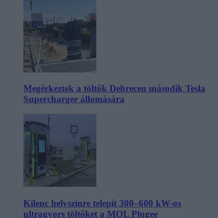
Megérkeztek a töltők Debrecen második Tesla
Supercharger állomására
Kilenc helyszínre telepít 300–600 kW-os
ultragyors töltőket a MOL Plugee