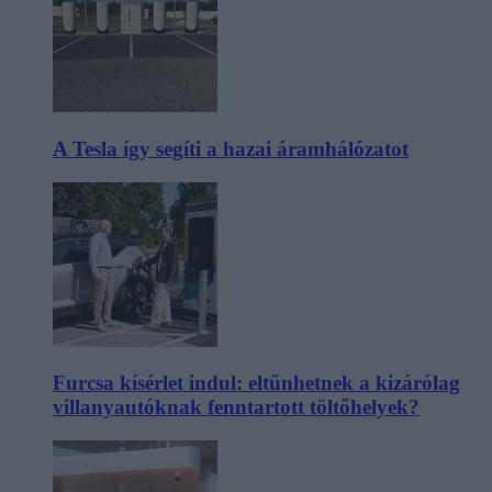
A Tesla így segíti a hazai áramhálózatot
Furcsa kísérlet indul: eltűnhetnek a kizárólag
villanyautóknak fenntartott töltőhelyek?