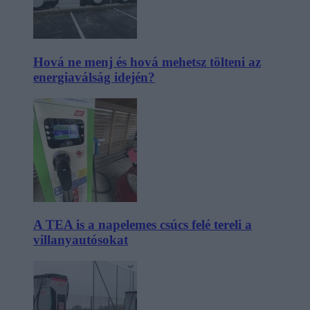
Hová ne menj és hová mehetsz tölteni az
energiaválság idején?
A TEA is a napelemes csúcs felé tereli a
villanyautósokat