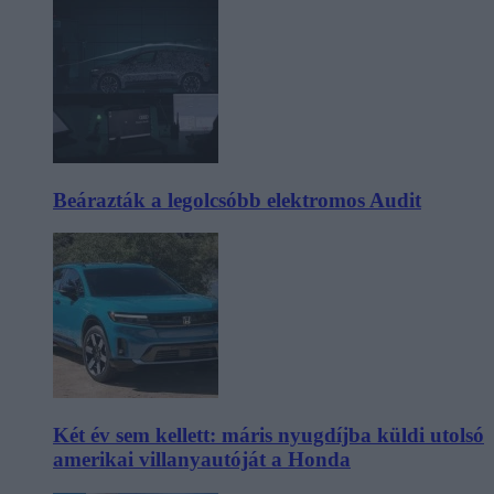
Beárazták a legolcsóbb elektromos Audit
Két év sem kellett: máris nyugdíjba küldi utolsó
amerikai villanyautóját a Honda