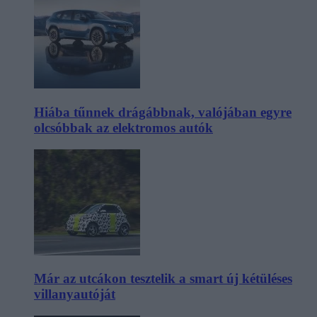
Hiába tűnnek drágábbnak, valójában egyre
olcsóbbak az elektromos autók
Már az utcákon tesztelik a smart új kétüléses
villanyautóját