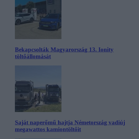
Bekapcsolták Magyarország 13. Ionity
töltőállomását
Saját naperőmű hajtja Németország vadiúj
megawattos kamiontöltőit