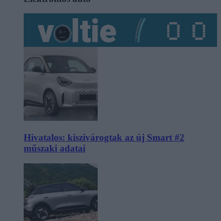
Hivatalos: kiszivárogtak az új Smart #2
műszaki adatai