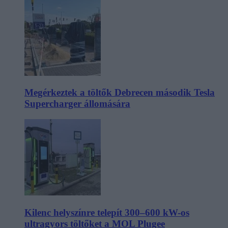
Megérkeztek a töltők Debrecen második Tesla
Supercharger állomására
Kilenc helyszínre telepít 300–600 kW-os
ultragyors töltőket a MOL Plugee