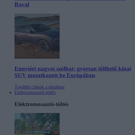
Raval
Ennyiért nagyot szólhat: gyorsan tölthető kínai
SUV mutatkozott be Európában
További cikkek a témában
Elektromosautó-töltés
Elektromosautó-töltés