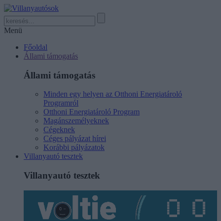
Menü
Főoldal
Állami támogatás
Állami támogatás
Minden egy helyen az Otthoni Energiatároló
Programról
Otthoni Energiatároló Program
Magánszemélyeknek
Cégeknek
Céges pályázat hírei
Korábbi pályázatok
Villanyautó tesztek
Villanyautó tesztek