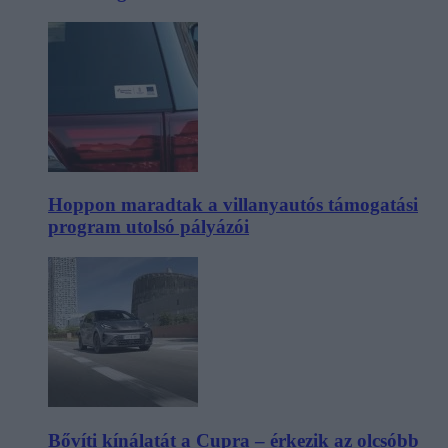
Hoppon maradtak a villanyautós támogatási
program utolsó pályázói
Bővíti kínálatát a Cupra – érkezik az olcsóbb