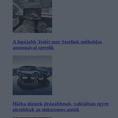
A legújabb Teslát már Starlink műholdas
antennával szerelik
Hiába tűnnek drágábbnak, valójában egyre
olcsóbbak az elektromos autók