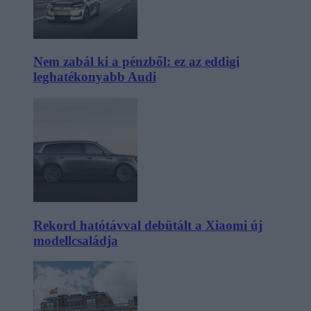
Nem zabál ki a pénzből: ez az eddigi
leghatékonyabb Audi
Rekord hatótávval debütált a Xiaomi új
modellcsaládja