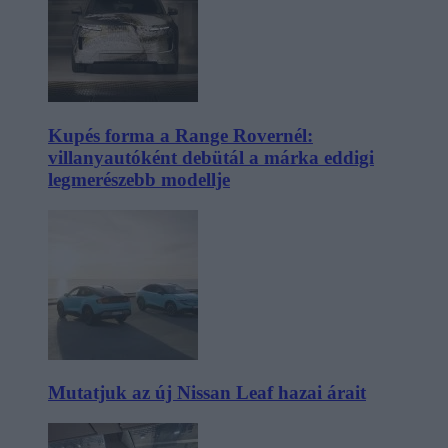
Kupés forma a Range Rovernél:
villanyautóként debütál a márka eddigi
legmerészebb modellje
Mutatjuk az új Nissan Leaf hazai árait