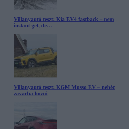
Villanyautó teszt: Kia EV4 fastback – nem
instant get, de…
Villanyautó teszt: KGM Musso EV – nehéz
zavarba hozni