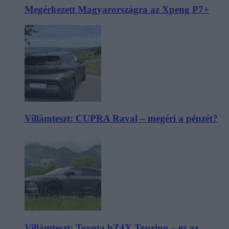
Megérkezett Magyarországra az Xpeng P7+
Villámteszt: CUPRA Raval – megéri a pénzét?
Villámteszt: Toyota bZ4X Touring – ez az,