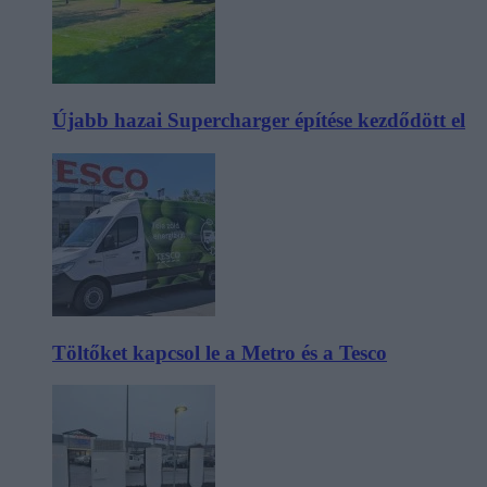
Újabb hazai Supercharger építése kezdődött el
Töltőket kapcsol le a Metro és a Tesco