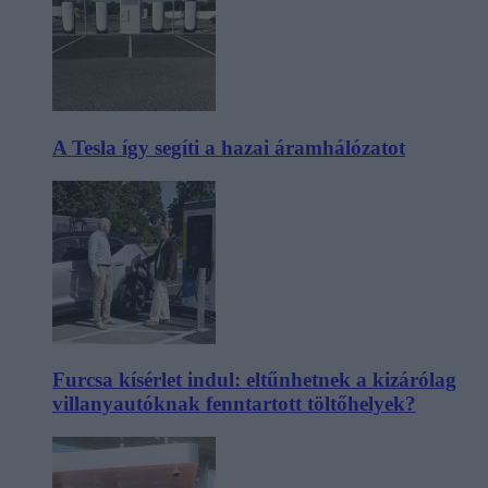
A Tesla így segíti a hazai áramhálózatot
Furcsa kísérlet indul: eltűnhetnek a kizárólag
villanyautóknak fenntartott töltőhelyek?