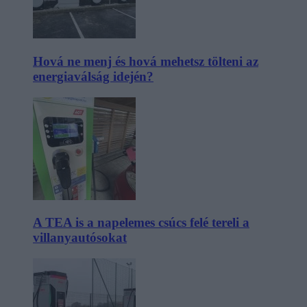
Hová ne menj és hová mehetsz tölteni az
energiaválság idején?
A TEA is a napelemes csúcs felé tereli a
villanyautósokat