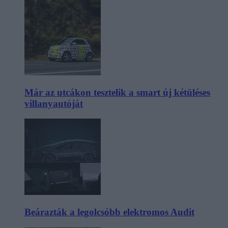
Már az utcákon tesztelik a smart új kétüléses
villanyautóját
Beárazták a legolcsóbb elektromos Audit