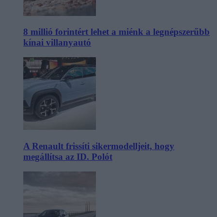
8 millió forintért lehet a miénk a legnépszerűbb
kínai villanyautó
A Renault frissíti sikermodelljeit, hogy
megállítsa az ID. Polót