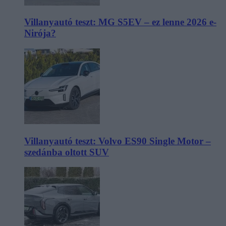
Villanyautó teszt: MG S5EV – ez lenne 2026 e-
Nirója?
Villanyautó teszt: Volvo ES90 Single Motor –
szedánba oltott SUV