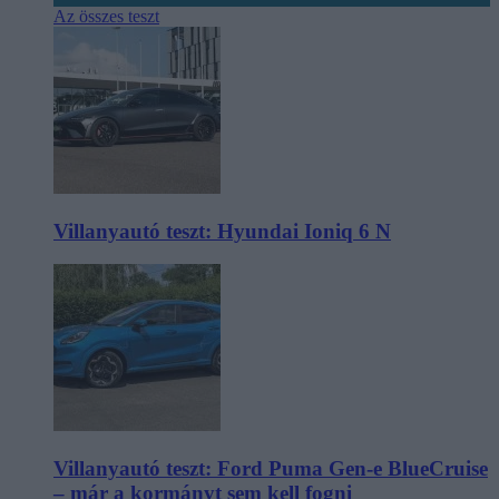
Az összes teszt
Villanyautó teszt: Hyundai Ioniq 6 N
Villanyautó teszt: Ford Puma Gen-e BlueCruise
– már a kormányt sem kell fogni