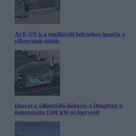
Az E.ON is a rendkívüli helyzethez igazítja a
villanyautó-töltőit
Durvul a villámtöltő-háború: a Dongfeng is
megmutatta 1500 kW-os fegyverét