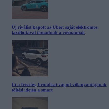
Új riválist kapott az Uber: saját elektromos
taxiflottával támadnak a vietnámiak
Itt a frissítés, brutálisat vágott villanyautójának
töltési idején a smart