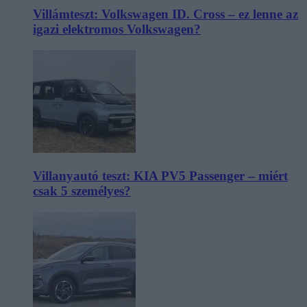
Villámteszt: Volkswagen ID. Cross – ez lenne az
igazi elektromos Volkswagen?
Villanyautó teszt: KIA PV5 Passenger – miért
csak 5 személyes?