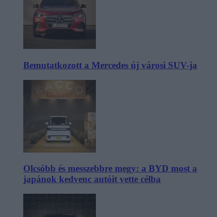
Bemutatkozott a Mercedes új városi SUV-ja
Olcsóbb és messzebbre megy: a BYD most a
japánok kedvenc autóit vette célba