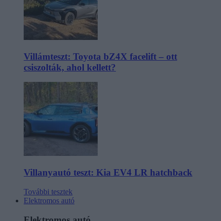
Villámteszt: Toyota bZ4X facelift – ott
csiszolták, ahol kellett?
Villanyautó teszt: Kia EV4 LR hatchback
További tesztek
Elektromos autó
Elektromos autó