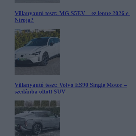
Villanyautó teszt: MG S5EV – ez lenne 2026 e-
Nirója?
Villanyautó teszt: Volvo ES90 Single Motor –
szedánba oltott SUV