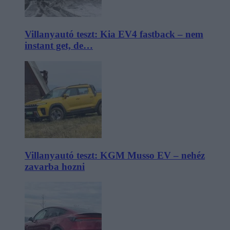
Villanyautó teszt: Kia EV4 fastback – nem
instant get, de…
Villanyautó teszt: KGM Musso EV – nehéz
zavarba hozni