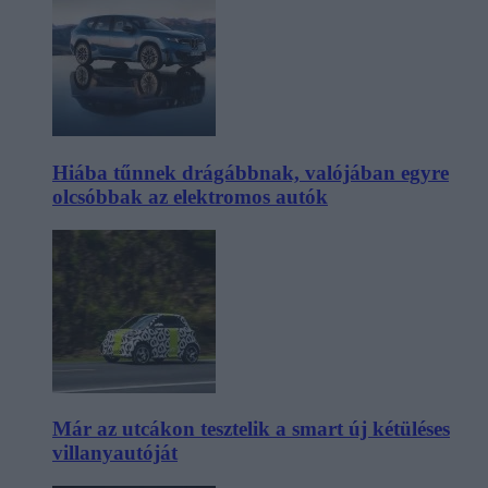
Hiába tűnnek drágábbnak, valójában egyre
olcsóbbak az elektromos autók
Már az utcákon tesztelik a smart új kétüléses
villanyautóját