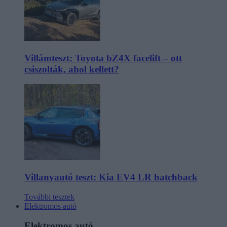
Villámteszt: Toyota bZ4X facelift – ott
csiszolták, ahol kellett?
Villanyautó teszt: Kia EV4 LR hatchback
További tesztek
Elektromos autó
Elektromos autó