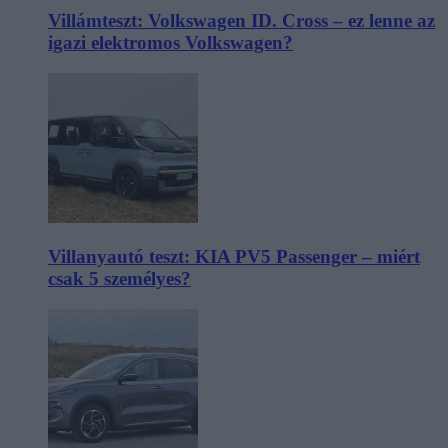
Villámteszt: Volkswagen ID. Cross – ez lenne az
igazi elektromos Volkswagen?
Villanyautó teszt: KIA PV5 Passenger – miért
csak 5 személyes?