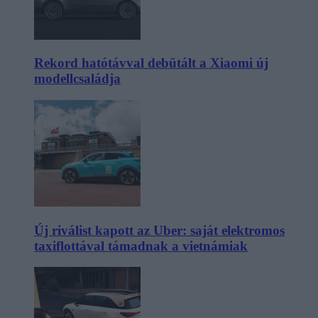
Rekord hatótávval debütált a Xiaomi új
modellcsaládja
Új riválist kapott az Uber: saját elektromos
taxiflottával támadnak a vietnámiak