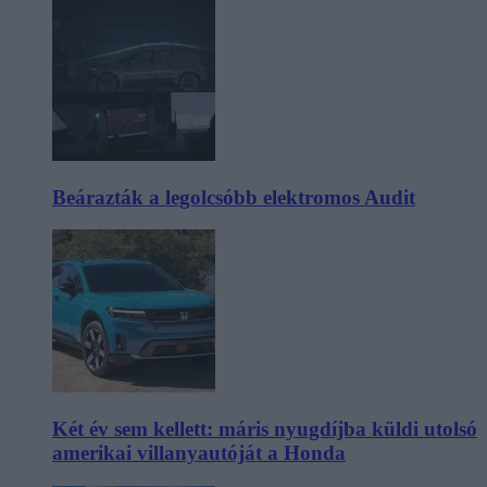
Beárazták a legolcsóbb elektromos Audit
Két év sem kellett: máris nyugdíjba küldi utolsó
amerikai villanyautóját a Honda