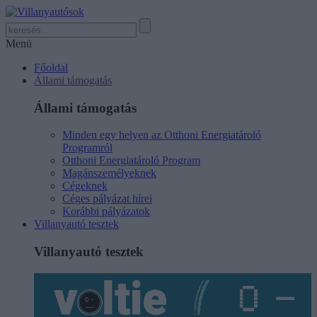
Menü
Főoldal
Állami támogatás
Állami támogatás
Minden egy helyen az Otthoni Energiatároló
Programról
Otthoni Energiatároló Program
Magánszemélyeknek
Cégeknek
Céges pályázat hírei
Korábbi pályázatok
Villanyautó tesztek
Villanyautó tesztek