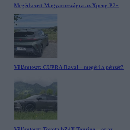
Megérkezett Magyarországra az Xpeng P7+
Villámteszt: CUPRA Raval – megéri a pénzét?
Villámteszt: Toyota bZ4X Touring – ez az,