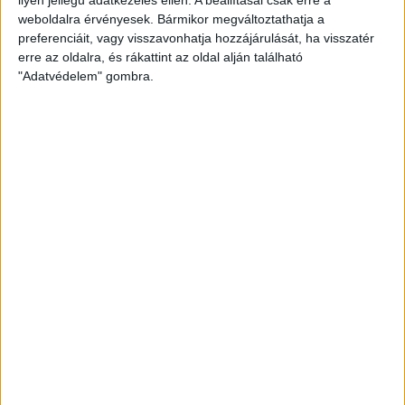
weboldalra érvényesek. Bármikor megváltoztathatja a
preferenciáit, vagy visszavonhatja hozzájárulását, ha visszatér
erre az oldalra, és rákattint az oldal alján található
"Adatvédelem" gombra.
Bővíti kínálatát a Cupra – érkezik az olcsóbb
Raval
Ennyiért nagyot szólhat: gyorsan tölthető kínai