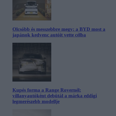
Olcsóbb és messzebbre megy: a BYD most a
japánok kedvenc autóit vette célba
Kupés forma a Range Rovernél:
villanyautóként debütál a márka eddigi
legmerészebb modellje