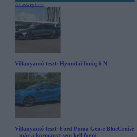
Az összes teszt
Villanyautó teszt: Hyundai Ioniq 6 N
Villanyautó teszt: Ford Puma Gen-e BlueCruise
– már a kormányt sem kell fogni