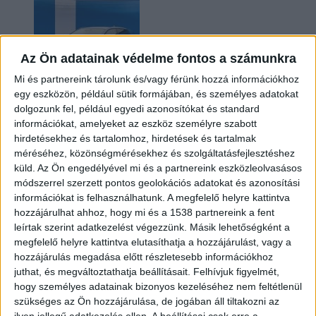
Az Ön adatainak védelme fontos a számunkra
Mi és partnereink tárolunk és/vagy férünk hozzá információkhoz
egy eszközön, például sütik formájában, és személyes adatokat
dolgozunk fel, például egyedi azonosítókat és standard
információkat, amelyeket az eszköz személyre szabott
Kilencmillió alatt indul a legolcsóbb elektromos
hirdetésekhez és tartalomhoz, hirdetések és tartalmak
Volkswagen
méréséhez, közönségmérésekhez és szolgáltatásfejlesztéshez
küld.
Az Ön engedélyével mi és a partnereink eszközleolvasásos
módszerrel szerzett pontos geolokációs adatokat és azonosítási
információkat is felhasználhatunk. A megfelelő helyre kattintva
hozzájárulhat ahhoz, hogy mi és a 1538 partnereink a fent
leírtak szerint adatkezelést végezzünk. Másik lehetőségként a
megfelelő helyre kattintva elutasíthatja a hozzájárulást, vagy a
hozzájárulás megadása előtt részletesebb információkhoz
juthat, és megváltoztathatja beállításait.
Felhívjuk figyelmét,
hogy személyes adatainak bizonyos kezeléséhez nem feltétlenül
Hoppon maradtak a villanyautós támogatási
szükséges az Ön hozzájárulása, de jogában áll tiltakozni az
program utolsó pályázói
ilyen jellegű adatkezelés ellen. A beállításai csak erre a