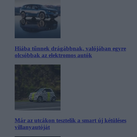
Hiába tűnnek drágábbnak, valójában egyre
olcsóbbak az elektromos autók
Már az utcákon tesztelik a smart új kétüléses
villanyautóját