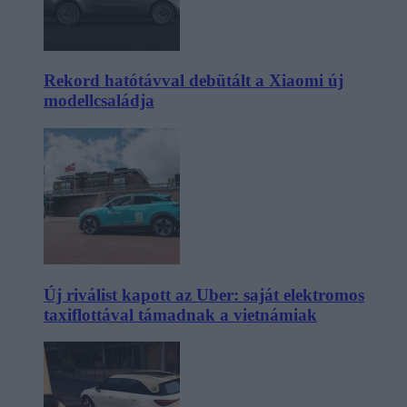
Rekord hatótávval debütált a Xiaomi új
modellcsaládja
Új riválist kapott az Uber: saját elektromos
taxiflottával támadnak a vietnámiak