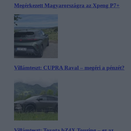
Megérkezett Magyarországra az Xpeng P7+
Villámteszt: CUPRA Raval – megéri a pénzét?
Villámteszt: Toyota bZ4X Touring – ez az,