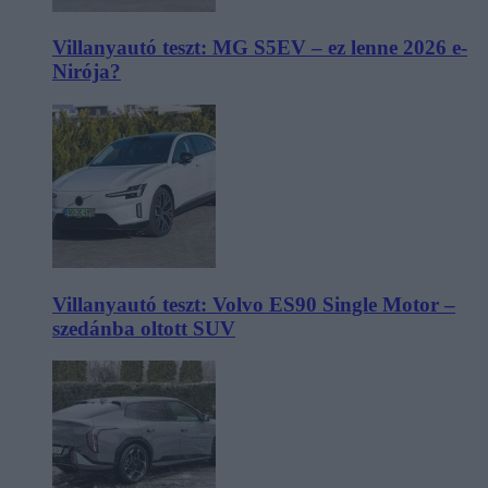
Villanyautó teszt: MG S5EV – ez lenne 2026 e-
Nirója?
Villanyautó teszt: Volvo ES90 Single Motor –
szedánba oltott SUV