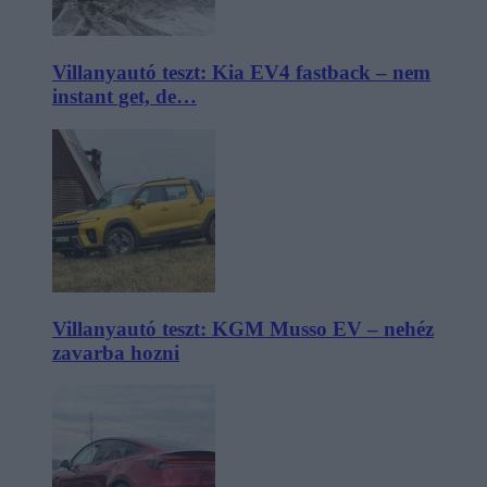
Villanyautó teszt: Kia EV4 fastback – nem
instant get, de…
Villanyautó teszt: KGM Musso EV – nehéz
zavarba hozni