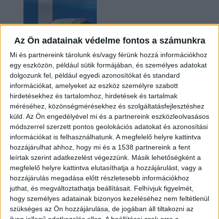
Az Ön adatainak védelme fontos a számunkra
Mi és partnereink tárolunk és/vagy férünk hozzá információkhoz
egy eszközön, például sütik formájában, és személyes adatokat
dolgozunk fel, például egyedi azonosítókat és standard
információkat, amelyeket az eszköz személyre szabott
Kilencmillió alatt indul a legolcsóbb elektromos
hirdetésekhez és tartalomhoz, hirdetések és tartalmak
Volkswagen
méréséhez, közönségmérésekhez és szolgáltatásfejlesztéshez
küld.
Az Ön engedélyével mi és a partnereink eszközleolvasásos
módszerrel szerzett pontos geolokációs adatokat és azonosítási
információkat is felhasználhatunk. A megfelelő helyre kattintva
hozzájárulhat ahhoz, hogy mi és a 1538 partnereink a fent
leírtak szerint adatkezelést végezzünk. Másik lehetőségként a
megfelelő helyre kattintva elutasíthatja a hozzájárulást, vagy a
hozzájárulás megadása előtt részletesebb információkhoz
juthat, és megváltoztathatja beállításait.
Felhívjuk figyelmét,
hogy személyes adatainak bizonyos kezeléséhez nem feltétlenül
Hoppon maradtak a villanyautós támogatási
szükséges az Ön hozzájárulása, de jogában áll tiltakozni az
program utolsó pályázói
ilyen jellegű adatkezelés ellen. A beállításai csak erre a