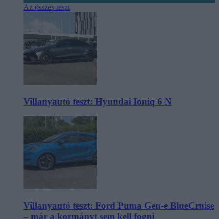
Az összes teszt
Villanyautó teszt: Hyundai Ioniq 6 N
Villanyautó teszt: Ford Puma Gen-e BlueCruise
– már a kormányt sem kell fogni