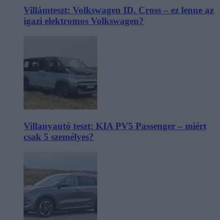
Villámteszt: Volkswagen ID. Cross – ez lenne az
igazi elektromos Volkswagen?
Villanyautó teszt: KIA PV5 Passenger – miért
csak 5 személyes?