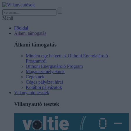
Menü
Főoldal
Állami támogatás
Állami támogatás
Minden egy helyen az Otthoni Energiatároló
Programról
Otthoni Energiatároló Program
Magánszemélyeknek
Cégeknek
Céges pályázat hírei
Korábbi pályázatok
Villanyautó tesztek
Villanyautó tesztek