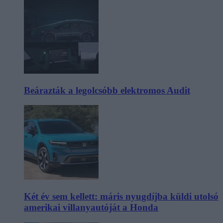
Beárazták a legolcsóbb elektromos Audit
Két év sem kellett: máris nyugdíjba küldi utolsó
amerikai villanyautóját a Honda