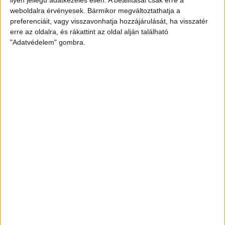
weboldalra érvényesek. Bármikor megváltoztathatja a
preferenciáit, vagy visszavonhatja hozzájárulását, ha visszatér
erre az oldalra, és rákattint az oldal alján található
"Adatvédelem" gombra.
Bővíti kínálatát a Cupra – érkezik az olcsóbb
Raval
Ennyiért nagyot szólhat: gyorsan tölthető kínai