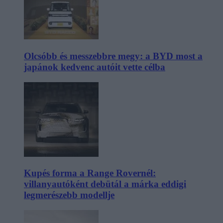
Olcsóbb és messzebbre megy: a BYD most a
japánok kedvenc autóit vette célba
Kupés forma a Range Rovernél:
villanyautóként debütál a márka eddigi
legmerészebb modellje