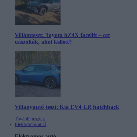
Villámteszt: Toyota bZ4X facelift – ott
csiszolták, ahol kellett?
Villanyautó teszt: Kia EV4 LR hatchback
További tesztek
Elektromos autó
Elektromos autó