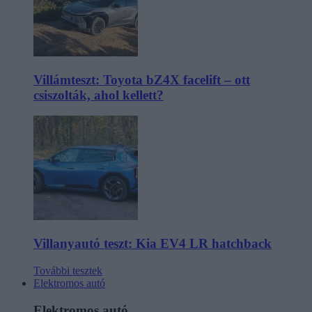
Villámteszt: Toyota bZ4X facelift – ott
csiszolták, ahol kellett?
Villanyautó teszt: Kia EV4 LR hatchback
További tesztek
Elektromos autó
Elektromos autó