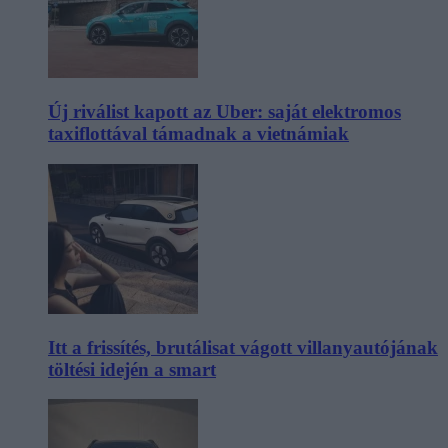
Új riválist kapott az Uber: saját elektromos
taxiflottával támadnak a vietnámiak
Itt a frissítés, brutálisat vágott villanyautójának
töltési idején a smart