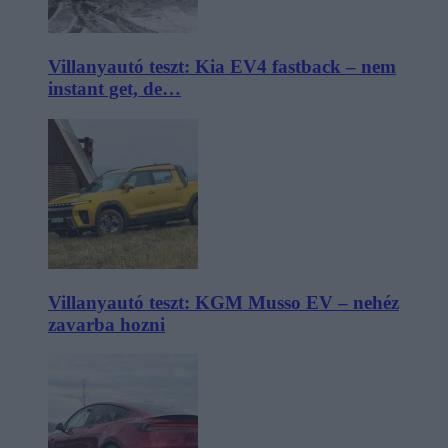
Villanyautó teszt: Kia EV4 fastback – nem
instant get, de…
Villanyautó teszt: KGM Musso EV – nehéz
zavarba hozni