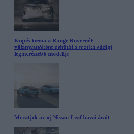
Kupés forma a Range Rovernél:
villanyautóként debütál a márka eddigi
legmerészebb modellje
Mutatjuk az új Nissan Leaf hazai árait