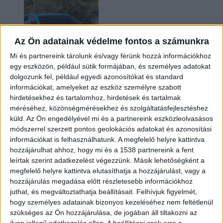
Az Ön adatainak védelme fontos a számunkra
Mi és partnereink tárolunk és/vagy férünk hozzá információkhoz
egy eszközön, például sütik formájában, és személyes adatokat
dolgozunk fel, például egyedi azonosítókat és standard
információkat, amelyeket az eszköz személyre szabott
Két év sem kellett: máris nyugdíjba küldi utolsó
hirdetésekhez és tartalomhoz, hirdetések és tartalmak
amerikai villanyautóját a Honda
méréséhez, közönségmérésekhez és szolgáltatásfejlesztéshez
küld.
Az Ön engedélyével mi és a partnereink eszközleolvasásos
módszerrel szerzett pontos geolokációs adatokat és azonosítási
információkat is felhasználhatunk. A megfelelő helyre kattintva
hozzájárulhat ahhoz, hogy mi és a 1538 partnereink a fent
leírtak szerint adatkezelést végezzünk. Másik lehetőségként a
megfelelő helyre kattintva elutasíthatja a hozzájárulást, vagy a
hozzájárulás megadása előtt részletesebb információkhoz
juthat, és megváltoztathatja beállításait.
Felhívjuk figyelmét,
hogy személyes adatainak bizonyos kezeléséhez nem feltétlenül
Kilencmillió alatt indul a legolcsóbb elektromos
szükséges az Ön hozzájárulása, de jogában áll tiltakozni az
Volkswagen
ilyen jellegű adatkezelés ellen. A beállításai csak erre a