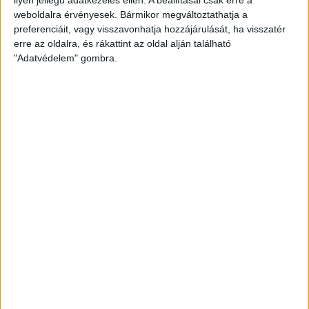
weboldalra érvényesek. Bármikor megváltoztathatja a
preferenciáit, vagy visszavonhatja hozzájárulását, ha visszatér
erre az oldalra, és rákattint az oldal alján található
"Adatvédelem" gombra.
Hoppon maradtak a villanyautós támogatási
program utolsó pályázói
Bővíti kínálatát a Cupra – érkezik az olcsóbb