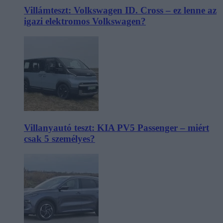
Villámteszt: Volkswagen ID. Cross – ez lenne az
igazi elektromos Volkswagen?
Villanyautó teszt: KIA PV5 Passenger – miért
csak 5 személyes?