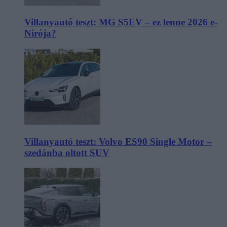
Villanyautó teszt: MG S5EV – ez lenne 2026 e-
Nirója?
Villanyautó teszt: Volvo ES90 Single Motor –
szedánba oltott SUV