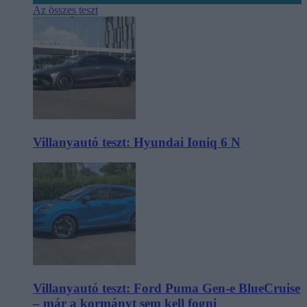
Az összes teszt
Villanyautó teszt: Hyundai Ioniq 6 N
Villanyautó teszt: Ford Puma Gen-e BlueCruise
– már a kormányt sem kell fogni