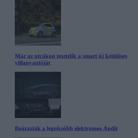
Már az utcákon tesztelik a smart új kétüléses
villanyautóját
Beárazták a legolcsóbb elektromos Audit