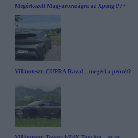
Megérkezett Magyarországra az Xpeng P7+
Villámteszt: CUPRA Raval – megéri a pénzét?
Villámteszt: Toyota bZ4X Touring – ez az,