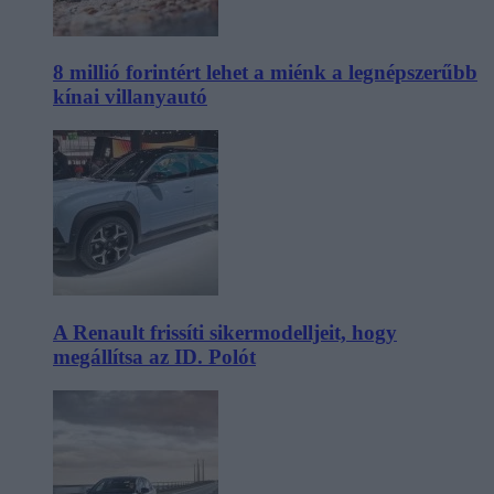
8 millió forintért lehet a miénk a legnépszerűbb
kínai villanyautó
A Renault frissíti sikermodelljeit, hogy
megállítsa az ID. Polót