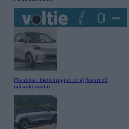
Hivatalos: kiszivárogtak az új Smart #2
műszaki adatai