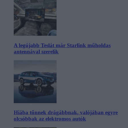
A legújabb Teslát már Starlink műholdas
antennával szerelik
Hiába tűnnek drágábbnak, valójában egyre
olcsóbbak az elektromos autók