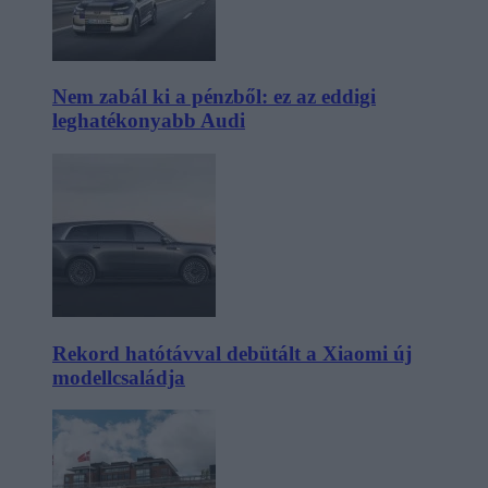
Nem zabál ki a pénzből: ez az eddigi
leghatékonyabb Audi
Rekord hatótávval debütált a Xiaomi új
modellcsaládja