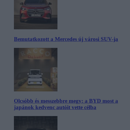
Bemutatkozott a Mercedes új városi SUV-ja
Olcsóbb és messzebbre megy: a BYD most a
japánok kedvenc autóit vette célba