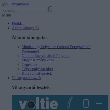
Menü
Főoldal
Állami támogatás
Állami támogatás
Minden egy helyen az Otthoni Energiatároló
Programról
Otthoni Energiatároló Program
Magánszemélyeknek
Cégeknek
Céges pályázat hírei
Korábbi pályázatok
Villanyautó tesztek
Villanyautó tesztek