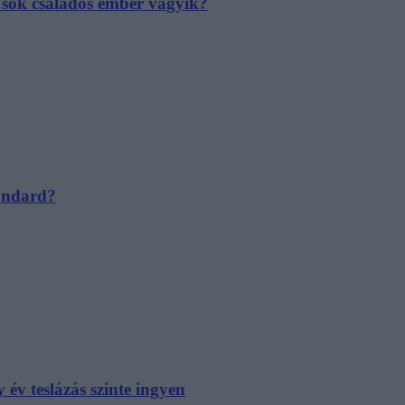
e sok családos ember vágyik?
tandard?
év teslázás szinte ingyen