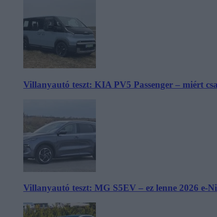
Villanyautó teszt: KIA PV5 Passenger – miért cs
Villanyautó teszt: MG S5EV – ez lenne 2026 e-N