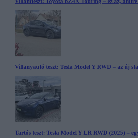
Villámteszt: Toyota bZ4X Touring – ez az, amir
Villanyautó teszt: Tesla Model Y RWD – az új s
Tartós teszt: Tesla Model Y LR RWD (2025) – egy 