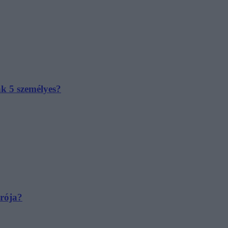
ak 5 személyes?
irója?