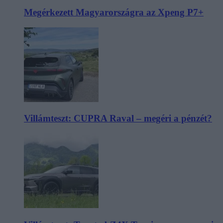
Megérkezett Magyarországra az Xpeng P7+
Villámteszt: CUPRA Raval – megéri a pénzét?