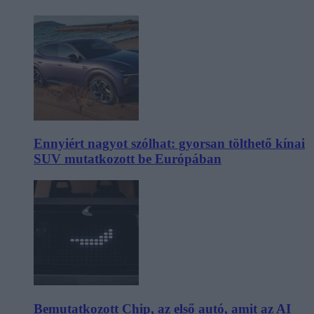
Ennyiért nagyot szólhat: gyorsan tölthető kínai
SUV mutatkozott be Európában
Bemutatkozott Chip, az első autó, amit az AI