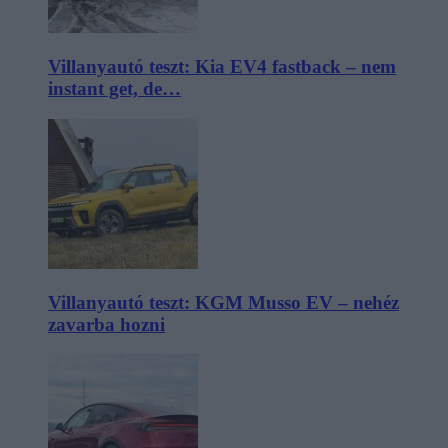
Villanyautó teszt: Kia EV4 fastback – nem
instant get, de…
Villanyautó teszt: KGM Musso EV – nehéz
zavarba hozni