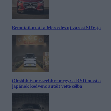
Bemutatkozott a Mercedes új városi SUV-ja
Olcsóbb és messzebbre megy: a BYD most a
japánok kedvenc autóit vette célba