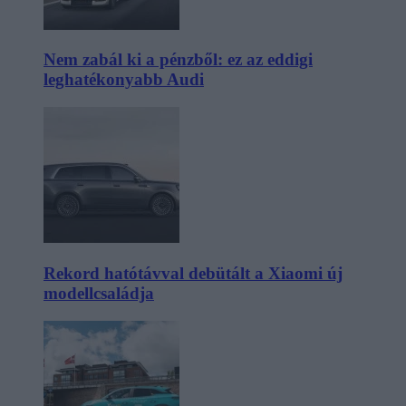
Nem zabál ki a pénzből: ez az eddigi
leghatékonyabb Audi
Rekord hatótávval debütált a Xiaomi új
modellcsaládja