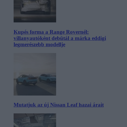
Kupés forma a Range Rovernél:
villanyautóként debütál a márka eddigi
legmerészebb modellje
Mutatjuk az új Nissan Leaf hazai árait