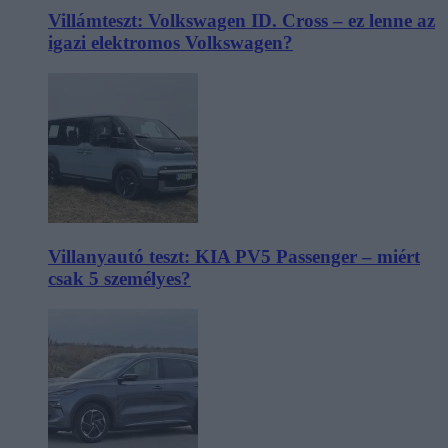
Villámteszt: Volkswagen ID. Cross – ez lenne az
igazi elektromos Volkswagen?
Villanyautó teszt: KIA PV5 Passenger – miért
csak 5 személyes?