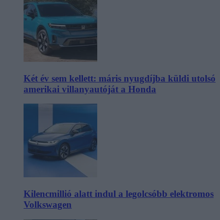
Két év sem kellett: máris nyugdíjba küldi utolsó
amerikai villanyautóját a Honda
Kilencmillió alatt indul a legolcsóbb elektromos
Volkswagen