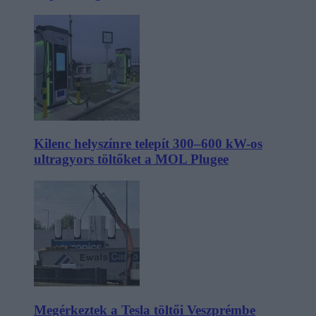
Kilenc helyszínre telepít 300–600 kW-os
ultragyors töltőket a MOL Plugee
Megérkeztek a Tesla töltői Veszprémbe