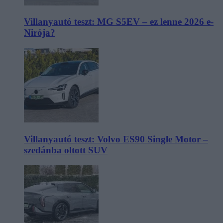
Villanyautó teszt: MG S5EV – ez lenne 2026 e-
Nirója?
Villanyautó teszt: Volvo ES90 Single Motor –
szedánba oltott SUV