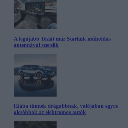
A legújabb Teslát már Starlink műholdas
antennával szerelik
Hiába tűnnek drágábbnak, valójában egyre
olcsóbbak az elektromos autók