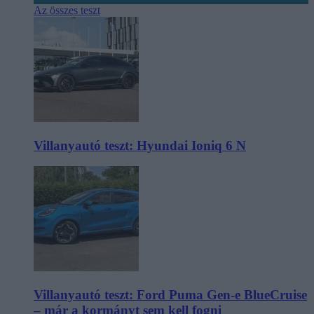
Az összes teszt
Villanyautó teszt: Hyundai Ioniq 6 N
Villanyautó teszt: Ford Puma Gen-e BlueCruise
– már a kormányt sem kell fogni