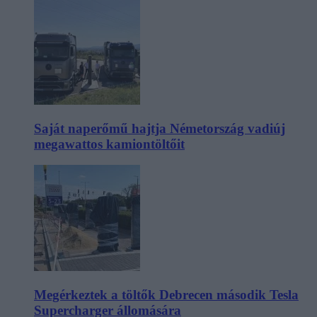
Saját naperőmű hajtja Németország vadiúj
megawattos kamiontöltőit
Megérkeztek a töltők Debrecen második Tesla
Supercharger állomására