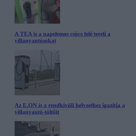
A TEA is a napelemes csúcs felé tereli a
villanyautósokat
Az E.ON is a rendkívüli helyzethez igazítja a
villanyautó-töltőit