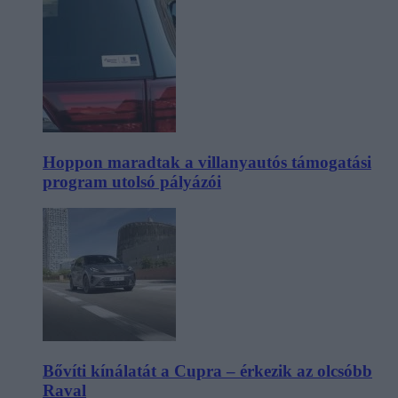
Hoppon maradtak a villanyautós támogatási
program utolsó pályázói
Bővíti kínálatát a Cupra – érkezik az olcsóbb
Raval