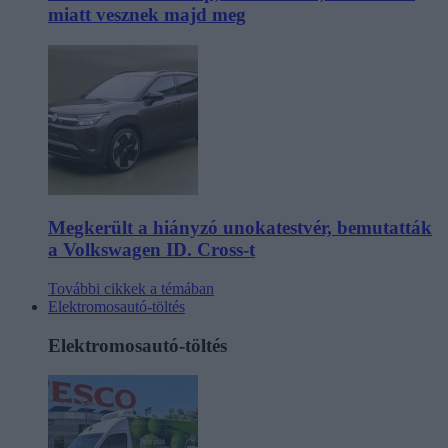
miatt vesznek majd meg
Megkerült a hiányzó unokatestvér, bemutatták
a Volkswagen ID. Cross-t
További cikkek a témában
Elektromosautó-töltés
Elektromosautó-töltés