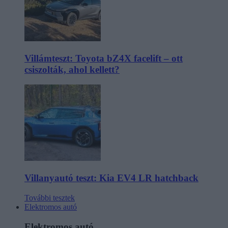
Villámteszt: Toyota bZ4X facelift – ott
csiszolták, ahol kellett?
Villanyautó teszt: Kia EV4 LR hatchback
További tesztek
Elektromos autó
Elektromos autó