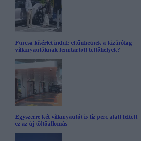
Furcsa kísérlet indul: eltűnhetnek a kizárólag
villanyautóknak fenntartott töltőhelyek?
Egyszerre két villanyautót is tíz perc alatt feltölt
ez az új töltőállomás