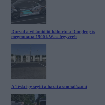
Durvul a villámtöltő-háború: a Dongfeng is
megmutatta 1500 kW-os fegyverét
A Tesla így segíti a hazai áramhálózatot