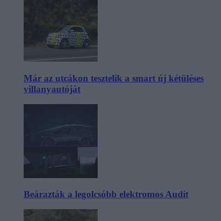
Már az utcákon tesztelik a smart új kétüléses
villanyautóját
Beárazták a legolcsóbb elektromos Audit