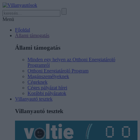
Menü
Főoldal
Állami támogatás
Állami támogatás
Minden egy helyen az Otthoni Energiatároló
Programról
Otthoni Energiatároló Program
Magánszemélyeknek
Cégeknek
Céges pályázat hírei
Korábbi pályázatok
Villanyautó tesztek
Villanyautó tesztek