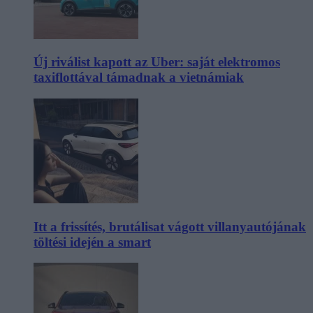
Új riválist kapott az Uber: saját elektromos
taxiflottával támadnak a vietnámiak
Itt a frissítés, brutálisat vágott villanyautójának
töltési idején a smart