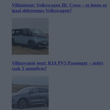
Villámteszt: Volkswagen ID. Cross – ez lenne az
igazi elektromos Volkswagen?
Villanyautó teszt: KIA PV5 Passenger – miért
csak 5 személyes?