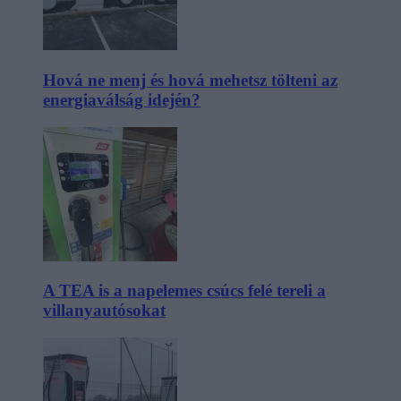
Hová ne menj és hová mehetsz tölteni az
energiaválság idején?
A TEA is a napelemes csúcs felé tereli a
villanyautósokat