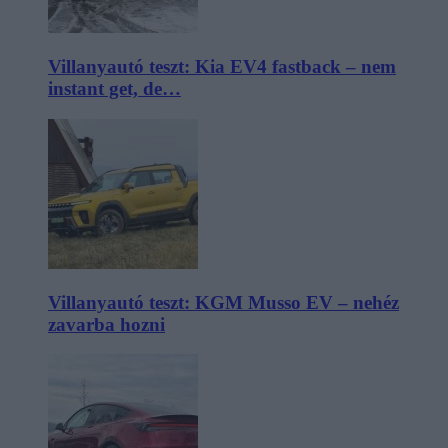
Villanyautó teszt: Kia EV4 fastback – nem
instant get, de…
Villanyautó teszt: KGM Musso EV – nehéz
zavarba hozni