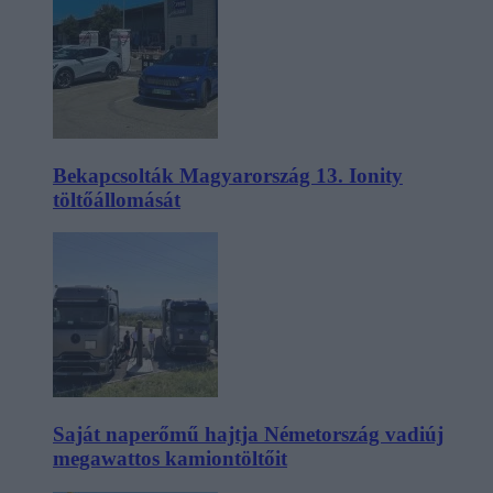
Bekapcsolták Magyarország 13. Ionity
töltőállomását
Saját naperőmű hajtja Németország vadiúj
megawattos kamiontöltőit