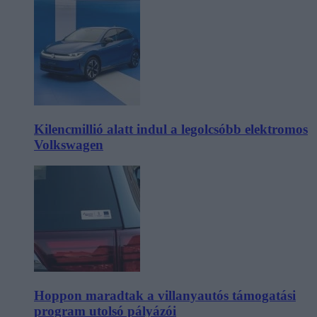
Kilencmillió alatt indul a legolcsóbb elektromos
Volkswagen
Hoppon maradtak a villanyautós támogatási
program utolsó pályázói