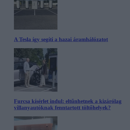
A Tesla így segíti a hazai áramhálózatot
Furcsa kísérlet indul: eltűnhetnek a kizárólag
villanyautóknak fenntartott töltőhelyek?