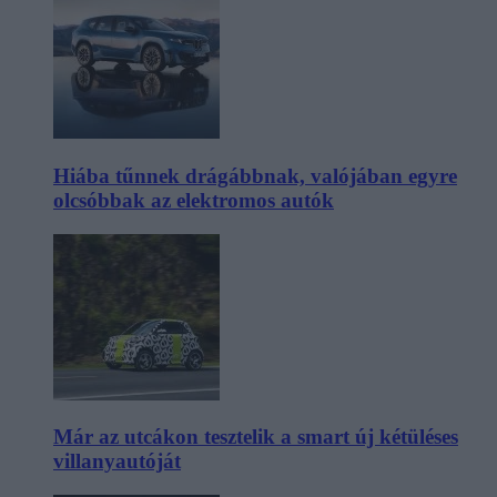
Hiába tűnnek drágábbnak, valójában egyre
olcsóbbak az elektromos autók
Már az utcákon tesztelik a smart új kétüléses
villanyautóját