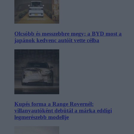
Olcsóbb és messzebbre megy: a BYD most a
japánok kedvenc autóit vette célba
Kupés forma a Range Rovernél:
villanyautóként debütál a márka eddigi
legmerészebb modellje