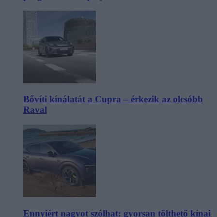
Bővíti kínálatát a Cupra – érkezik az olcsóbb
Raval
Ennyiért nagyot szólhat: gyorsan tölthető kínai