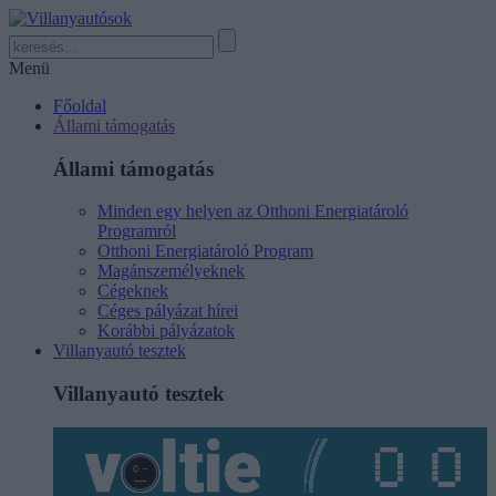
Menü
Főoldal
Állami támogatás
Állami támogatás
Minden egy helyen az Otthoni Energiatároló
Programról
Otthoni Energiatároló Program
Magánszemélyeknek
Cégeknek
Céges pályázat hírei
Korábbi pályázatok
Villanyautó tesztek
Villanyautó tesztek