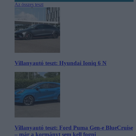
Az összes teszt
Villanyautó teszt: Hyundai Ioniq 6 N
Villanyautó teszt: Ford Puma Gen-e BlueCruise
– már a kormányt sem kell fogni