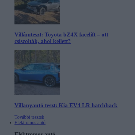
Villámteszt: Toyota bZ4X facelift – ott
csiszolták, ahol kellett?
Villanyautó teszt: Kia EV4 LR hatchback
További tesztek
Elektromos autó
Elektromos autó