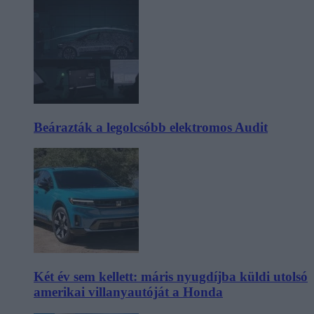
Beárazták a legolcsóbb elektromos Audit
Két év sem kellett: máris nyugdíjba küldi utolsó
amerikai villanyautóját a Honda