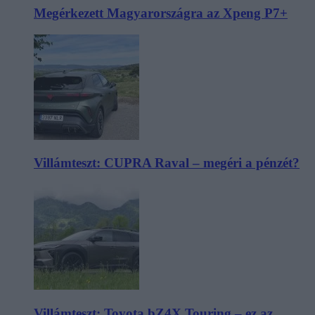
Megérkezett Magyarországra az Xpeng P7+
Villámteszt: CUPRA Raval – megéri a pénzét?
Villámteszt: Toyota bZ4X Touring – ez az,