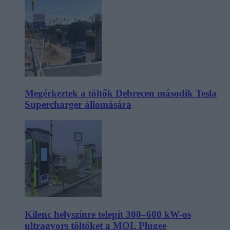
Megérkeztek a töltők Debrecen második Tesla
Supercharger állomására
Kilenc helyszínre telepít 300–600 kW-os
ultragyors töltőket a MOL Plugee