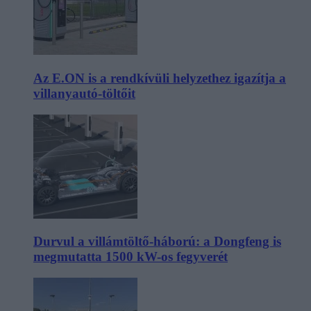
Az E.ON is a rendkívüli helyzethez igazítja a
villanyautó-töltőit
Durvul a villámtöltő-háború: a Dongfeng is
megmutatta 1500 kW-os fegyverét