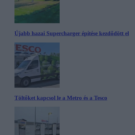
Újabb hazai Supercharger építése kezdődött el
Töltőket kapcsol le a Metro és a Tesco