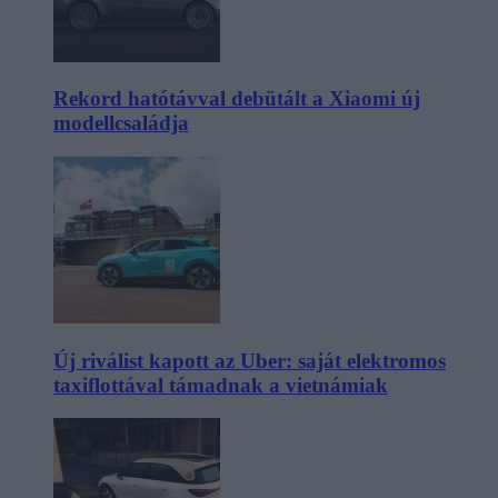
Rekord hatótávval debütált a Xiaomi új
modellcsaládja
Új riválist kapott az Uber: saját elektromos
taxiflottával támadnak a vietnámiak