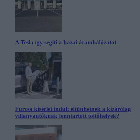
A Tesla így segíti a hazai áramhálózatot
Furcsa kísérlet indul: eltűnhetnek a kizárólag
villanyautóknak fenntartott töltőhelyek?