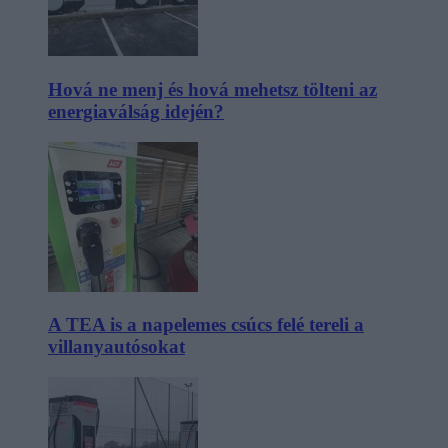
Hová ne menj és hová mehetsz tölteni az
energiaválság idején?
A TEA is a napelemes csúcs felé tereli a
villanyautósokat