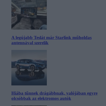
A legújabb Teslát már Starlink műholdas
antennával szerelik
Hiába tűnnek drágábbnak, valójában egyre
olcsóbbak az elektromos autók