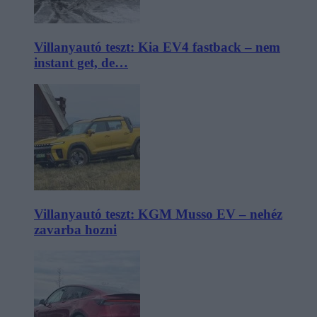
Villanyautó teszt: Kia EV4 fastback – nem
instant get, de…
Villanyautó teszt: KGM Musso EV – nehéz
zavarba hozni