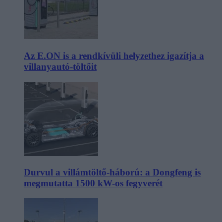
Az E.ON is a rendkívüli helyzethez igazítja a
villanyautó-töltőit
Durvul a villámtöltő-háború: a Dongfeng is
megmutatta 1500 kW-os fegyverét