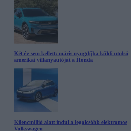
Két év sem kellett: máris nyugdíjba küldi utolsó
amerikai villanyautóját a Honda
Kilencmillió alatt indul a legolcsóbb elektromos
Volkswagen