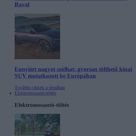
Raval
Ennyiért nagyot szólhat: gyorsan tölthető kínai
SUV mutatkozott be Európában
További cikkek a témában
Elektromosautó-töltés
Elektromosautó-töltés