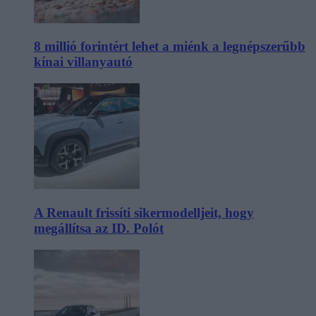
8 millió forintért lehet a miénk a legnépszerűbb
kínai villanyautó
A Renault frissíti sikermodelljeit, hogy
megállítsa az ID. Polót