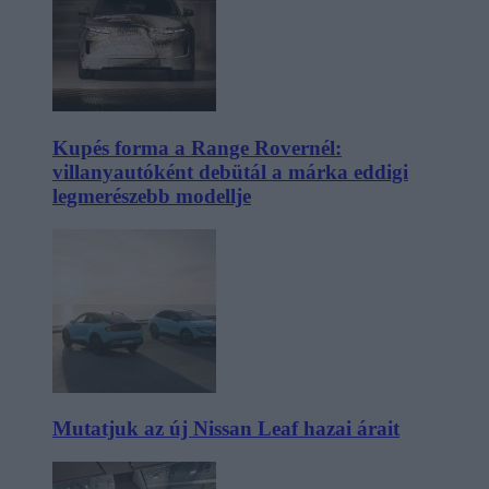
Kupés forma a Range Rovernél:
villanyautóként debütál a márka eddigi
legmerészebb modellje
Mutatjuk az új Nissan Leaf hazai árait