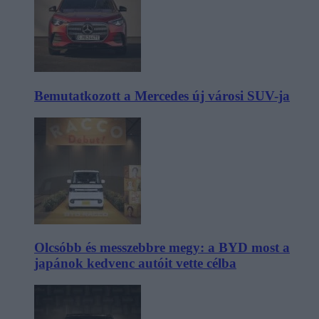
Bemutatkozott a Mercedes új városi SUV-ja
Olcsóbb és messzebbre megy: a BYD most a
japánok kedvenc autóit vette célba