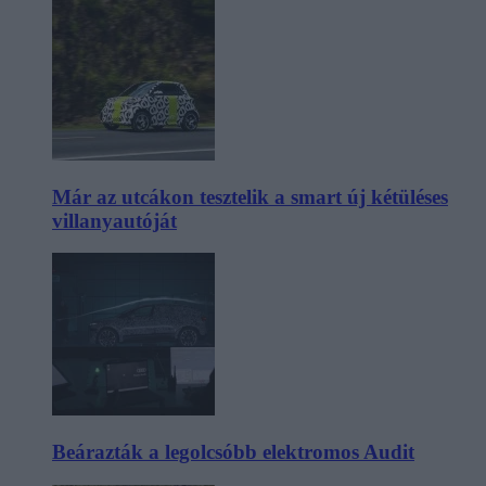
Már az utcákon tesztelik a smart új kétüléses
villanyautóját
Beárazták a legolcsóbb elektromos Audit