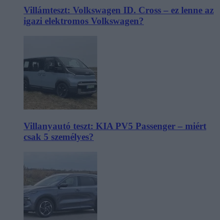
Villámteszt: Volkswagen ID. Cross – ez lenne az
igazi elektromos Volkswagen?
Villanyautó teszt: KIA PV5 Passenger – miért
csak 5 személyes?