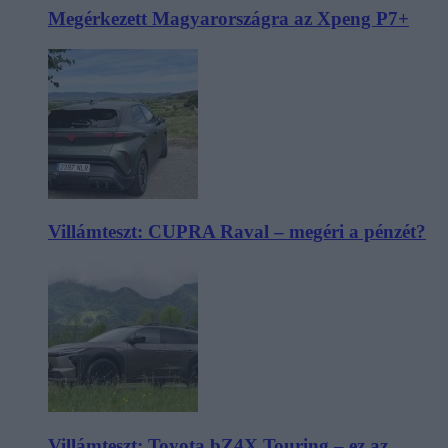
Megérkezett Magyarországra az Xpeng P7+
Villámteszt: CUPRA Raval – megéri a pénzét?
Villámteszt: Toyota bZ4X Touring – ez az,