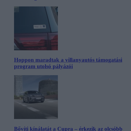
Hoppon maradtak a villanyautós támogatási
program utolsó pályázói
Bővíti kínálatát a Cupra – érkezik az olcsóbb