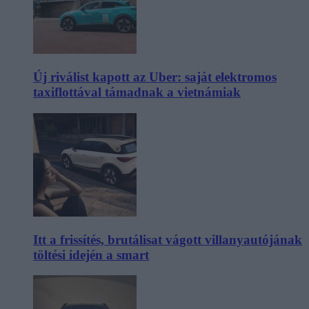
Új riválist kapott az Uber: saját elektromos
taxiflottával támadnak a vietnámiak
Itt a frissítés, brutálisat vágott villanyautójának
töltési idején a smart