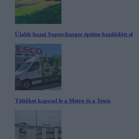
Újabb hazai Supercharger építése kezdődött el
Töltőket kapcsol le a Metro és a Tesco