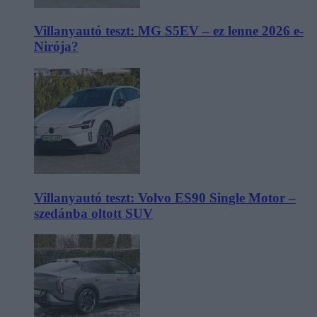
Villanyautó teszt: MG S5EV – ez lenne 2026 e-
Nirója?
Villanyautó teszt: Volvo ES90 Single Motor –
szedánba oltott SUV