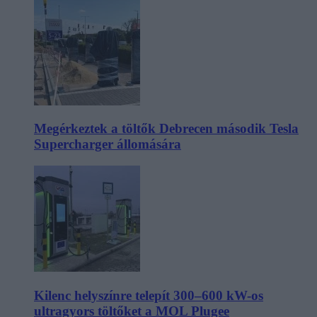
Megérkeztek a töltők Debrecen második Tesla
Supercharger állomására
Kilenc helyszínre telepít 300–600 kW-os
ultragyors töltőket a MOL Plugee