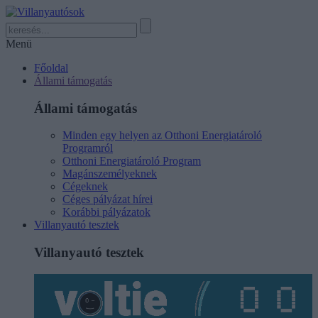
Menü
Főoldal
Állami támogatás
Állami támogatás
Minden egy helyen az Otthoni Energiatároló
Programról
Otthoni Energiatároló Program
Magánszemélyeknek
Cégeknek
Céges pályázat hírei
Korábbi pályázatok
Villanyautó tesztek
Villanyautó tesztek