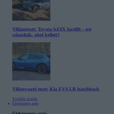
Villámteszt: Toyota bZ4X facelift – ott
csiszolták, ahol kellett?
Villanyautó teszt: Kia EV4 LR hatchback
További tesztek
Elektromos autó
Elektromos autó