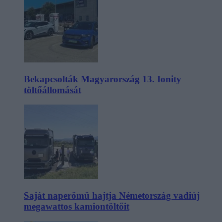
Bekapcsolták Magyarország 13. Ionity
töltőállomását
Saját naperőmű hajtja Németország vadiúj
megawattos kamiontöltőit