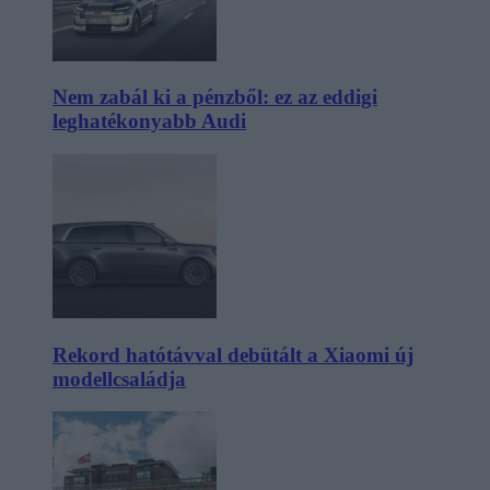
Nem zabál ki a pénzből: ez az eddigi
leghatékonyabb Audi
Rekord hatótávval debütált a Xiaomi új
modellcsaládja