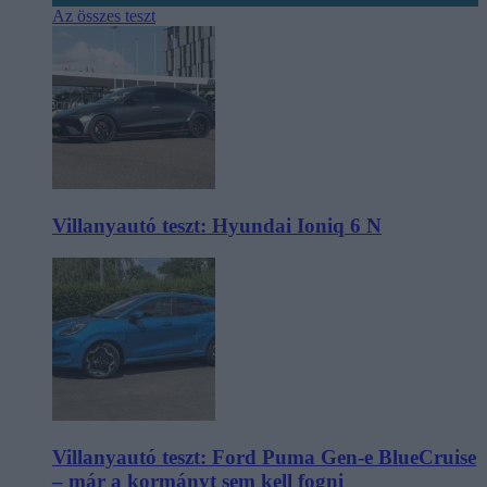
Az összes teszt
Villanyautó teszt: Hyundai Ioniq 6 N
Villanyautó teszt: Ford Puma Gen-e BlueCruise
– már a kormányt sem kell fogni