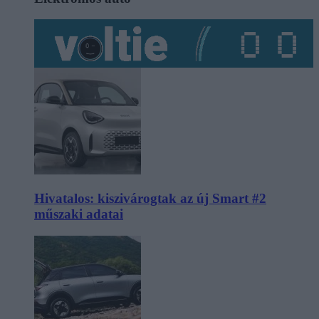
Hivatalos: kiszivárogtak az új Smart #2
műszaki adatai