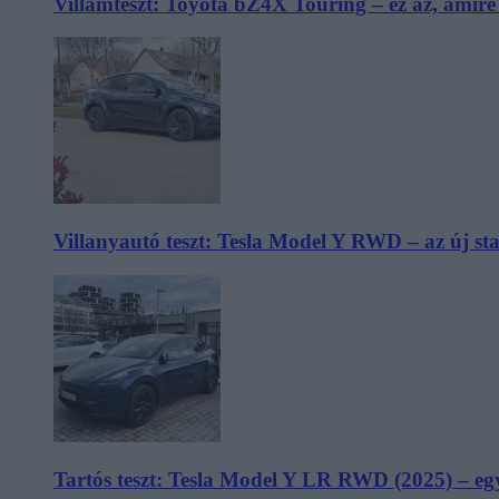
Villámteszt: Toyota bZ4X Touring – ez az, amir
Villanyautó teszt: Tesla Model Y RWD – az új s
Tartós teszt: Tesla Model Y LR RWD (2025) – egy 