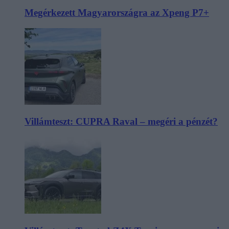
Megérkezett Magyarországra az Xpeng P7+
Villámteszt: CUPRA Raval – megéri a pénzét?