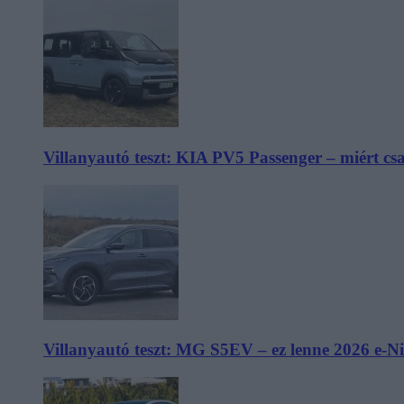
Villanyautó teszt: KIA PV5 Passenger – miért cs
Villanyautó teszt: MG S5EV – ez lenne 2026 e-N