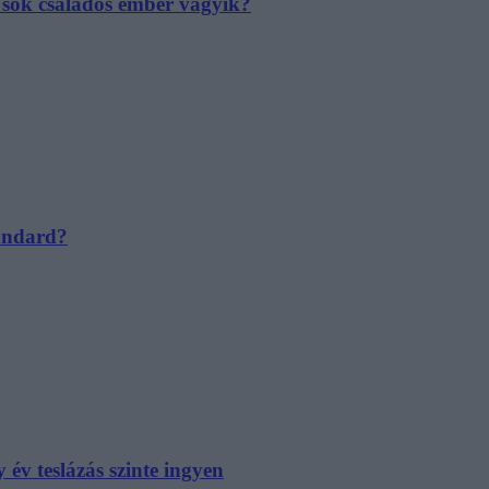
e sok családos ember vágyik?
tandard?
év teslázás szinte ingyen