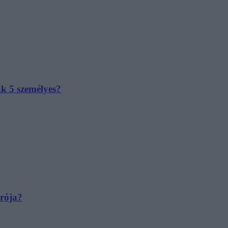
ak 5 személyes?
irója?