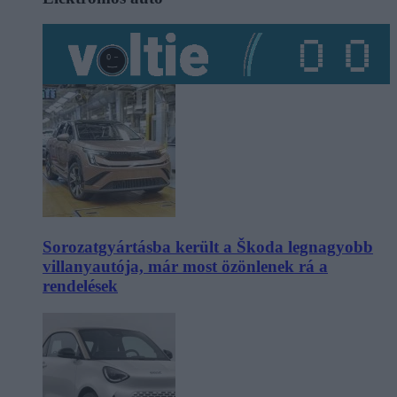
Sorozatgyártásba került a Škoda legnagyobb
villanyautója, már most özönlenek rá a
rendelések