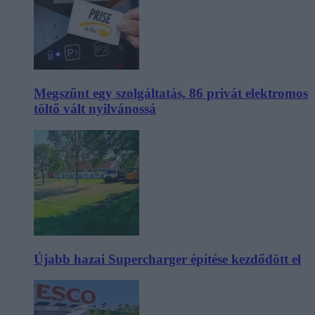
Megszűnt egy szolgáltatás, 86 privát elektromos
töltő vált nyilvánossá
Újabb hazai Supercharger építése kezdődött el