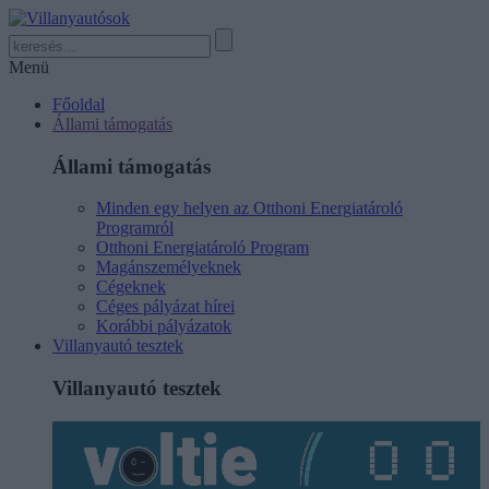
Menü
Főoldal
Állami támogatás
Állami támogatás
Minden egy helyen az Otthoni Energiatároló
Programról
Otthoni Energiatároló Program
Magánszemélyeknek
Cégeknek
Céges pályázat hírei
Korábbi pályázatok
Villanyautó tesztek
Villanyautó tesztek