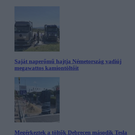
Saját naperőmű hajtja Németország vadiúj
megawattos kamiontöltőit
Megérkeztek a töltők Debrecen második Tesla