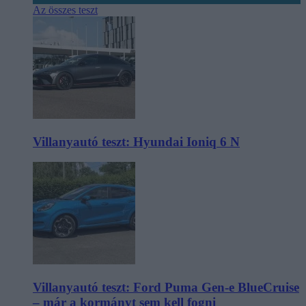
Az összes teszt
Villanyautó teszt: Hyundai Ioniq 6 N
Villanyautó teszt: Ford Puma Gen-e BlueCruise
– már a kormányt sem kell fogni