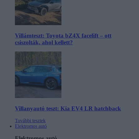
Villámteszt: Toyota bZ4X facelift – ott
csiszolták, ahol kellett?
Villanyautó teszt: Kia EV4 LR hatchback
További tesztek
Elektromos autó
Elektromos autó