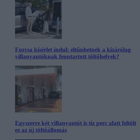
Furcsa kísérlet indul: eltűnhetnek a kizárólag
villanyautóknak fenntartott töltőhelyek?
Egyszerre két villanyautót is tíz perc alatt feltölt
ez az új töltőállomás