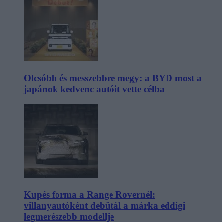
Olcsóbb és messzebbre megy: a BYD most a
japánok kedvenc autóit vette célba
Kupés forma a Range Rovernél:
villanyautóként debütál a márka eddigi
legmerészebb modellje