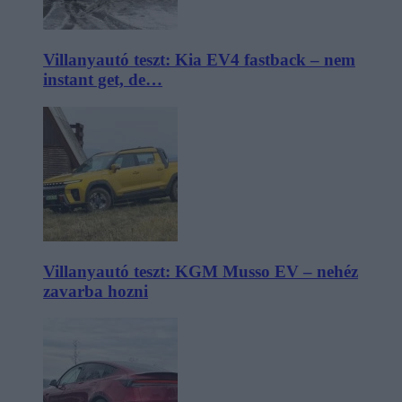
Villanyautó teszt: Kia EV4 fastback – nem
instant get, de…
Villanyautó teszt: KGM Musso EV – nehéz
zavarba hozni