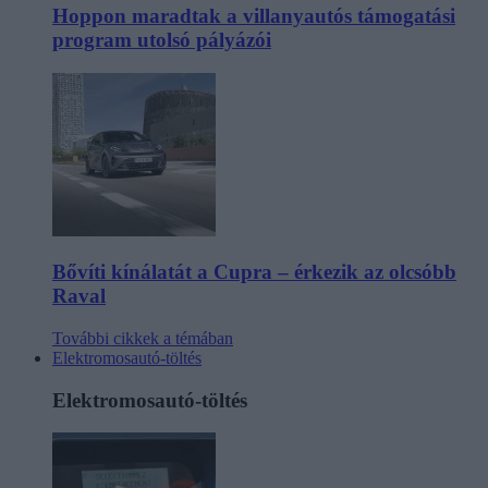
Hoppon maradtak a villanyautós támogatási
program utolsó pályázói
Bővíti kínálatát a Cupra – érkezik az olcsóbb
Raval
További cikkek a témában
Elektromosautó-töltés
Elektromosautó-töltés