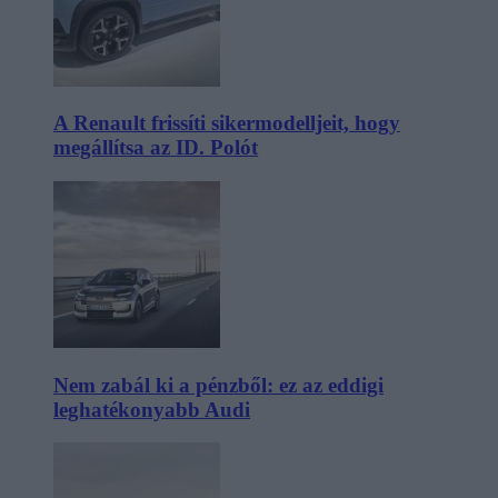
A Renault frissíti sikermodelljeit, hogy
megállítsa az ID. Polót
Nem zabál ki a pénzből: ez az eddigi
leghatékonyabb Audi