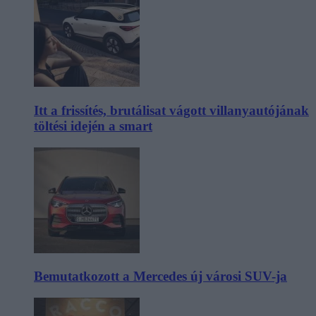
Itt a frissítés, brutálisat vágott villanyautójának
töltési idején a smart
Bemutatkozott a Mercedes új városi SUV-ja