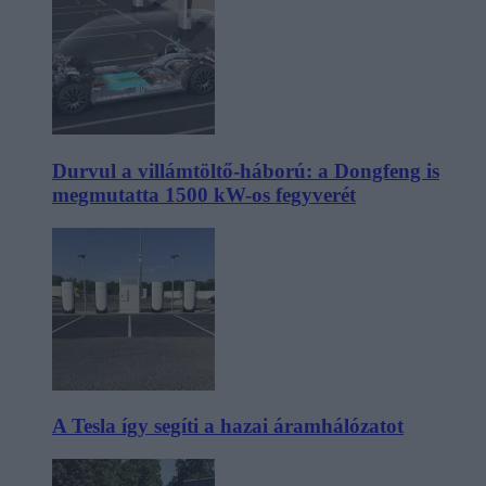
Durvul a villámtöltő-háború: a Dongfeng is
megmutatta 1500 kW-os fegyverét
A Tesla így segíti a hazai áramhálózatot