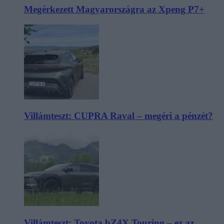
Megérkezett Magyarországra az Xpeng P7+
Villámteszt: CUPRA Raval – megéri a pénzét?
Villámteszt: Toyota bZ4X Touring – ez az,