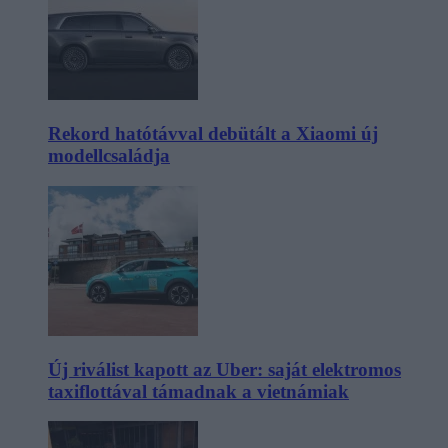
Rekord hatótávval debütált a Xiaomi új
modellcsaládja
Új riválist kapott az Uber: saját elektromos
taxiflottával támadnak a vietnámiak