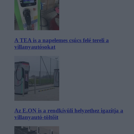
A TEA is a napelemes csúcs felé tereli a
villanyautósokat
Az E.ON is a rendkívüli helyzethez igazítja a
villanyautó-töltőit