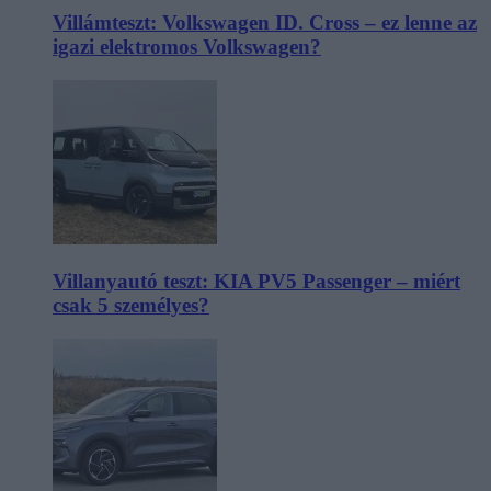
Villámteszt: Volkswagen ID. Cross – ez lenne az
igazi elektromos Volkswagen?
Villanyautó teszt: KIA PV5 Passenger – miért
csak 5 személyes?