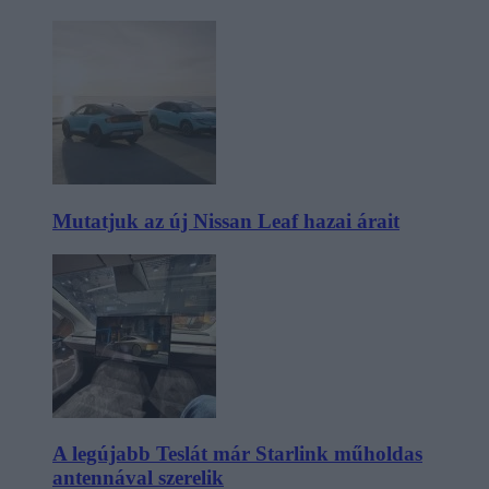
Mutatjuk az új Nissan Leaf hazai árait
A legújabb Teslát már Starlink műholdas
antennával szerelik