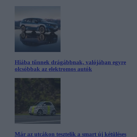
Hiába tűnnek drágábbnak, valójában egyre
olcsóbbak az elektromos autók
Már az utcákon tesztelik a smart új kétüléses