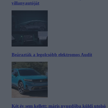
villanyautóját
Beárazták a legolcsóbb elektromos Audit
Két év sem kellett: máris nyugdíjba küldi utolsó