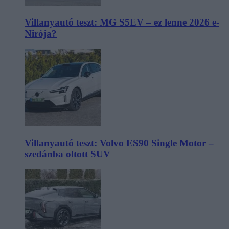
Villanyautó teszt: MG S5EV – ez lenne 2026 e-
Nirója?
Villanyautó teszt: Volvo ES90 Single Motor –
szedánba oltott SUV