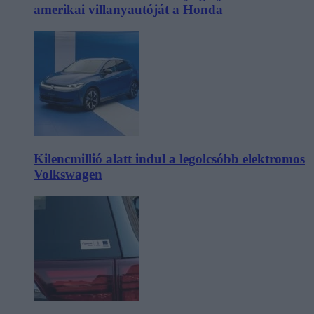
amerikai villanyautóját a Honda
Kilencmillió alatt indul a legolcsóbb elektromos
Volkswagen