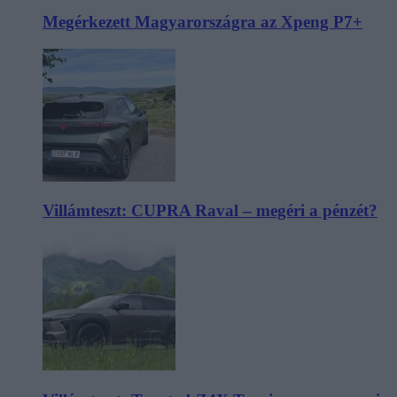
Megérkezett Magyarországra az Xpeng P7+
Villámteszt: CUPRA Raval – megéri a pénzét?