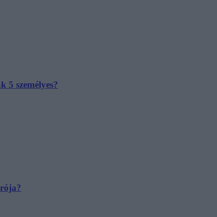
ak 5 személyes?
irója?