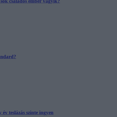
e sok családos ember vágyik?
tandard?
év teslázás szinte ingyen