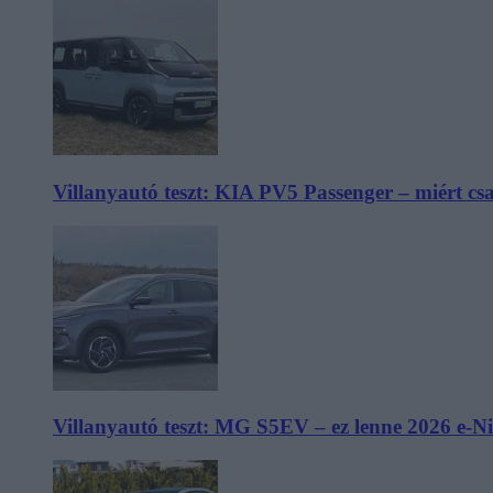
Villanyautó teszt: KIA PV5 Passenger – miért cs
Villanyautó teszt: MG S5EV – ez lenne 2026 e-N