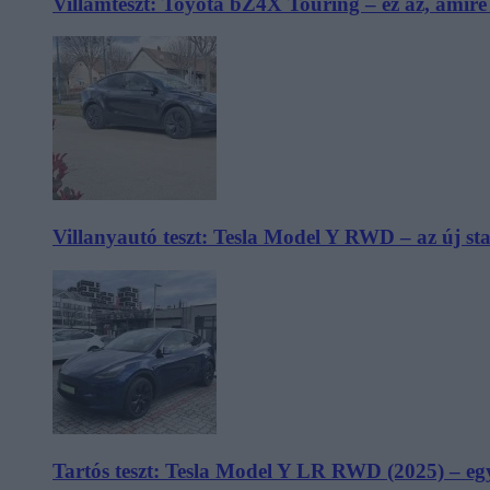
Villámteszt: Toyota bZ4X Touring – ez az, amir
Villanyautó teszt: Tesla Model Y RWD – az új s
Tartós teszt: Tesla Model Y LR RWD (2025) – egy 