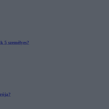
ak 5 személyes?
irója?