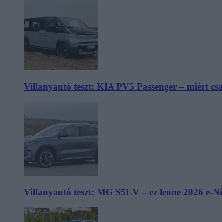
Villanyautó teszt: KIA PV5 Passenger – miért cs
Villanyautó teszt: MG S5EV – ez lenne 2026 e-N