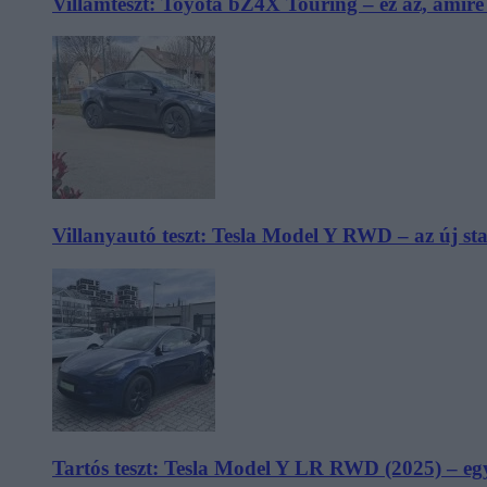
Villámteszt: Toyota bZ4X Touring – ez az, amir
Villanyautó teszt: Tesla Model Y RWD – az új s
Tartós teszt: Tesla Model Y LR RWD (2025) – egy 