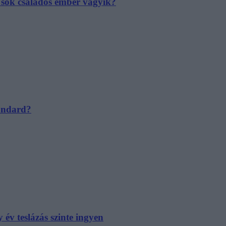
e sok családos ember vágyik?
tandard?
év teslázás szinte ingyen