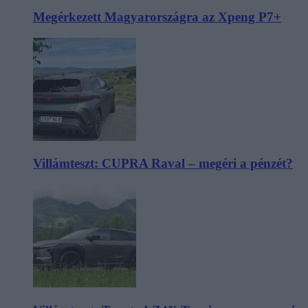
Megérkezett Magyarországra az Xpeng P7+
Villámteszt: CUPRA Raval – megéri a pénzét?