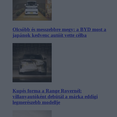
Olcsóbb és messzebbre megy: a BYD most a
japánok kedvenc autóit vette célba
Kupés forma a Range Rovernél:
villanyautóként debütál a márka eddigi
legmerészebb modellje