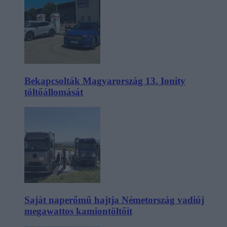
Bekapcsolták Magyarország 13. Ionity
töltőállomását
Saját naperőmű hajtja Németország vadiúj
megawattos kamiontöltőit