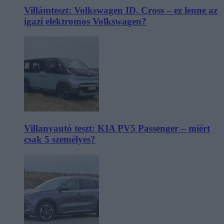
Villámteszt: Volkswagen ID. Cross – ez lenne az
igazi elektromos Volkswagen?
Villanyautó teszt: KIA PV5 Passenger – miért
csak 5 személyes?