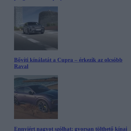
Bővíti kínálatát a Cupra – érkezik az olcsóbb
Raval
Ennyiért nagyot szólhat: gyorsan tölthető kínai