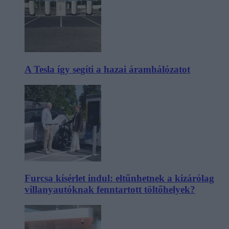
A Tesla így segíti a hazai áramhálózatot
Furcsa kísérlet indul: eltűnhetnek a kizárólag
villanyautóknak fenntartott töltőhelyek?