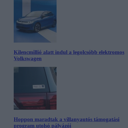
Kilencmillió alatt indul a legolcsóbb elektromos
Volkswagen
Hoppon maradtak a villanyautós támogatási
program utolsó pályázói