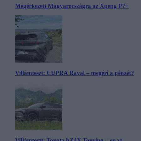
Megérkezett Magyarországra az Xpeng P7+
Villámteszt: CUPRA Raval – megéri a pénzét?
Villámteszt: Toyota bZ4X Touring – ez az,