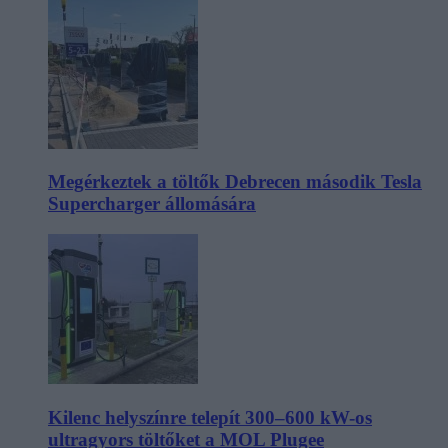
Megérkeztek a töltők Debrecen második Tesla
Supercharger állomására
Kilenc helyszínre telepít 300–600 kW-os
ultragyors töltőket a MOL Plugee