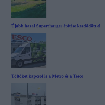
Újabb hazai Supercharger építése kezdődött el
Töltőket kapcsol le a Metro és a Tesco