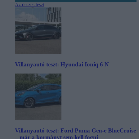
Az összes teszt
Villanyautó teszt: Hyundai Ioniq 6 N
Villanyautó teszt: Ford Puma Gen-e BlueCruise
– már a kormányt sem kell fogni