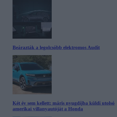
Beárazták a legolcsóbb elektromos Audit
Két év sem kellett: máris nyugdíjba küldi utolsó
amerikai villanyautóját a Honda