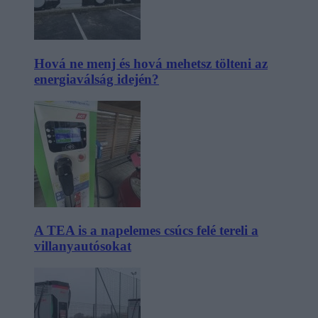
Hová ne menj és hová mehetsz tölteni az
energiaválság idején?
A TEA is a napelemes csúcs felé tereli a
villanyautósokat