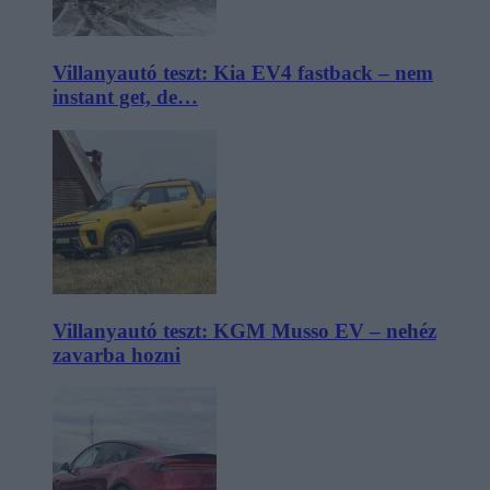
Villanyautó teszt: Kia EV4 fastback – nem
instant get, de…
Villanyautó teszt: KGM Musso EV – nehéz
zavarba hozni