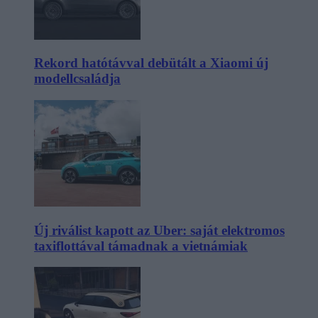
Rekord hatótávval debütált a Xiaomi új
modellcsaládja
Új riválist kapott az Uber: saját elektromos
taxiflottával támadnak a vietnámiak