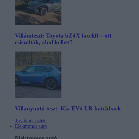
Villámteszt: Toyota bZ4X facelift – ott
csiszolták, ahol kellett?
Villanyautó teszt: Kia EV4 LR hatchback
További tesztek
Elektromos autó
Elektromos autó