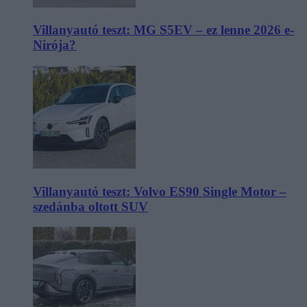
Villanyautó teszt: MG S5EV – ez lenne 2026 e-
Nirója?
Villanyautó teszt: Volvo ES90 Single Motor –
szedánba oltott SUV