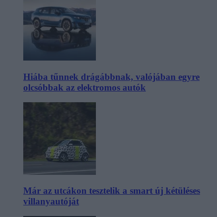
Hiába tűnnek drágábbnak, valójában egyre
olcsóbbak az elektromos autók
Már az utcákon tesztelik a smart új kétüléses
villanyautóját