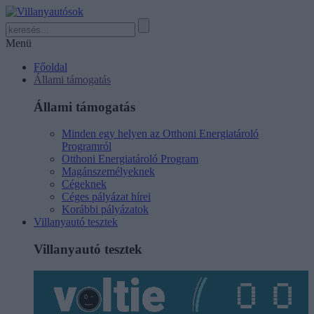
Menü
Főoldal
Állami támogatás
Állami támogatás
Minden egy helyen az Otthoni Energiatároló
Programról
Otthoni Energiatároló Program
Magánszemélyeknek
Cégeknek
Céges pályázat hírei
Korábbi pályázatok
Villanyautó tesztek
Villanyautó tesztek