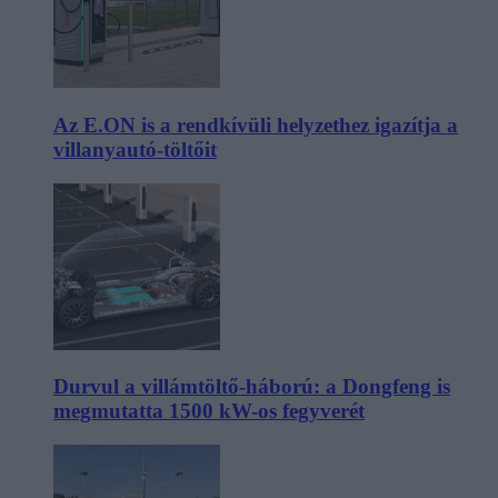
Az E.ON is a rendkívüli helyzethez igazítja a
villanyautó-töltőit
Durvul a villámtöltő-háború: a Dongfeng is
megmutatta 1500 kW-os fegyverét