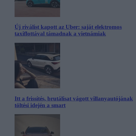
Új riválist kapott az Uber: saját elektromos
taxiflottával támadnak a vietnámiak
Itt a frissítés, brutálisat vágott villanyautójának
töltési idején a smart