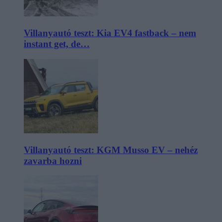
Villanyautó teszt: Kia EV4 fastback – nem
instant get, de…
Villanyautó teszt: KGM Musso EV – nehéz
zavarba hozni