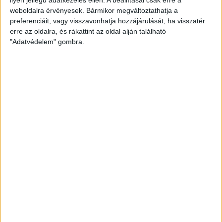
weboldalra érvényesek. Bármikor megváltoztathatja a
preferenciáit, vagy visszavonhatja hozzájárulását, ha visszatér
erre az oldalra, és rákattint az oldal alján található
"Adatvédelem" gombra.
Ennyiért nagyot szólhat: gyorsan tölthető kínai
SUV mutatkozott be Európában
Bemutatkozott Chip, az első autó, amit az AI