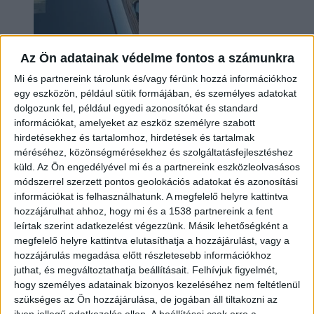
Az Ön adatainak védelme fontos a számunkra
Mi és partnereink tárolunk és/vagy férünk hozzá információkhoz
egy eszközön, például sütik formájában, és személyes adatokat
dolgozunk fel, például egyedi azonosítókat és standard
információkat, amelyeket az eszköz személyre szabott
Hoppon maradtak a villanyautós támogatási
hirdetésekhez és tartalomhoz, hirdetések és tartalmak
program utolsó pályázói
méréséhez, közönségmérésekhez és szolgáltatásfejlesztéshez
küld.
Az Ön engedélyével mi és a partnereink eszközleolvasásos
módszerrel szerzett pontos geolokációs adatokat és azonosítási
információkat is felhasználhatunk. A megfelelő helyre kattintva
hozzájárulhat ahhoz, hogy mi és a 1538 partnereink a fent
leírtak szerint adatkezelést végezzünk. Másik lehetőségként a
megfelelő helyre kattintva elutasíthatja a hozzájárulást, vagy a
hozzájárulás megadása előtt részletesebb információkhoz
juthat, és megváltoztathatja beállításait.
Felhívjuk figyelmét,
hogy személyes adatainak bizonyos kezeléséhez nem feltétlenül
Bővíti kínálatát a Cupra – érkezik az olcsóbb
szükséges az Ön hozzájárulása, de jogában áll tiltakozni az
Raval
ilyen jellegű adatkezelés ellen. A beállításai csak erre a