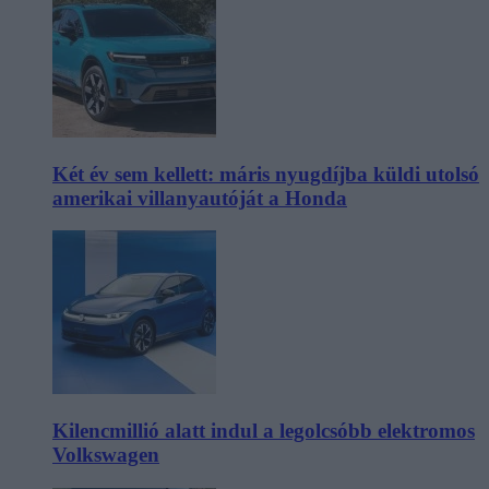
Két év sem kellett: máris nyugdíjba küldi utolsó
amerikai villanyautóját a Honda
Kilencmillió alatt indul a legolcsóbb elektromos
Volkswagen