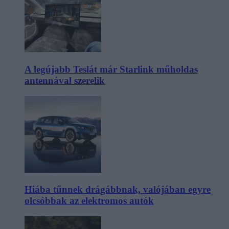
A legújabb Teslát már Starlink műholdas
antennával szerelik
Hiába tűnnek drágábbnak, valójában egyre
olcsóbbak az elektromos autók