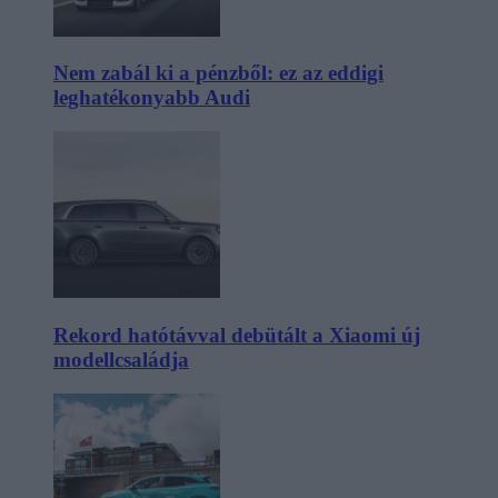
Nem zabál ki a pénzből: ez az eddigi
leghatékonyabb Audi
Rekord hatótávval debütált a Xiaomi új
modellcsaládja