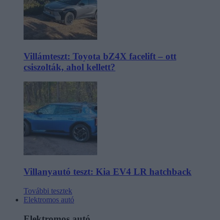
Villámteszt: Toyota bZ4X facelift – ott
csiszolták, ahol kellett?
Villanyautó teszt: Kia EV4 LR hatchback
További tesztek
Elektromos autó
Elektromos autó