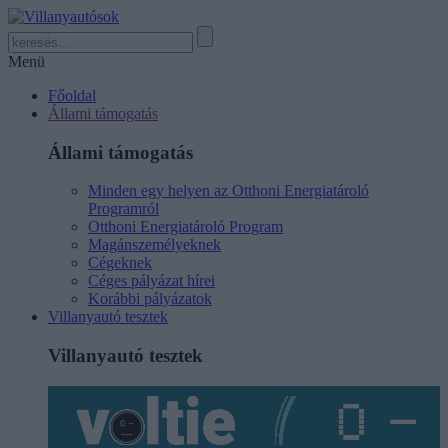
Menü
Főoldal
Állami támogatás
Állami támogatás
Minden egy helyen az Otthoni Energiatároló
Programról
Otthoni Energiatároló Program
Magánszemélyeknek
Cégeknek
Céges pályázat hírei
Korábbi pályázatok
Villanyautó tesztek
Villanyautó tesztek