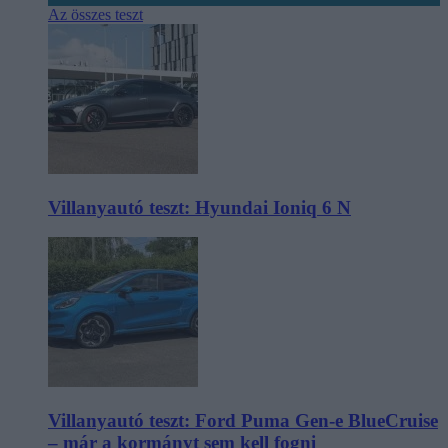
Az összes teszt
Villanyautó teszt: Hyundai Ioniq 6 N
Villanyautó teszt: Ford Puma Gen-e BlueCruise
– már a kormányt sem kell fogni