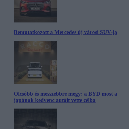
Bemutatkozott a Mercedes új városi SUV-ja
Olcsóbb és messzebbre megy: a BYD most a
japánok kedvenc autóit vette célba