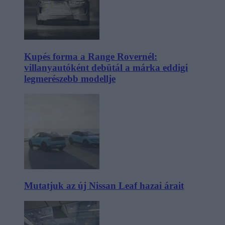
Kupés forma a Range Rovernél:
villanyautóként debütál a márka eddigi
legmerészebb modellje
Mutatjuk az új Nissan Leaf hazai árait