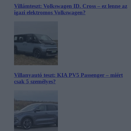
Villámteszt: Volkswagen ID. Cross – ez lenne az
igazi elektromos Volkswagen?
Villanyautó teszt: KIA PV5 Passenger – miért
csak 5 személyes?