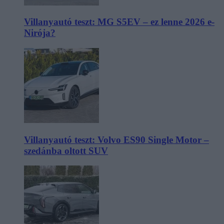
Villanyautó teszt: MG S5EV – ez lenne 2026 e-
Nirója?
Villanyautó teszt: Volvo ES90 Single Motor –
szedánba oltott SUV