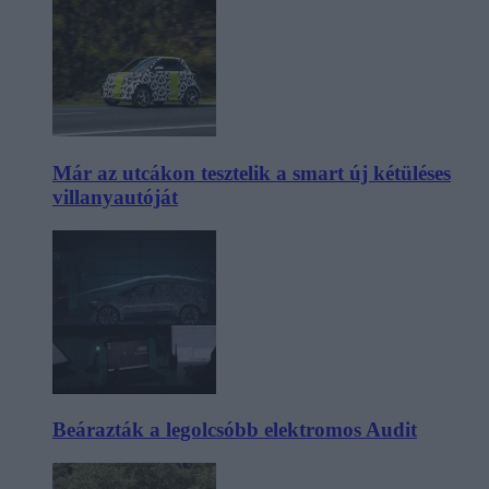
Már az utcákon tesztelik a smart új kétüléses
villanyautóját
Beárazták a legolcsóbb elektromos Audit