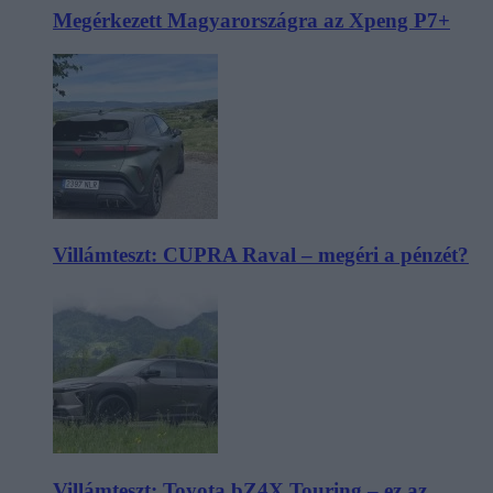
Megérkezett Magyarországra az Xpeng P7+
Villámteszt: CUPRA Raval – megéri a pénzét?
Villámteszt: Toyota bZ4X Touring – ez az,