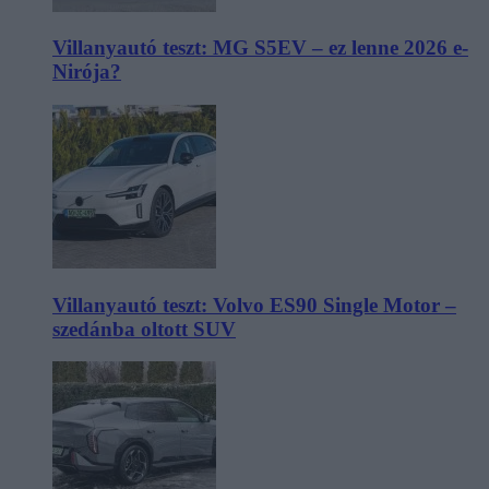
Villanyautó teszt: MG S5EV – ez lenne 2026 e-
Nirója?
Villanyautó teszt: Volvo ES90 Single Motor –
szedánba oltott SUV