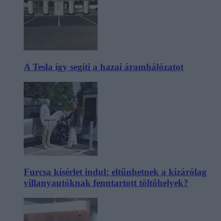
A Tesla így segíti a hazai áramhálózatot
Furcsa kísérlet indul: eltűnhetnek a kizárólag
villanyautóknak fenntartott töltőhelyek?