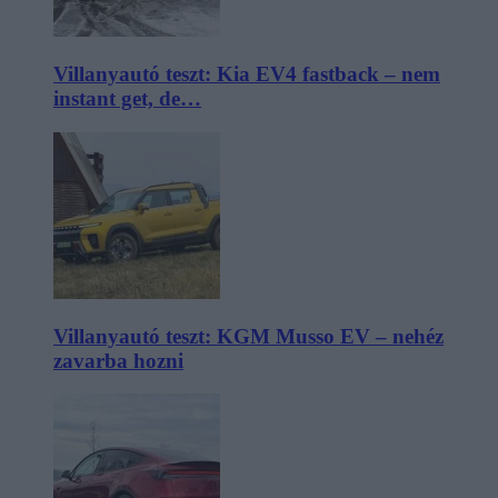
Villanyautó teszt: Kia EV4 fastback – nem
instant get, de…
Villanyautó teszt: KGM Musso EV – nehéz
zavarba hozni