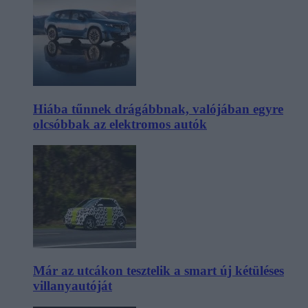
Hiába tűnnek drágábbnak, valójában egyre
olcsóbbak az elektromos autók
Már az utcákon tesztelik a smart új kétüléses
villanyautóját