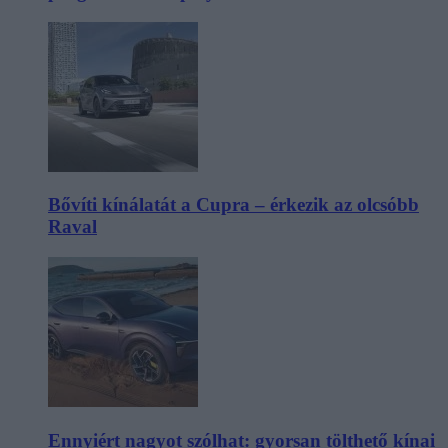
Bővíti kínálatát a Cupra – érkezik az olcsóbb
Raval
Ennyiért nagyot szólhat: gyorsan tölthető kínai