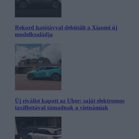
Rekord hatótávval debütált a Xiaomi új
modellcsaládja
Új riválist kapott az Uber: saját elektromos
taxiflottával támadnak a vietnámiak