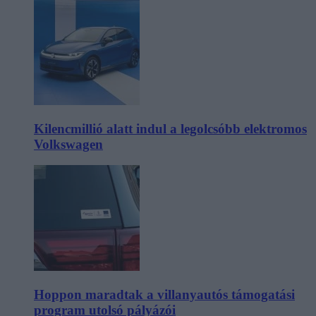
Kilencmillió alatt indul a legolcsóbb elektromos
Volkswagen
Hoppon maradtak a villanyautós támogatási
program utolsó pályázói