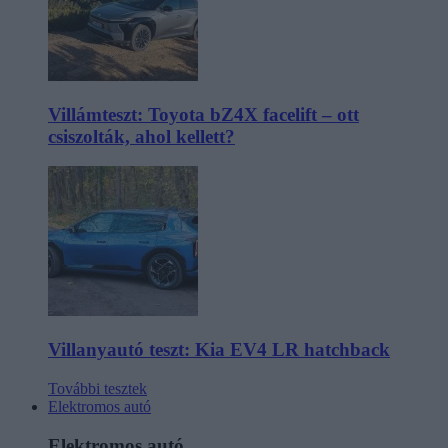
Villámteszt: Toyota bZ4X facelift – ott
csiszolták, ahol kellett?
Villanyautó teszt: Kia EV4 LR hatchback
További tesztek
Elektromos autó
Elektromos autó