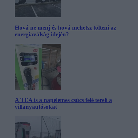
Hová ne menj és hová mehetsz tölteni az
energiaválság idején?
A TEA is a napelemes csúcs felé tereli a
villanyautósokat