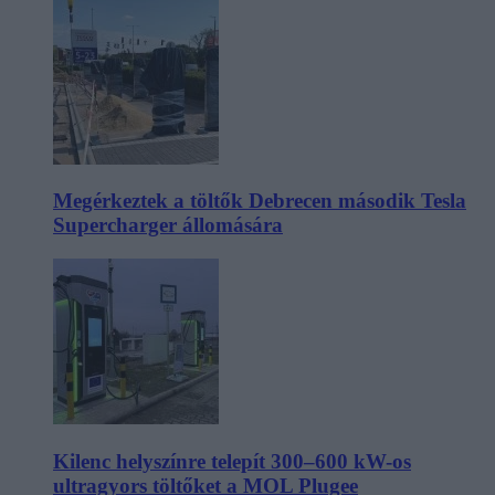
Megérkeztek a töltők Debrecen második Tesla
Supercharger állomására
Kilenc helyszínre telepít 300–600 kW-os
ultragyors töltőket a MOL Plugee