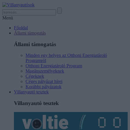
Menü
Főoldal
Állami támogatás
Állami támogatás
Minden egy helyen az Otthoni Energiatároló
Programról
Otthoni Energiatároló Program
Magánszemélyeknek
Cégeknek
Céges pályázat hírei
Korábbi pályázatok
Villanyautó tesztek
Villanyautó tesztek