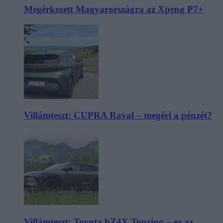
Megérkezett Magyarországra az Xpeng P7+
Villámteszt: CUPRA Raval – megéri a pénzét?
Villámteszt: Toyota bZ4X Touring – ez az,