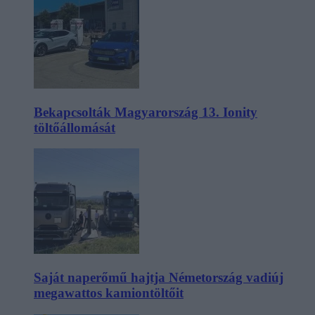
Bekapcsolták Magyarország 13. Ionity
töltőállomását
Saját naperőmű hajtja Németország vadiúj
megawattos kamiontöltőit