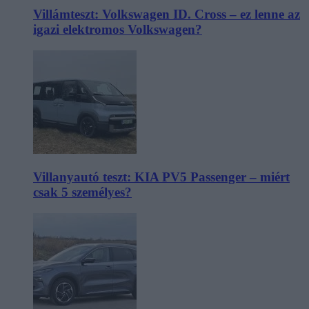
Villámteszt: Volkswagen ID. Cross – ez lenne az
igazi elektromos Volkswagen?
Villanyautó teszt: KIA PV5 Passenger – miért
csak 5 személyes?