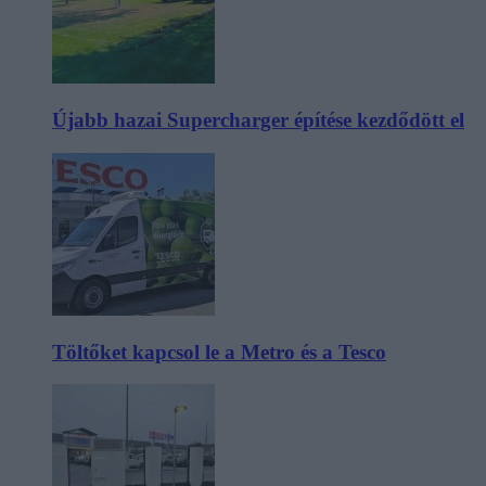
Újabb hazai Supercharger építése kezdődött el
Töltőket kapcsol le a Metro és a Tesco