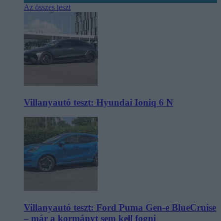
Az összes teszt
Villanyautó teszt: Hyundai Ioniq 6 N
Villanyautó teszt: Ford Puma Gen-e BlueCruise
– már a kormányt sem kell fogni