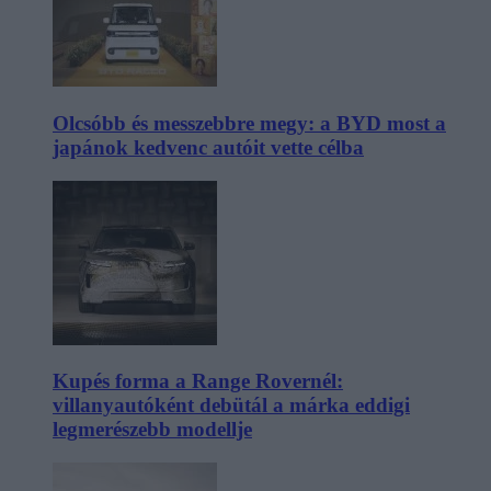
Olcsóbb és messzebbre megy: a BYD most a
japánok kedvenc autóit vette célba
Kupés forma a Range Rovernél:
villanyautóként debütál a márka eddigi
legmerészebb modellje