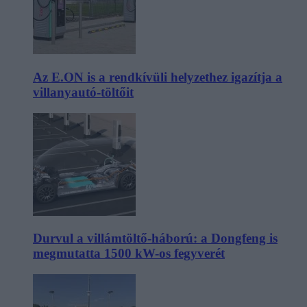
Az E.ON is a rendkívüli helyzethez igazítja a
villanyautó-töltőit
Durvul a villámtöltő-háború: a Dongfeng is
megmutatta 1500 kW-os fegyverét