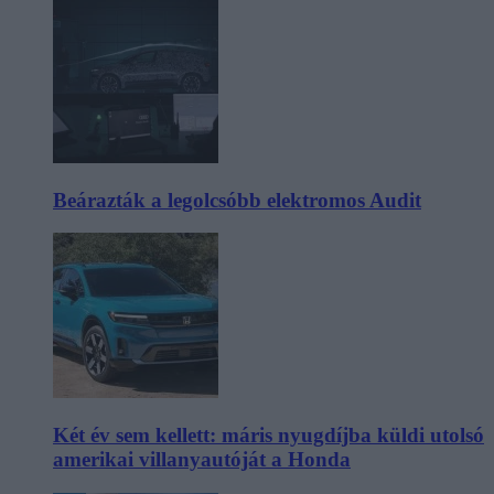
Beárazták a legolcsóbb elektromos Audit
Két év sem kellett: máris nyugdíjba küldi utolsó
amerikai villanyautóját a Honda