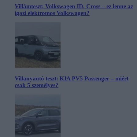
Villámteszt: Volkswagen ID. Cross – ez lenne az
igazi elektromos Volkswagen?
Villanyautó teszt: KIA PV5 Passenger – miért
csak 5 személyes?