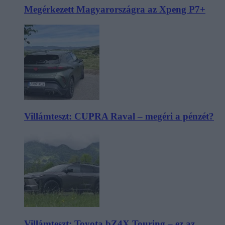
Megérkezett Magyarországra az Xpeng P7+
Villámteszt: CUPRA Raval – megéri a pénzét?
Villámteszt: Toyota bZ4X Touring – ez az,