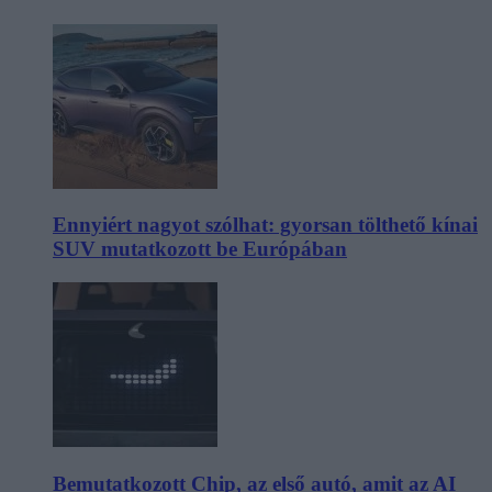
Ennyiért nagyot szólhat: gyorsan tölthető kínai
SUV mutatkozott be Európában
Bemutatkozott Chip, az első autó, amit az AI