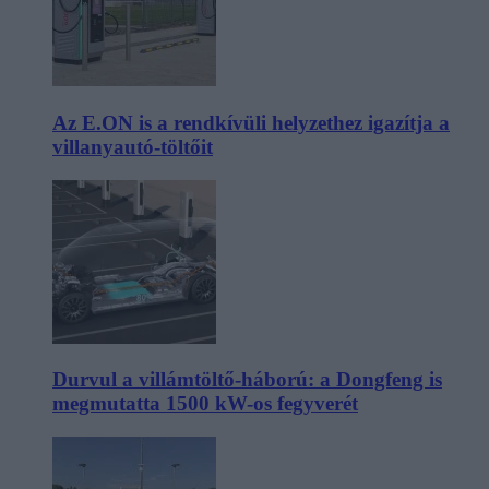
Az E.ON is a rendkívüli helyzethez igazítja a
villanyautó-töltőit
Durvul a villámtöltő-háború: a Dongfeng is
megmutatta 1500 kW-os fegyverét