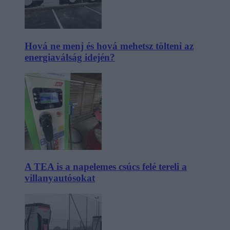
Hová ne menj és hová mehetsz tölteni az
energiaválság idején?
A TEA is a napelemes csúcs felé tereli a
villanyautósokat