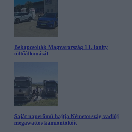
Bekapcsolták Magyarország 13. Ionity
töltőállomását
Saját naperőmű hajtja Németország vadiúj
megawattos kamiontöltőit