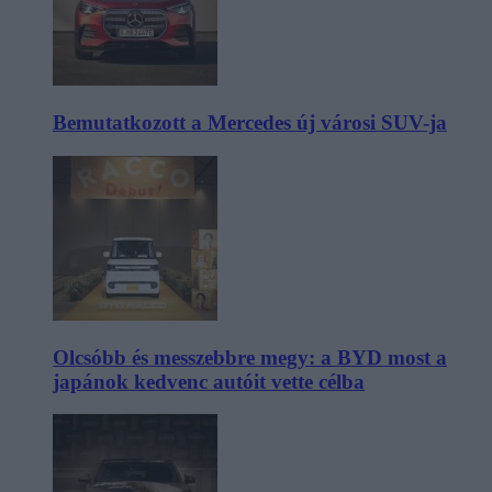
Bemutatkozott a Mercedes új városi SUV-ja
Olcsóbb és messzebbre megy: a BYD most a
japánok kedvenc autóit vette célba