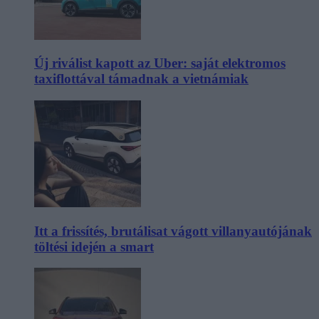
Új riválist kapott az Uber: saját elektromos
taxiflottával támadnak a vietnámiak
Itt a frissítés, brutálisat vágott villanyautójának
töltési idején a smart