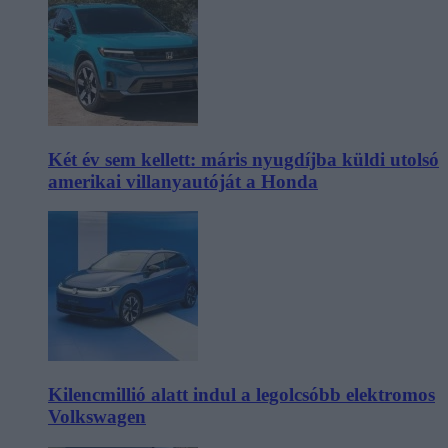
Két év sem kellett: máris nyugdíjba küldi utolsó
amerikai villanyautóját a Honda
Kilencmillió alatt indul a legolcsóbb elektromos
Volkswagen