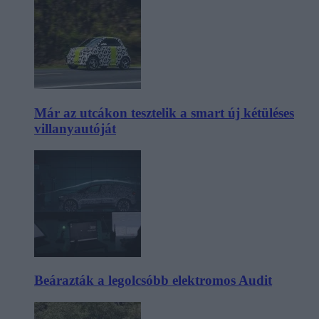
Már az utcákon tesztelik a smart új kétüléses
villanyautóját
Beárazták a legolcsóbb elektromos Audit