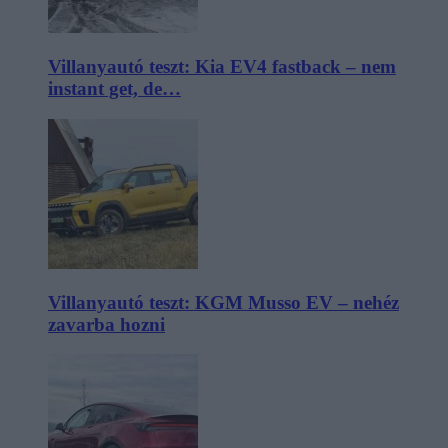
Villanyautó teszt: Kia EV4 fastback – nem
instant get, de…
Villanyautó teszt: KGM Musso EV – nehéz
zavarba hozni