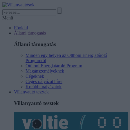
Menü
Főoldal
Állami támogatás
Állami támogatás
Minden egy helyen az Otthoni Energiatároló
Programról
Otthoni Energiatároló Program
Magánszemélyeknek
Cégeknek
Céges pályázat hírei
Korábbi pályázatok
Villanyautó tesztek
Villanyautó tesztek