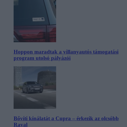
Hoppon maradtak a villanyautós támogatási
program utolsó pályázói
Bővíti kínálatát a Cupra – érkezik az olcsóbb
Raval