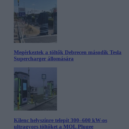
Megérkeztek a töltők Debrecen második Tesla
Supercharger állomására
Kilenc helyszínre telepít 300–600 kW-os
ultragyors töltőket a MOL Plugee