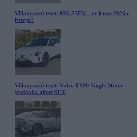
Villanyautó teszt: MG S5EV – ez lenne 2026 e-
Nirója?
Villanyautó teszt: Volvo ES90 Single Motor –
szedánba oltott SUV