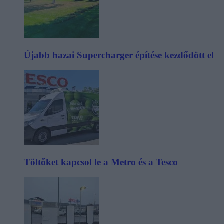
Újabb hazai Supercharger építése kezdődött el
Töltőket kapcsol le a Metro és a Tesco