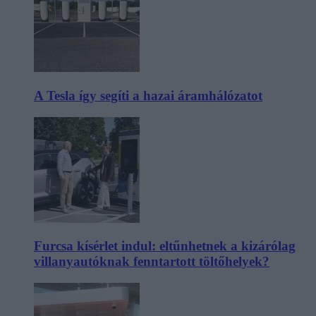
A Tesla így segíti a hazai áramhálózatot
Furcsa kísérlet indul: eltűnhetnek a kizárólag
villanyautóknak fenntartott töltőhelyek?