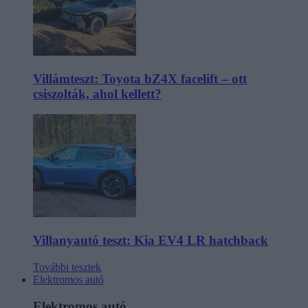
Villámteszt: Toyota bZ4X facelift – ott
csiszolták, ahol kellett?
Villanyautó teszt: Kia EV4 LR hatchback
További tesztek
Elektromos autó
Elektromos autó