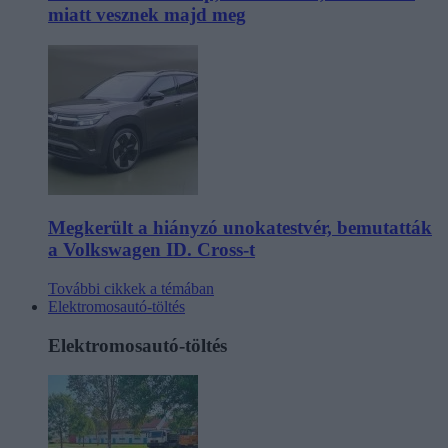
miatt vesznek majd meg
Megkerült a hiányzó unokatestvér, bemutatták
a Volkswagen ID. Cross-t
További cikkek a témában
Elektromosautó-töltés
Elektromosautó-töltés