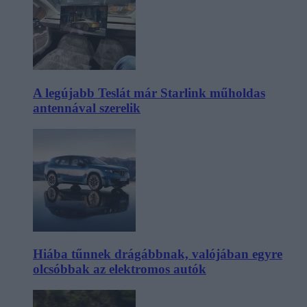
A legújabb Teslát már Starlink műholdas
antennával szerelik
Hiába tűnnek drágábbnak, valójában egyre
olcsóbbak az elektromos autók