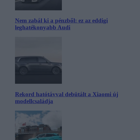
Nem zabál ki a pénzből: ez az eddigi
leghatékonyabb Audi
Rekord hatótávval debütált a Xiaomi új
modellcsaládja