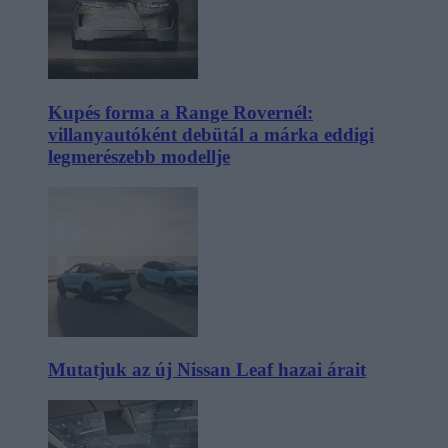
Kupés forma a Range Rovernél:
villanyautóként debütál a márka eddigi
legmerészebb modellje
Mutatjuk az új Nissan Leaf hazai árait