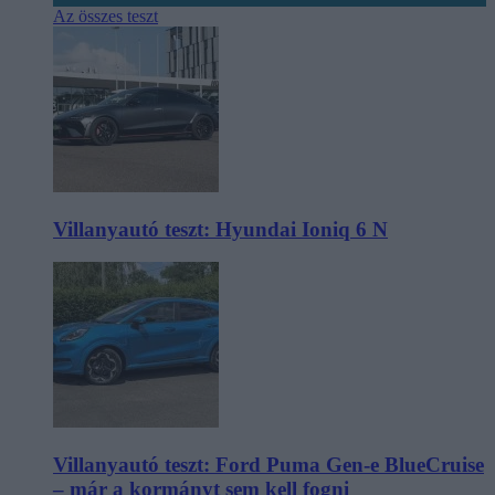
Az összes teszt
Villanyautó teszt: Hyundai Ioniq 6 N
Villanyautó teszt: Ford Puma Gen-e BlueCruise
– már a kormányt sem kell fogni