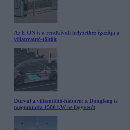
Az E.ON is a rendkívüli helyzethez igazítja a
villanyautó-töltőit
Durvul a villámtöltő-háború: a Dongfeng is
megmutatta 1500 kW-os fegyverét