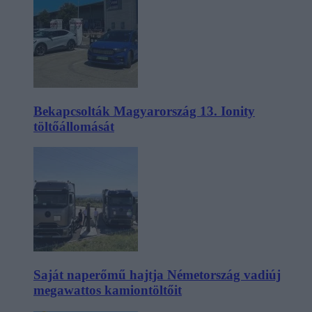
Bekapcsolták Magyarország 13. Ionity
töltőállomását
Saját naperőmű hajtja Németország vadiúj
megawattos kamiontöltőit