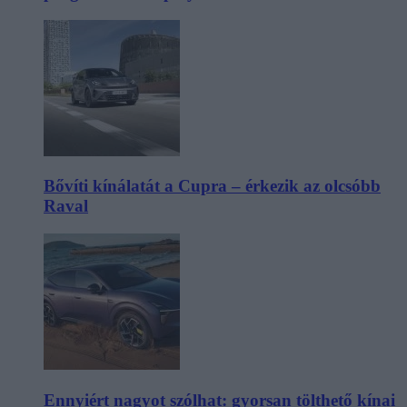
Bővíti kínálatát a Cupra – érkezik az olcsóbb
Raval
Ennyiért nagyot szólhat: gyorsan tölthető kínai