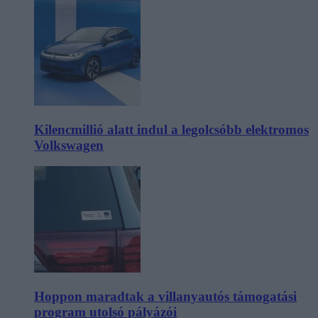
Kilencmillió alatt indul a legolcsóbb elektromos
Volkswagen
Hoppon maradtak a villanyautós támogatási
program utolsó pályázói