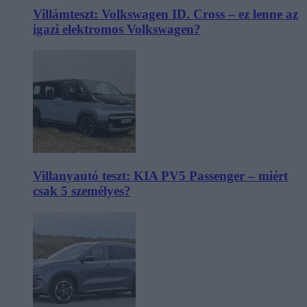
Villámteszt: Volkswagen ID. Cross – ez lenne az
igazi elektromos Volkswagen?
Villanyautó teszt: KIA PV5 Passenger – miért
csak 5 személyes?