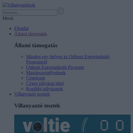
Menü
Főoldal
Állami támogatás
Állami támogatás
Minden egy helyen az Otthoni Energiatároló
Programról
Otthoni Energiatároló Program
Magánszemélyeknek
Cégeknek
Céges pályázat hírei
Korábbi pályázatok
Villanyautó tesztek
Villanyautó tesztek