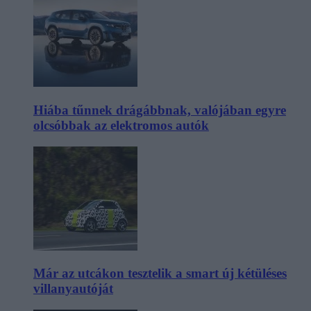
Hiába tűnnek drágábbnak, valójában egyre
olcsóbbak az elektromos autók
Már az utcákon tesztelik a smart új kétüléses
villanyautóját