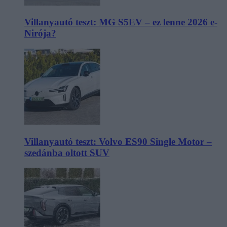
Villanyautó teszt: MG S5EV – ez lenne 2026 e-
Nirója?
Villanyautó teszt: Volvo ES90 Single Motor –
szedánba oltott SUV