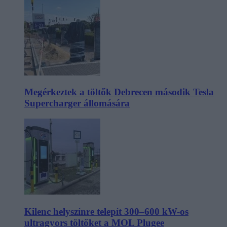
Megérkeztek a töltők Debrecen második Tesla
Supercharger állomására
Kilenc helyszínre telepít 300–600 kW-os
ultragyors töltőket a MOL Plugee