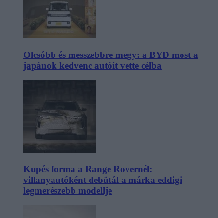
Olcsóbb és messzebbre megy: a BYD most a
japánok kedvenc autóit vette célba
Kupés forma a Range Rovernél:
villanyautóként debütál a márka eddigi
legmerészebb modellje