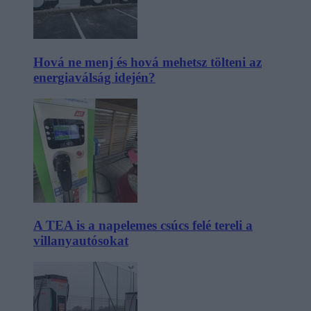
Hová ne menj és hová mehetsz tölteni az
energiaválság idején?
A TEA is a napelemes csúcs felé tereli a
villanyautósokat