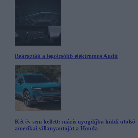
Beárazták a legolcsóbb elektromos Audit
Két év sem kellett: máris nyugdíjba küldi utolsó
amerikai villanyautóját a Honda