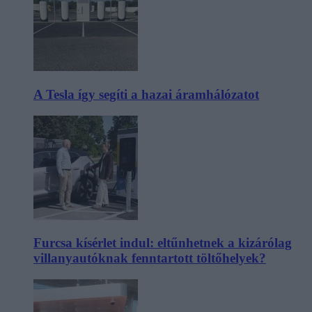
A Tesla így segíti a hazai áramhálózatot
Furcsa kísérlet indul: eltűnhetnek a kizárólag
villanyautóknak fenntartott töltőhelyek?