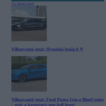
Az összes teszt
Villanyautó teszt: Hyundai Ioniq 6 N
Villanyautó teszt: Ford Puma Gen-e BlueCruise
– már a kormányt sem kell fogni