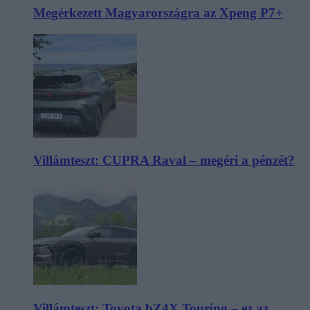
Megérkezett Magyarországra az Xpeng P7+
Villámteszt: CUPRA Raval – megéri a pénzét?
Villámteszt: Toyota bZ4X Touring – ez az,