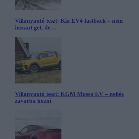
Villanyautó teszt: Kia EV4 fastback – nem
instant get, de…
Villanyautó teszt: KGM Musso EV – nehéz
zavarba hozni