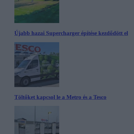
Újabb hazai Supercharger építése kezdődött el
Töltőket kapcsol le a Metro és a Tesco