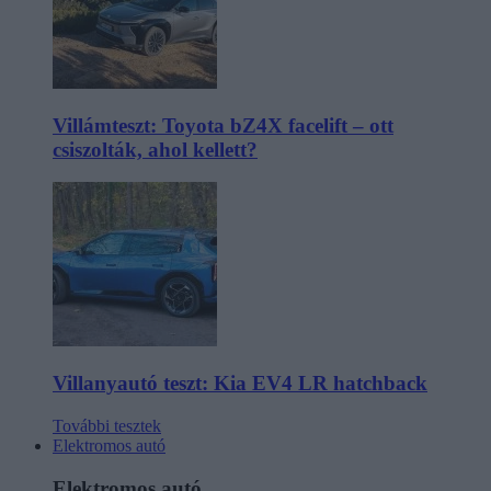
Villámteszt: Toyota bZ4X facelift – ott
csiszolták, ahol kellett?
Villanyautó teszt: Kia EV4 LR hatchback
További tesztek
Elektromos autó
Elektromos autó