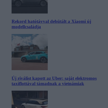
Rekord hatótávval debütált a Xiaomi új
modellcsaládja
Új riválist kapott az Uber: saját elektromos
taxiflottával támadnak a vietnámiak