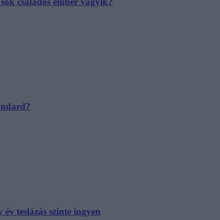
e sok családos ember vágyik?
tandard?
év teslázás szinte ingyen