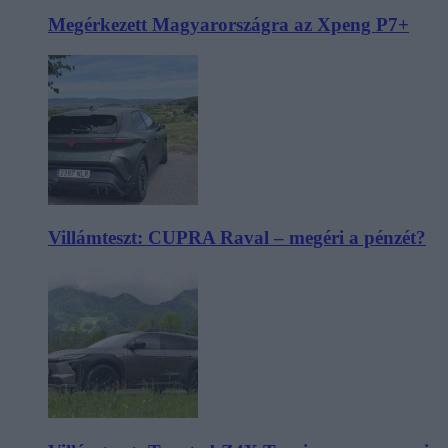
Megérkezett Magyarországra az Xpeng P7+
Villámteszt: CUPRA Raval – megéri a pénzét?