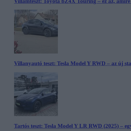
Villámteszt: Toyota bZ4X Touring – ez az, amir
Villanyautó teszt: Tesla Model Y RWD – az új s
Tartós teszt: Tesla Model Y LR RWD (2025) – egy 