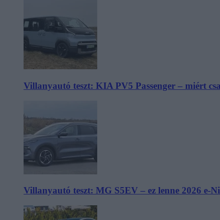
Villanyautó teszt: KIA PV5 Passenger – miért cs
Villanyautó teszt: MG S5EV – ez lenne 2026 e-N