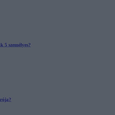
ak 5 személyes?
irója?