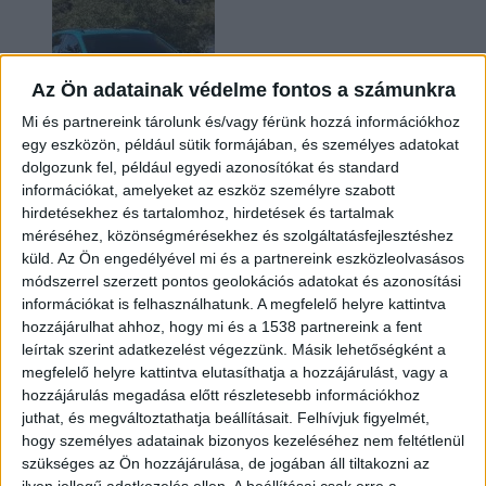
Az Ön adatainak védelme fontos a számunkra
Mi és partnereink tárolunk és/vagy férünk hozzá információkhoz
egy eszközön, például sütik formájában, és személyes adatokat
dolgozunk fel, például egyedi azonosítókat és standard
információkat, amelyeket az eszköz személyre szabott
Két év sem kellett: máris nyugdíjba küldi utolsó
hirdetésekhez és tartalomhoz, hirdetések és tartalmak
amerikai villanyautóját a Honda
méréséhez, közönségmérésekhez és szolgáltatásfejlesztéshez
küld.
Az Ön engedélyével mi és a partnereink eszközleolvasásos
módszerrel szerzett pontos geolokációs adatokat és azonosítási
információkat is felhasználhatunk. A megfelelő helyre kattintva
hozzájárulhat ahhoz, hogy mi és a 1538 partnereink a fent
leírtak szerint adatkezelést végezzünk. Másik lehetőségként a
megfelelő helyre kattintva elutasíthatja a hozzájárulást, vagy a
hozzájárulás megadása előtt részletesebb információkhoz
juthat, és megváltoztathatja beállításait.
Felhívjuk figyelmét,
hogy személyes adatainak bizonyos kezeléséhez nem feltétlenül
Kilencmillió alatt indul a legolcsóbb elektromos
szükséges az Ön hozzájárulása, de jogában áll tiltakozni az
Volkswagen
ilyen jellegű adatkezelés ellen. A beállításai csak erre a