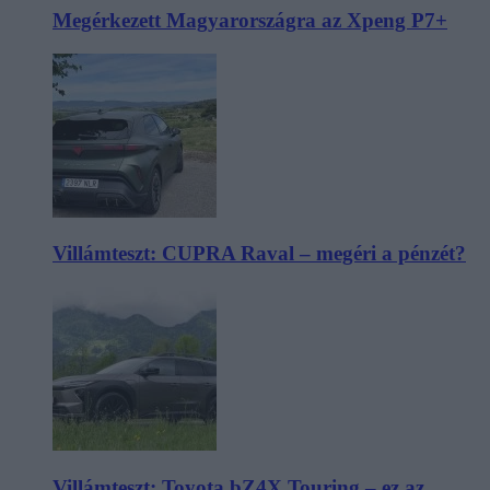
Megérkezett Magyarországra az Xpeng P7+
Villámteszt: CUPRA Raval – megéri a pénzét?
Villámteszt: Toyota bZ4X Touring – ez az,