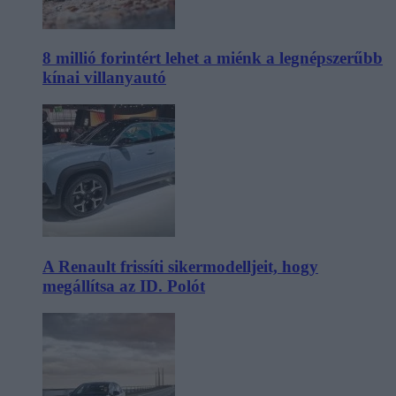
8 millió forintért lehet a miénk a legnépszerűbb
kínai villanyautó
A Renault frissíti sikermodelljeit, hogy
megállítsa az ID. Polót