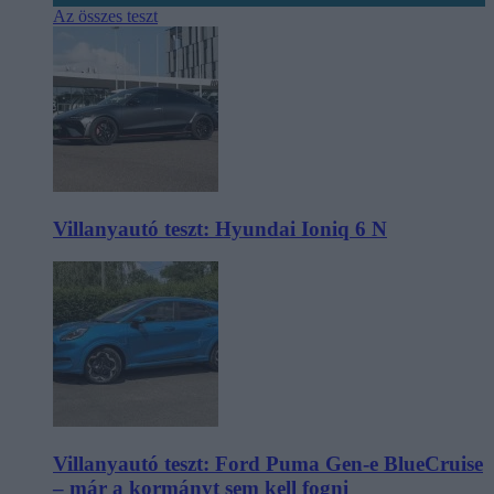
Az összes teszt
Villanyautó teszt: Hyundai Ioniq 6 N
Villanyautó teszt: Ford Puma Gen-e BlueCruise
– már a kormányt sem kell fogni