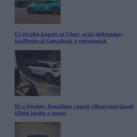
Új riválist kapott az Uber: saját elektromos
taxiflottával támadnak a vietnámiak
Itt a frissítés, brutálisat vágott villanyautójának
töltési idején a smart