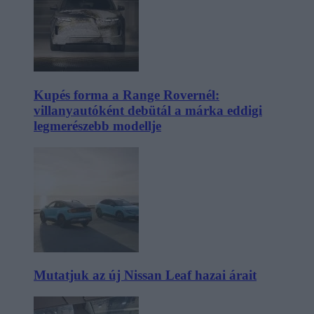
Kupés forma a Range Rovernél:
villanyautóként debütál a márka eddigi
legmerészebb modellje
Mutatjuk az új Nissan Leaf hazai árait