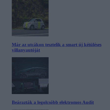
Már az utcákon tesztelik a smart új kétüléses
villanyautóját
Beárazták a legolcsóbb elektromos Audit