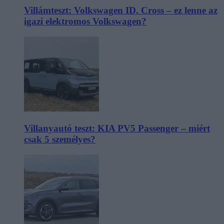
Villámteszt: Volkswagen ID. Cross – ez lenne az
igazi elektromos Volkswagen?
Villanyautó teszt: KIA PV5 Passenger – miért
csak 5 személyes?