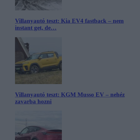
Villanyautó teszt: Kia EV4 fastback – nem
instant get, de…
Villanyautó teszt: KGM Musso EV – nehéz
zavarba hozni