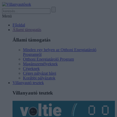
Menü
Főoldal
Állami támogatás
Állami támogatás
Minden egy helyen az Otthoni Energiatároló
Programról
Otthoni Energiatároló Program
Magánszemélyeknek
Cégeknek
Céges pályázat hírei
Korábbi pályázatok
Villanyautó tesztek
Villanyautó tesztek