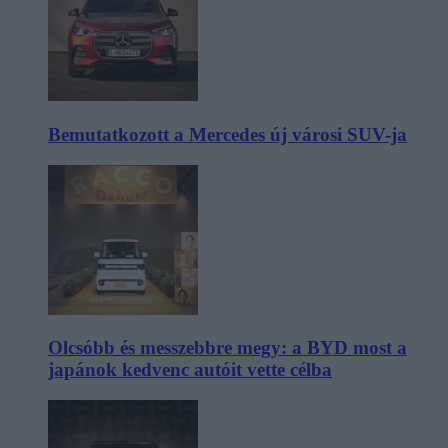
Bemutatkozott a Mercedes új városi SUV-ja
Olcsóbb és messzebbre megy: a BYD most a
japánok kedvenc autóit vette célba