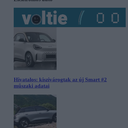
Hivatalos: kiszivárogtak az új Smart #2
műszaki adatai