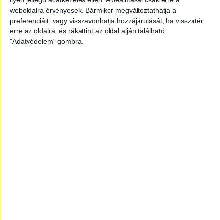
weboldalra érvényesek. Bármikor megváltoztathatja a
preferenciáit, vagy visszavonhatja hozzájárulását, ha visszatér
erre az oldalra, és rákattint az oldal alján található
"Adatvédelem" gombra.
Hoppon maradtak a villanyautós támogatási
program utolsó pályázói
Bővíti kínálatát a Cupra – érkezik az olcsóbb