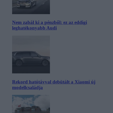
Nem zabál ki a pénzből: ez az eddigi
leghatékonyabb Audi
Rekord hatótávval debütált a Xiaomi új
modellcsaládja