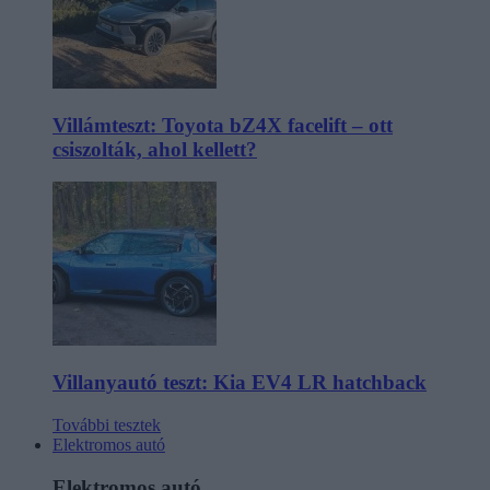
Villámteszt: Toyota bZ4X facelift – ott
csiszolták, ahol kellett?
Villanyautó teszt: Kia EV4 LR hatchback
További tesztek
Elektromos autó
Elektromos autó