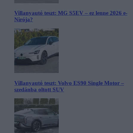
Villanyautó teszt: MG S5EV – ez lenne 2026 e-
Nirója?
Villanyautó teszt: Volvo ES90 Single Motor –
szedánba oltott SUV