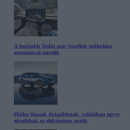
A legújabb Teslát már Starlink műholdas
antennával szerelik
Hiába tűnnek drágábbnak, valójában egyre
olcsóbbak az elektromos autók