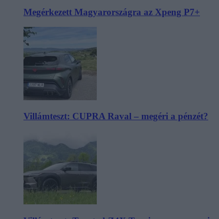
Megérkezett Magyarországra az Xpeng P7+
Villámteszt: CUPRA Raval – megéri a pénzét?