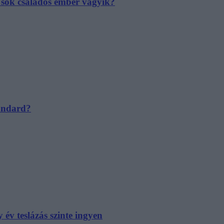
e sok családos ember vágyik?
tandard?
év teslázás szinte ingyen