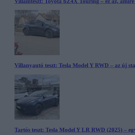
Villámteszt: Toyota bZ4X Touring – ez az, amir
Villanyautó teszt: Tesla Model Y RWD – az új s
Tartós teszt: Tesla Model Y LR RWD (2025) – egy 