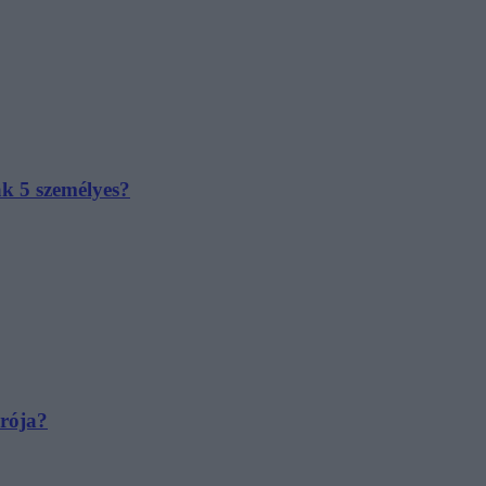
ak 5 személyes?
irója?