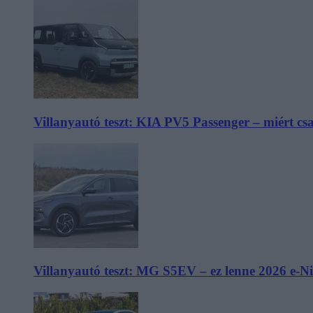
Villanyautó teszt: KIA PV5 Passenger – miért cs
Villanyautó teszt: MG S5EV – ez lenne 2026 e-N