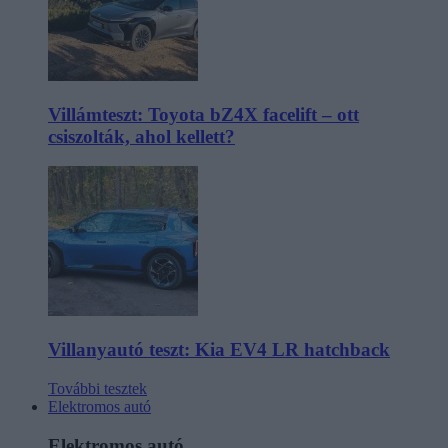
Villámteszt: Toyota bZ4X facelift – ott
csiszolták, ahol kellett?
Villanyautó teszt: Kia EV4 LR hatchback
További tesztek
Elektromos autó
Elektromos autó