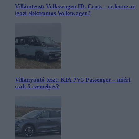
Villámteszt: Volkswagen ID. Cross – ez lenne az
igazi elektromos Volkswagen?
Villanyautó teszt: KIA PV5 Passenger – miért
csak 5 személyes?