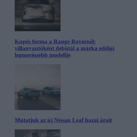
Kupés forma a Range Rovernél:
villanyautóként debütál a márka eddigi
legmerészebb modellje
Mutatjuk az új Nissan Leaf hazai árait