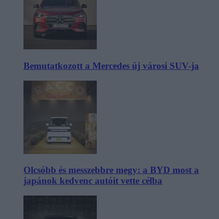
Bemutatkozott a Mercedes új városi SUV-ja
Olcsóbb és messzebbre megy: a BYD most a
japánok kedvenc autóit vette célba