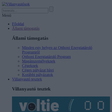
Menü
Főoldal
Állami támogatás
Állami támogatás
Minden egy helyen az Otthoni Energiatároló
Programról
Otthoni Energiatároló Program
Magánszemélyeknek
Cégeknek
Céges pályázat hírei
Korábbi pályázatok
Villanyautó tesztek
Villanyautó tesztek