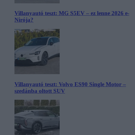
Villanyautó teszt: MG S5EV – ez lenne 2026 e-
Nirója?
Villanyautó teszt: Volvo ES90 Single Motor –
szedánba oltott SUV