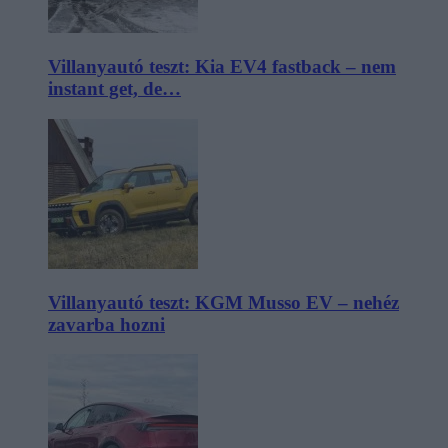
Villanyautó teszt: Kia EV4 fastback – nem
instant get, de…
Villanyautó teszt: KGM Musso EV – nehéz
zavarba hozni