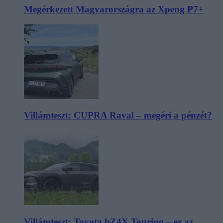
Megérkezett Magyarországra az Xpeng P7+
Villámteszt: CUPRA Raval – megéri a pénzét?
Villámteszt: Toyota bZ4X Touring – ez az,