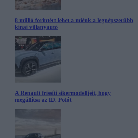
8 millió forintért lehet a miénk a legnépszerűbb
kínai villanyautó
A Renault frissíti sikermodelljeit, hogy
megállítsa az ID. Polót