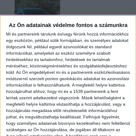
Az Ön adatainak védelme fontos a számunkra
Mi és partnereink tárolunk és/vagy férünk hozzá információkhoz
egy eszközön, például sütik formájában, és személyes adatokat
dolgozunk fel, például egyedi azonosítókat és standard
információkat, amelyeket az eszköz személyre szabott
Két év sem kellett: máris nyugdíjba küldi utolsó
hirdetésekhez és tartalomhoz, hirdetések és tartalmak
amerikai villanyautóját a Honda
méréséhez, közönségmérésekhez és szolgáltatásfejlesztéshez
küld.
Az Ön engedélyével mi és a partnereink eszközleolvasásos
módszerrel szerzett pontos geolokációs adatokat és azonosítási
információkat is felhasználhatunk. A megfelelő helyre kattintva
hozzájárulhat ahhoz, hogy mi és a 1538 partnereink a fent
leírtak szerint adatkezelést végezzünk. Másik lehetőségként a
megfelelő helyre kattintva elutasíthatja a hozzájárulást, vagy a
hozzájárulás megadása előtt részletesebb információkhoz
juthat, és megváltoztathatja beállításait.
Felhívjuk figyelmét,
hogy személyes adatainak bizonyos kezeléséhez nem feltétlenül
Kilencmillió alatt indul a legolcsóbb elektromos
szükséges az Ön hozzájárulása, de jogában áll tiltakozni az
Volkswagen
ilyen jellegű adatkezelés ellen. A beállításai csak erre a