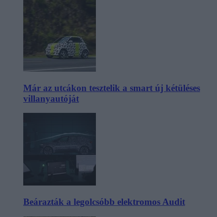
Már az utcákon tesztelik a smart új kétüléses
villanyautóját
Beárazták a legolcsóbb elektromos Audit