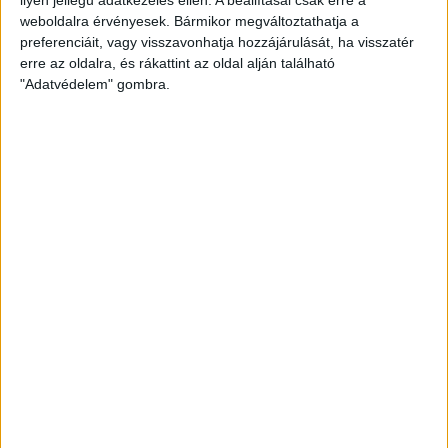
weboldalra érvényesek. Bármikor megváltoztathatja a
preferenciáit, vagy visszavonhatja hozzájárulását, ha visszatér
erre az oldalra, és rákattint az oldal alján található
"Adatvédelem" gombra.
Hoppon maradtak a villanyautós támogatási
program utolsó pályázói
Bővíti kínálatát a Cupra – érkezik az olcsóbb