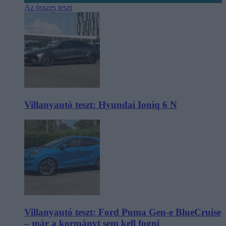
Az összes teszt
Villanyautó teszt: Hyundai Ioniq 6 N
Villanyautó teszt: Ford Puma Gen-e BlueCruise
– már a kormányt sem kell fogni