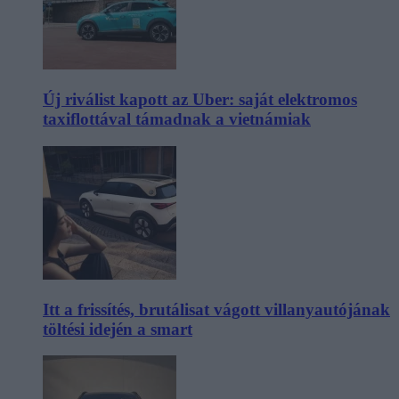
Új riválist kapott az Uber: saját elektromos
taxiflottával támadnak a vietnámiak
Itt a frissítés, brutálisat vágott villanyautójának
töltési idején a smart