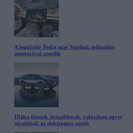
A legújabb Teslát már Starlink műholdas
antennával szerelik
Hiába tűnnek drágábbnak, valójában egyre
olcsóbbak az elektromos autók