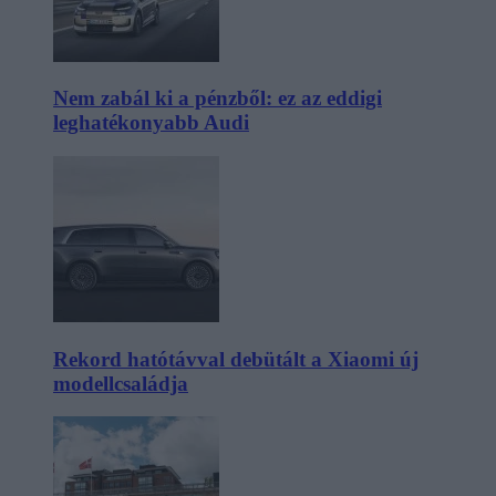
Nem zabál ki a pénzből: ez az eddigi
leghatékonyabb Audi
Rekord hatótávval debütált a Xiaomi új
modellcsaládja