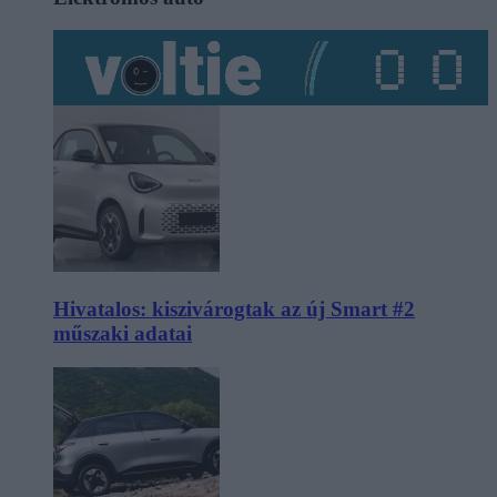
Hivatalos: kiszivárogtak az új Smart #2
műszaki adatai