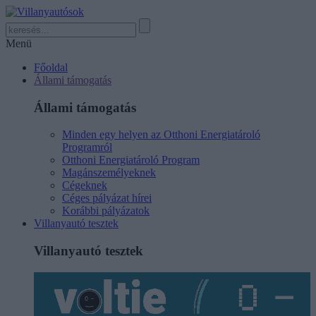
Menü
Főoldal
Állami támogatás
Állami támogatás
Minden egy helyen az Otthoni Energiatároló
Programról
Otthoni Energiatároló Program
Magánszemélyeknek
Cégeknek
Céges pályázat hírei
Korábbi pályázatok
Villanyautó tesztek
Villanyautó tesztek