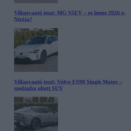
Villanyautó teszt: MG S5EV – ez lenne 2026 e-
Nirója?
Villanyautó teszt: Volvo ES90 Single Motor –
szedánba oltott SUV