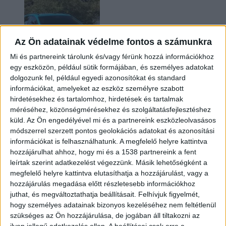
Az Ön adatainak védelme fontos a számunkra
Mi és partnereink tárolunk és/vagy férünk hozzá információkhoz
egy eszközön, például sütik formájában, és személyes adatokat
dolgozunk fel, például egyedi azonosítókat és standard
információkat, amelyeket az eszköz személyre szabott
Két év sem kellett: máris nyugdíjba küldi utolsó
hirdetésekhez és tartalomhoz, hirdetések és tartalmak
amerikai villanyautóját a Honda
méréséhez, közönségmérésekhez és szolgáltatásfejlesztéshez
küld.
Az Ön engedélyével mi és a partnereink eszközleolvasásos
módszerrel szerzett pontos geolokációs adatokat és azonosítási
információkat is felhasználhatunk. A megfelelő helyre kattintva
hozzájárulhat ahhoz, hogy mi és a 1538 partnereink a fent
leírtak szerint adatkezelést végezzünk. Másik lehetőségként a
megfelelő helyre kattintva elutasíthatja a hozzájárulást, vagy a
hozzájárulás megadása előtt részletesebb információkhoz
juthat, és megváltoztathatja beállításait.
Felhívjuk figyelmét,
hogy személyes adatainak bizonyos kezeléséhez nem feltétlenül
Kilencmillió alatt indul a legolcsóbb elektromos
szükséges az Ön hozzájárulása, de jogában áll tiltakozni az
Volkswagen
ilyen jellegű adatkezelés ellen. A beállításai csak erre a