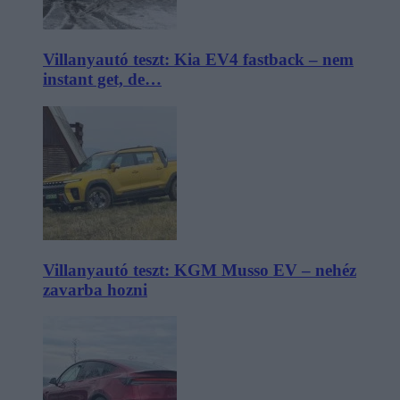
Villanyautó teszt: Kia EV4 fastback – nem
instant get, de…
Villanyautó teszt: KGM Musso EV – nehéz
zavarba hozni