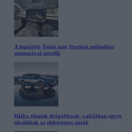
A legújabb Teslát már Starlink műholdas
antennával szerelik
Hiába tűnnek drágábbnak, valójában egyre
olcsóbbak az elektromos autók