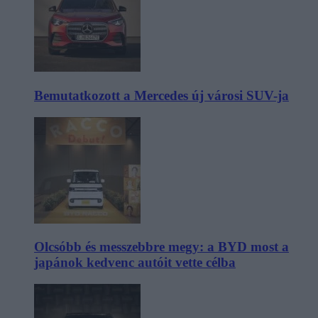
Bemutatkozott a Mercedes új városi SUV-ja
Olcsóbb és messzebbre megy: a BYD most a
japánok kedvenc autóit vette célba