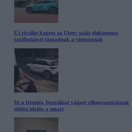
Új riválist kapott az Uber: saját elektromos
taxiflottával támadnak a vietnámiak
Itt a frissítés, brutálisat vágott villanyautójának
töltési idején a smart