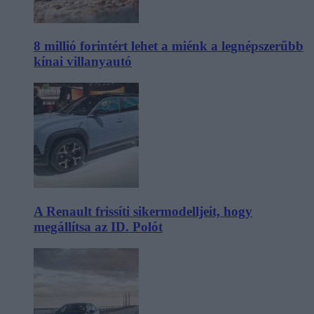
8 millió forintért lehet a miénk a legnépszerűbb
kínai villanyautó
A Renault frissíti sikermodelljeit, hogy
megállítsa az ID. Polót