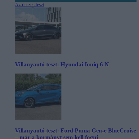
Az összes teszt
Villanyautó teszt: Hyundai Ioniq 6 N
Villanyautó teszt: Ford Puma Gen-e BlueCruise
– már a kormányt sem kell fogni