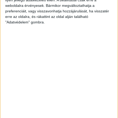
weboldalra érvényesek. Bármikor megváltoztathatja a
preferenciáit, vagy visszavonhatja hozzájárulását, ha visszatér
erre az oldalra, és rákattint az oldal alján található
"Adatvédelem" gombra.
Hoppon maradtak a villanyautós támogatási
program utolsó pályázói
Bővíti kínálatát a Cupra – érkezik az olcsóbb