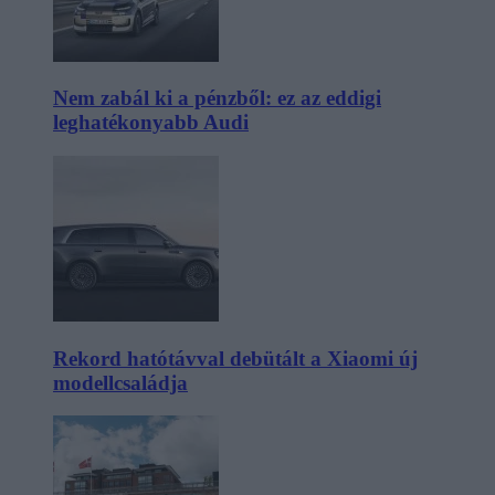
Nem zabál ki a pénzből: ez az eddigi
leghatékonyabb Audi
Rekord hatótávval debütált a Xiaomi új
modellcsaládja