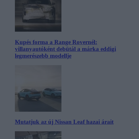
Kupés forma a Range Rovernél:
villanyautóként debütál a márka eddigi
legmerészebb modellje
Mutatjuk az új Nissan Leaf hazai árait