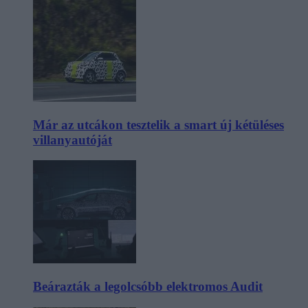
Már az utcákon tesztelik a smart új kétüléses
villanyautóját
Beárazták a legolcsóbb elektromos Audit