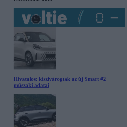
Hivatalos: kiszivárogtak az új Smart #2
műszaki adatai