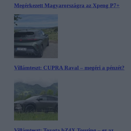
Megérkezett Magyarországra az Xpeng P7+
Villámteszt: CUPRA Raval – megéri a pénzét?
Villámteszt: Toyota bZ4X Touring – ez az,