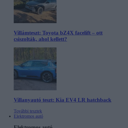
Villámteszt: Toyota bZ4X facelift – ott
csiszolták, ahol kellett?
Villanyautó teszt: Kia EV4 LR hatchback
További tesztek
Elektromos autó
Elektromos autó