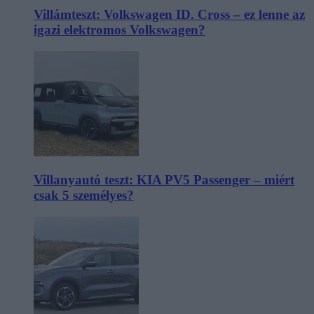
Villámteszt: Volkswagen ID. Cross – ez lenne az
igazi elektromos Volkswagen?
Villanyautó teszt: KIA PV5 Passenger – miért
csak 5 személyes?