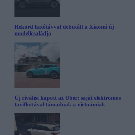
Rekord hatótávval debütált a Xiaomi új
modellcsaládja
Új riválist kapott az Uber: saját elektromos
taxiflottával támadnak a vietnámiak