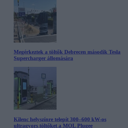
Megérkeztek a töltők Debrecen második Tesla
Supercharger állomására
Kilenc helyszínre telepít 300–600 kW-os
ultragyors töltőket a MOL Plugee