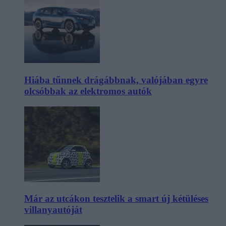
Hiába tűnnek drágábbnak, valójában egyre
olcsóbbak az elektromos autók
Már az utcákon tesztelik a smart új kétüléses
villanyautóját