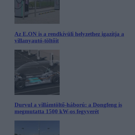
Az E.ON is a rendkívüli helyzethez igazítja a
villanyautó-töltőit
Durvul a villámtöltő-háború: a Dongfeng is
megmutatta 1500 kW-os fegyverét