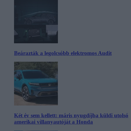
Beárazták a legolcsóbb elektromos Audit
Két év sem kellett: máris nyugdíjba küldi utolsó
amerikai villanyautóját a Honda