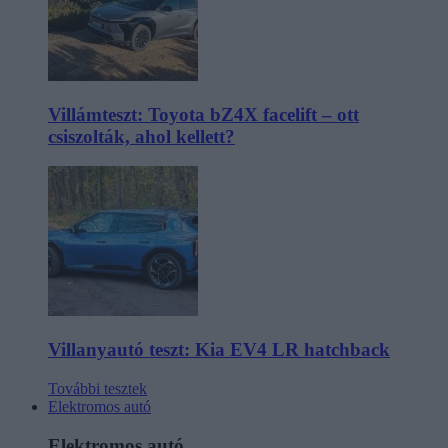
Villámteszt: Toyota bZ4X facelift – ott
csiszolták, ahol kellett?
Villanyautó teszt: Kia EV4 LR hatchback
További tesztek
Elektromos autó
Elektromos autó