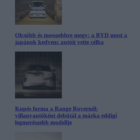
Olcsóbb és messzebbre megy: a BYD most a
japánok kedvenc autóit vette célba
Kupés forma a Range Rovernél:
villanyautóként debütál a márka eddigi
legmerészebb modellje