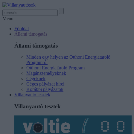
Menü
Főoldal
Állami támogatás
Állami támogatás
Minden egy helyen az Otthoni Energiatároló
Programról
Otthoni Energiatároló Program
Magánszemélyeknek
Cégeknek
Céges pályázat hírei
Korábbi pályázatok
Villanyautó tesztek
Villanyautó tesztek