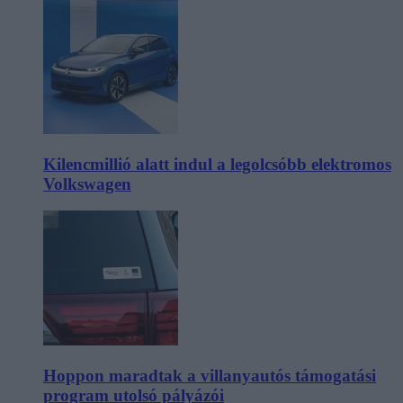
Kilencmillió alatt indul a legolcsóbb elektromos
Volkswagen
Hoppon maradtak a villanyautós támogatási
program utolsó pályázói