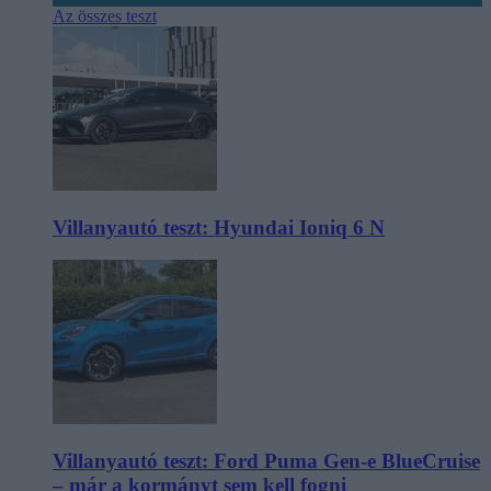
Az összes teszt
Villanyautó teszt: Hyundai Ioniq 6 N
Villanyautó teszt: Ford Puma Gen-e BlueCruise
– már a kormányt sem kell fogni