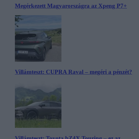
Megérkezett Magyarországra az Xpeng P7+
Villámteszt: CUPRA Raval – megéri a pénzét?
Villámteszt: Toyota bZ4X Touring – ez az,