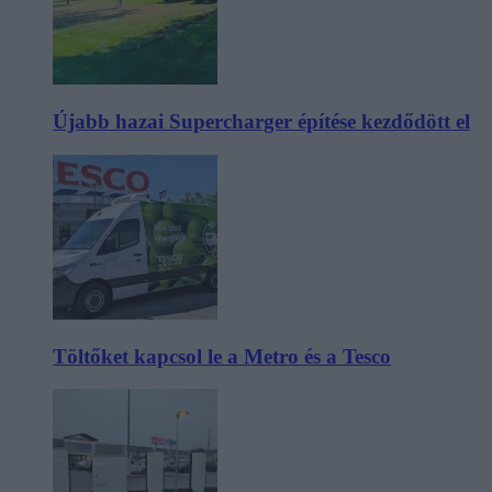
Újabb hazai Supercharger építése kezdődött el
Töltőket kapcsol le a Metro és a Tesco