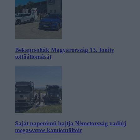
Bekapcsolták Magyarország 13. Ionity
töltőállomását
Saját naperőmű hajtja Németország vadiúj
megawattos kamiontöltőit