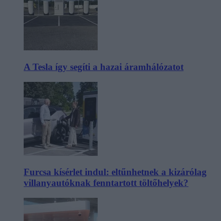
A Tesla így segíti a hazai áramhálózatot
Furcsa kísérlet indul: eltűnhetnek a kizárólag
villanyautóknak fenntartott töltőhelyek?