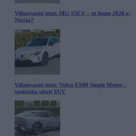
Villanyautó teszt: MG S5EV – ez lenne 2026 e-
Nirója?
Villanyautó teszt: Volvo ES90 Single Motor –
szedánba oltott SUV