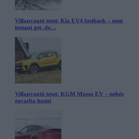
Villanyautó teszt: Kia EV4 fastback – nem
instant get, de…
Villanyautó teszt: KGM Musso EV – nehéz
zavarba hozni