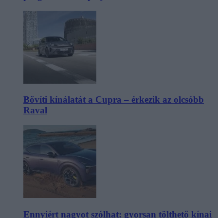
Bővíti kínálatát a Cupra – érkezik az olcsóbb
Raval
Ennyiért nagyot szólhat: gyorsan tölthető kínai