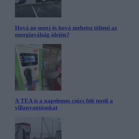
Hová ne menj és hová mehetsz tölteni az
energiaválság idején?
A TEA is a napelemes csúcs felé tereli a
villanyautósokat