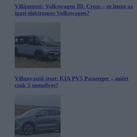
Villámteszt: Volkswagen ID. Cross – ez lenne az
igazi elektromos Volkswagen?
Villanyautó teszt: KIA PV5 Passenger – miért
csak 5 személyes?