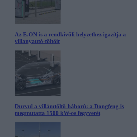
Az E.ON is a rendkívüli helyzethez igazítja a
villanyautó-töltőit
Durvul a villámtöltő-háború: a Dongfeng is
megmutatta 1500 kW-os fegyverét