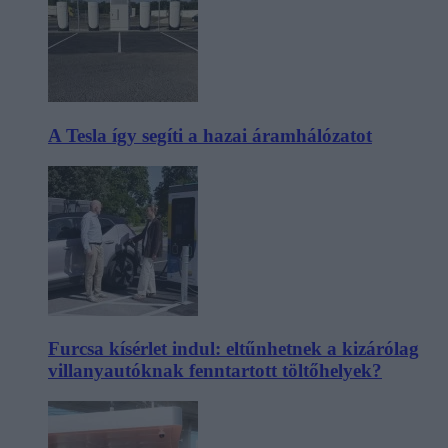
A Tesla így segíti a hazai áramhálózatot
Furcsa kísérlet indul: eltűnhetnek a kizárólag
villanyautóknak fenntartott töltőhelyek?