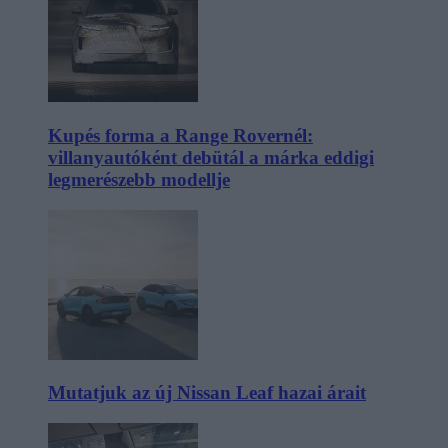
Kupés forma a Range Rovernél:
villanyautóként debütál a márka eddigi
legmerészebb modellje
Mutatjuk az új Nissan Leaf hazai árait