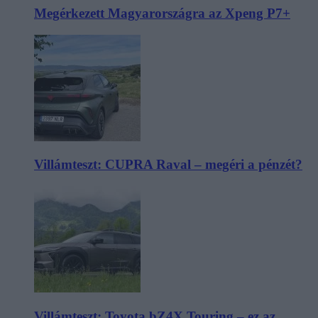
Megérkezett Magyarországra az Xpeng P7+
Villámteszt: CUPRA Raval – megéri a pénzét?
Villámteszt: Toyota bZ4X Touring – ez az,