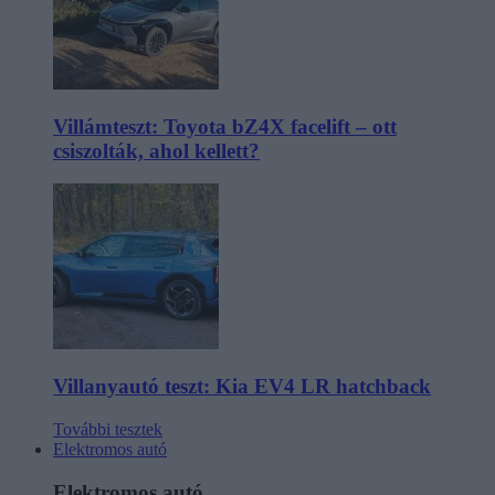
Villámteszt: Toyota bZ4X facelift – ott
csiszolták, ahol kellett?
Villanyautó teszt: Kia EV4 LR hatchback
További tesztek
Elektromos autó
Elektromos autó