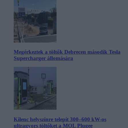
Megérkeztek a töltők Debrecen második Tesla
Supercharger állomására
Kilenc helyszínre telepít 300–600 kW-os
ultragyors töltőket a MOL Plugee