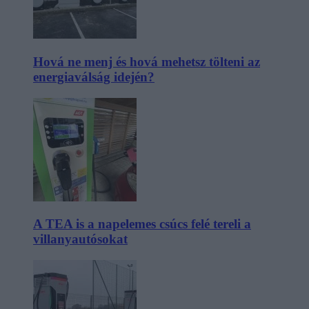
Hová ne menj és hová mehetsz tölteni az
energiaválság idején?
A TEA is a napelemes csúcs felé tereli a
villanyautósokat