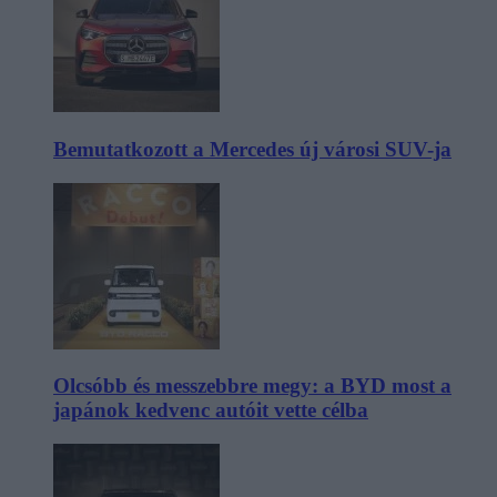
Bemutatkozott a Mercedes új városi SUV-ja
Olcsóbb és messzebbre megy: a BYD most a
japánok kedvenc autóit vette célba