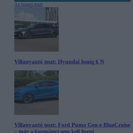
Az összes teszt
Villanyautó teszt: Hyundai Ioniq 6 N
Villanyautó teszt: Ford Puma Gen-e BlueCruise
– már a kormányt sem kell fogni