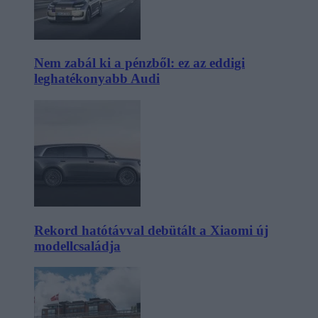
Nem zabál ki a pénzből: ez az eddigi
leghatékonyabb Audi
Rekord hatótávval debütált a Xiaomi új
modellcsaládja