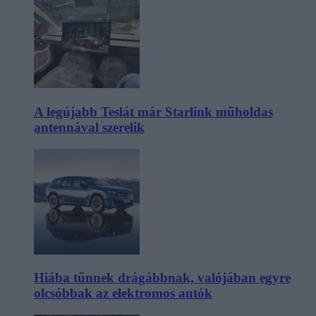
A legújabb Teslát már Starlink műholdas
antennával szerelik
Hiába tűnnek drágábbnak, valójában egyre
olcsóbbak az elektromos autók