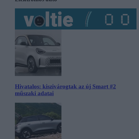
Hivatalos: kiszivárogtak az új Smart #2
műszaki adatai