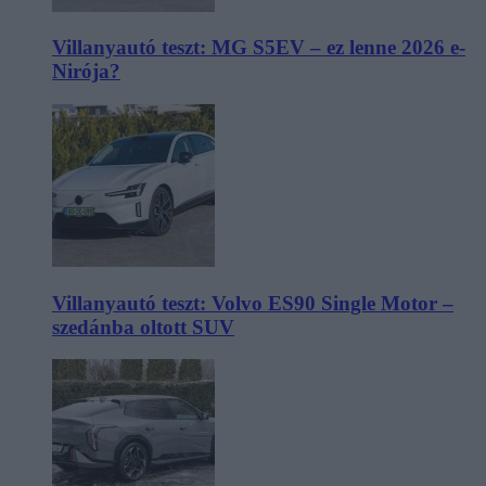
Villanyautó teszt: MG S5EV – ez lenne 2026 e-
Nirója?
Villanyautó teszt: Volvo ES90 Single Motor –
szedánba oltott SUV