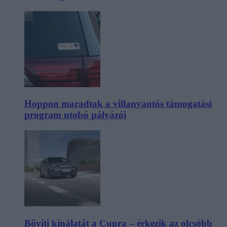
Hoppon maradtak a villanyautós támogatási
program utolsó pályázói
Bővíti kínálatát a Cupra – érkezik az olcsóbb