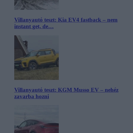
Villanyautó teszt: Kia EV4 fastback – nem
instant get, de…
Villanyautó teszt: KGM Musso EV – nehéz
zavarba hozni