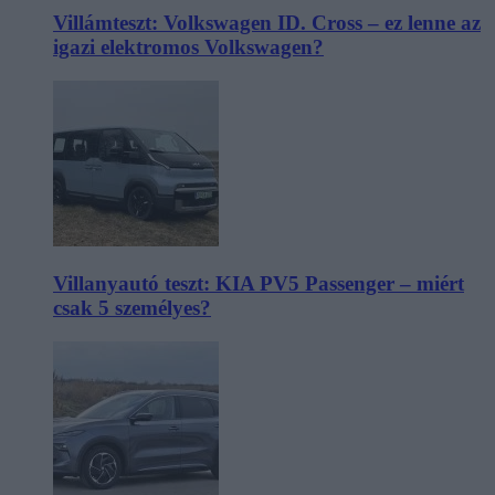
Villámteszt: Volkswagen ID. Cross – ez lenne az
igazi elektromos Volkswagen?
Villanyautó teszt: KIA PV5 Passenger – miért
csak 5 személyes?