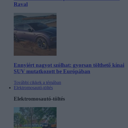
Raval
Ennyiért nagyot szólhat: gyorsan tölthető kínai
SUV mutatkozott be Európában
További cikkek a témában
Elektromosautó-töltés
Elektromosautó-töltés