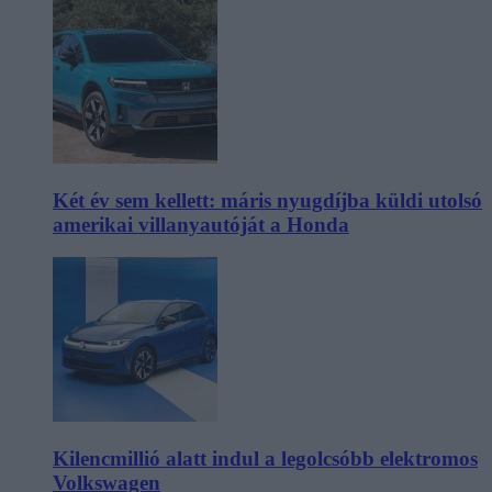
Két év sem kellett: máris nyugdíjba küldi utolsó
amerikai villanyautóját a Honda
Kilencmillió alatt indul a legolcsóbb elektromos
Volkswagen