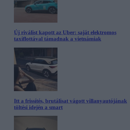
Új riválist kapott az Uber: saját elektromos
taxiflottával támadnak a vietnámiak
Itt a frissítés, brutálisat vágott villanyautójának
töltési idején a smart