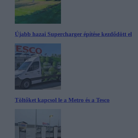
Újabb hazai Supercharger építése kezdődött el
Töltőket kapcsol le a Metro és a Tesco