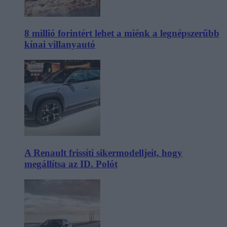
8 millió forintért lehet a miénk a legnépszerűbb
kínai villanyautó
A Renault frissíti sikermodelljeit, hogy
megállítsa az ID. Polót