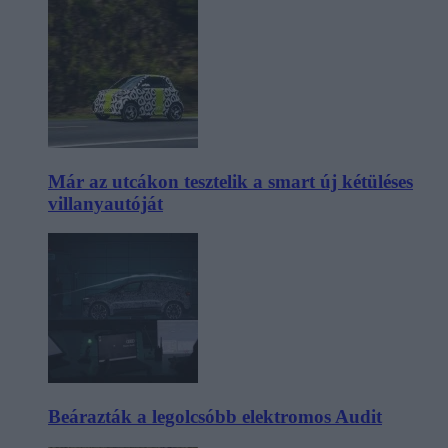
Már az utcákon tesztelik a smart új kétüléses
villanyautóját
Beárazták a legolcsóbb elektromos Audit