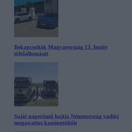
Bekapcsolták Magyarország 13. Ionity
töltőállomását
Saját naperőmű hajtja Németország vadiúj
megawattos kamiontöltőit