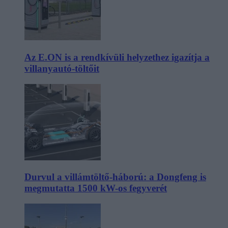
Az E.ON is a rendkívüli helyzethez igazítja a
villanyautó-töltőit
Durvul a villámtöltő-háború: a Dongfeng is
megmutatta 1500 kW-os fegyverét