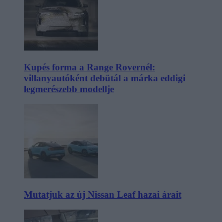
Kupés forma a Range Rovernél:
villanyautóként debütál a márka eddigi
legmerészebb modellje
Mutatjuk az új Nissan Leaf hazai árait