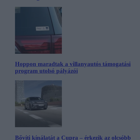
Hoppon maradtak a villanyautós támogatási
program utolsó pályázói
Bővíti kínálatát a Cupra – érkezik az olcsóbb