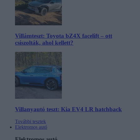
Villámteszt: Toyota bZ4X facelift – ott
csiszolták, ahol kellett?
Villanyautó teszt: Kia EV4 LR hatchback
További tesztek
Elektromos autó
Elektromos autó