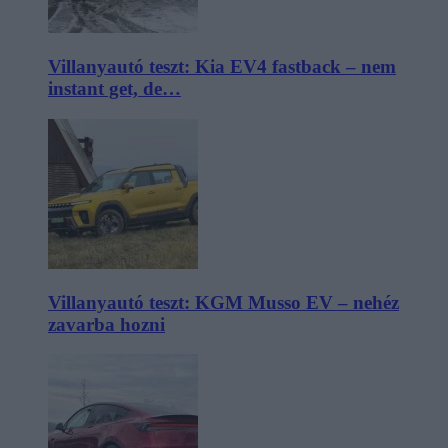
Villanyautó teszt: Kia EV4 fastback – nem
instant get, de…
Villanyautó teszt: KGM Musso EV – nehéz
zavarba hozni