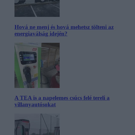
Hová ne menj és hová mehetsz tölteni az
energiaválság idején?
A TEA is a napelemes csúcs felé tereli a
villanyautósokat