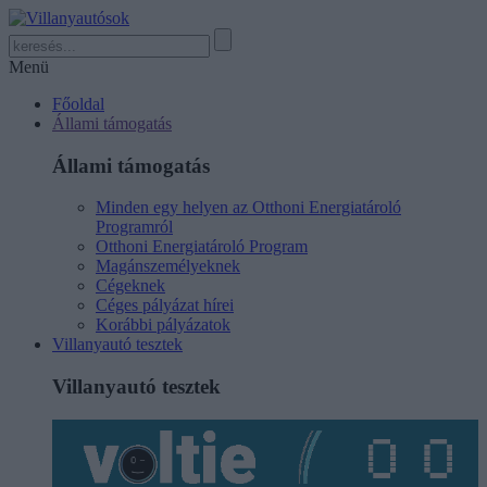
Menü
Főoldal
Állami támogatás
Állami támogatás
Minden egy helyen az Otthoni Energiatároló
Programról
Otthoni Energiatároló Program
Magánszemélyeknek
Cégeknek
Céges pályázat hírei
Korábbi pályázatok
Villanyautó tesztek
Villanyautó tesztek