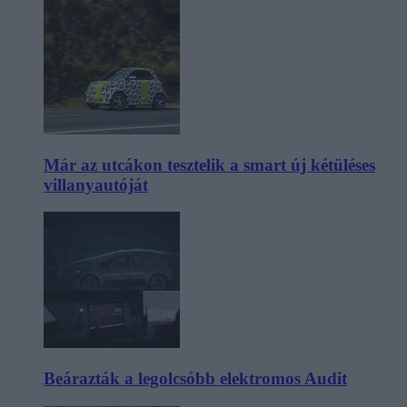
Már az utcákon tesztelik a smart új kétüléses
villanyautóját
Beárazták a legolcsóbb elektromos Audit