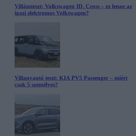
Villámteszt: Volkswagen ID. Cross – ez lenne az
igazi elektromos Volkswagen?
Villanyautó teszt: KIA PV5 Passenger – miért
csak 5 személyes?