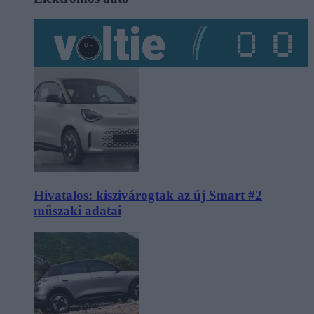
Hivatalos: kiszivárogtak az új Smart #2
műszaki adatai