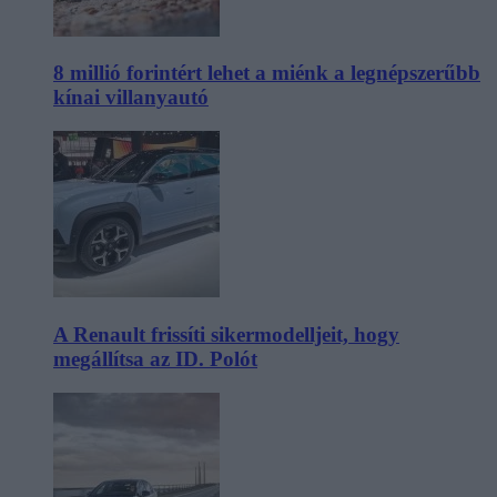
8 millió forintért lehet a miénk a legnépszerűbb
kínai villanyautó
A Renault frissíti sikermodelljeit, hogy
megállítsa az ID. Polót