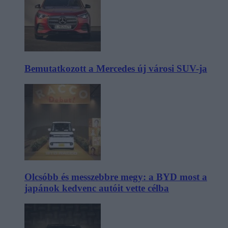
Bemutatkozott a Mercedes új városi SUV-ja
Olcsóbb és messzebbre megy: a BYD most a
japánok kedvenc autóit vette célba