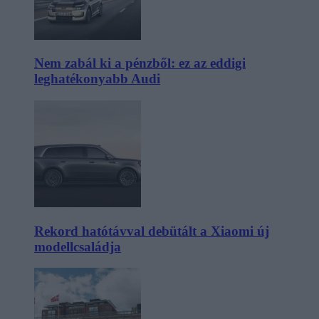
Nem zabál ki a pénzből: ez az eddigi
leghatékonyabb Audi
Rekord hatótávval debütált a Xiaomi új
modellcsaládja