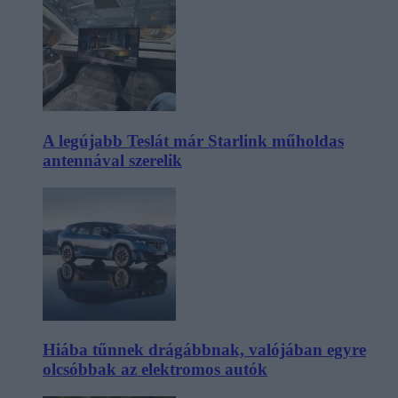
A legújabb Teslát már Starlink műholdas
antennával szerelik
Hiába tűnnek drágábbnak, valójában egyre
olcsóbbak az elektromos autók