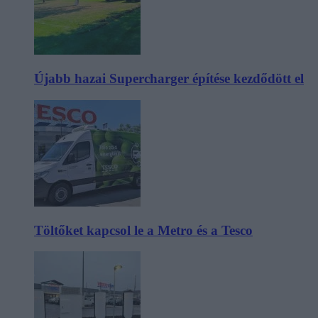
Újabb hazai Supercharger építése kezdődött el
Töltőket kapcsol le a Metro és a Tesco