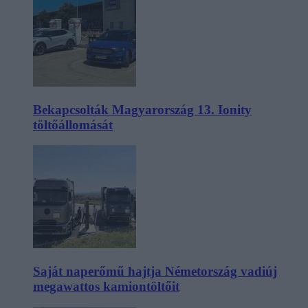
Bekapcsolták Magyarország 13. Ionity
töltőállomását
Saját naperőmű hajtja Németország vadiúj
megawattos kamiontöltőit