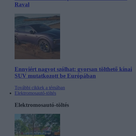
Raval
Ennyiért nagyot szólhat: gyorsan tölthető kínai
SUV mutatkozott be Európában
További cikkek a témában
Elektromosautó-töltés
Elektromosautó-töltés