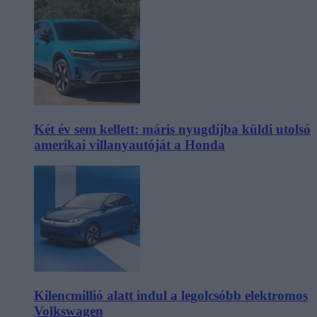
Két év sem kellett: máris nyugdíjba küldi utolsó
amerikai villanyautóját a Honda
Kilencmillió alatt indul a legolcsóbb elektromos
Volkswagen