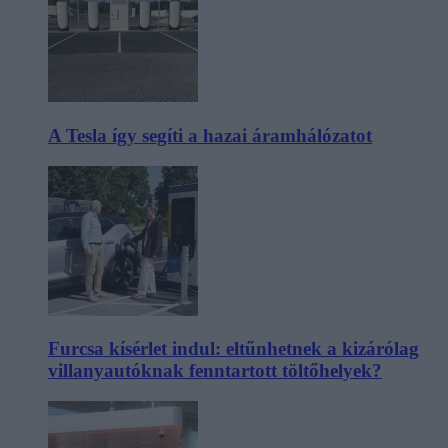
A Tesla így segíti a hazai áramhálózatot
Furcsa kísérlet indul: eltűnhetnek a kizárólag
villanyautóknak fenntartott töltőhelyek?