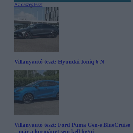
Az összes teszt
Villanyautó teszt: Hyundai Ioniq 6 N
Villanyautó teszt: Ford Puma Gen-e BlueCruise
– már a kormányt sem kell fogni