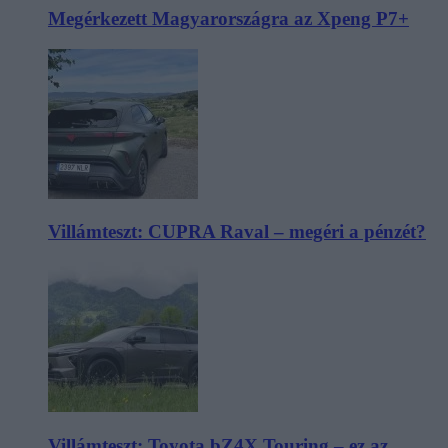
Megérkezett Magyarországra az Xpeng P7+
Villámteszt: CUPRA Raval – megéri a pénzét?
Villámteszt: Toyota bZ4X Touring – ez az,