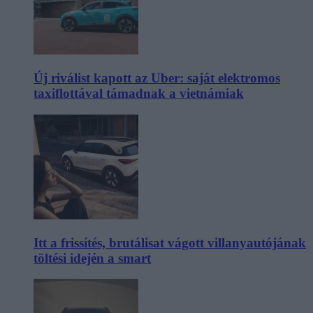
Új riválist kapott az Uber: saját elektromos
taxiflottával támadnak a vietnámiak
Itt a frissítés, brutálisat vágott villanyautójának
töltési idején a smart