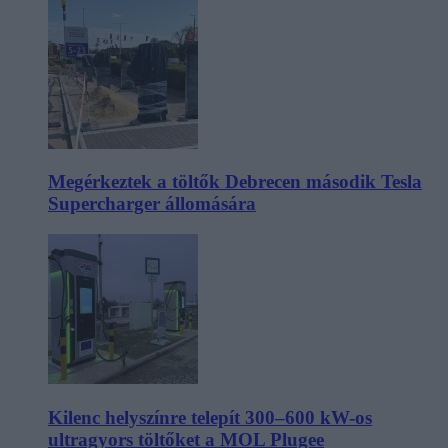
Megérkeztek a töltők Debrecen második Tesla
Supercharger állomására
Kilenc helyszínre telepít 300–600 kW-os
ultragyors töltőket a MOL Plugee