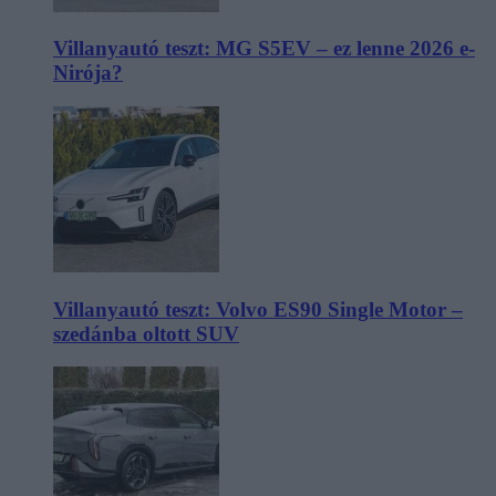
Villanyautó teszt: MG S5EV – ez lenne 2026 e-
Nirója?
Villanyautó teszt: Volvo ES90 Single Motor –
szedánba oltott SUV