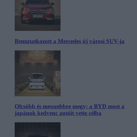
Bemutatkozott a Mercedes új városi SUV-ja
Olcsóbb és messzebbre megy: a BYD most a
japánok kedvenc autóit vette célba