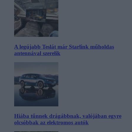
A legújabb Teslát már Starlink műholdas
antennával szerelik
Hiába tűnnek drágábbnak, valójában egyre
olcsóbbak az elektromos autók