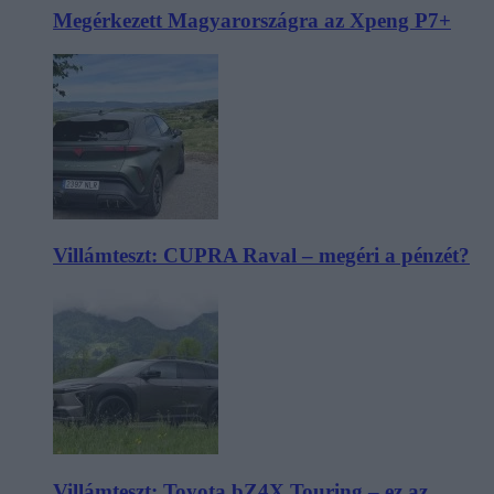
Megérkezett Magyarországra az Xpeng P7+
Villámteszt: CUPRA Raval – megéri a pénzét?
Villámteszt: Toyota bZ4X Touring – ez az,