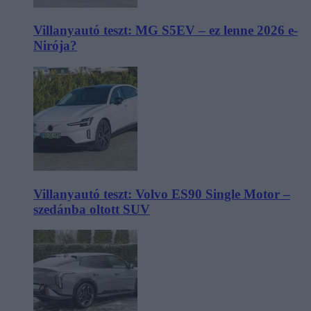
Villanyautó teszt: MG S5EV – ez lenne 2026 e-
Nirója?
Villanyautó teszt: Volvo ES90 Single Motor –
szedánba oltott SUV