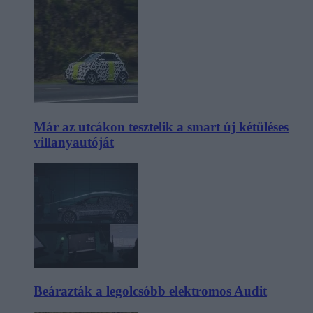
Már az utcákon tesztelik a smart új kétüléses
villanyautóját
Beárazták a legolcsóbb elektromos Audit