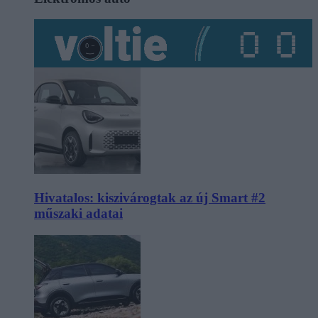
Hivatalos: kiszivárogtak az új Smart #2
műszaki adatai