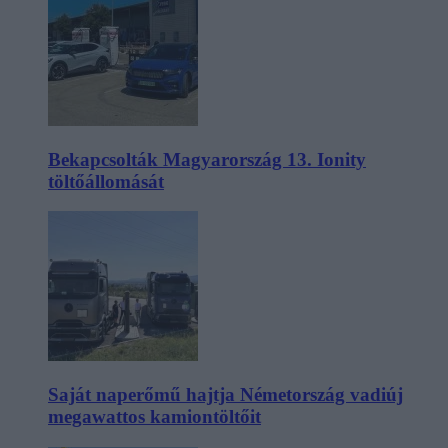
Bekapcsolták Magyarország 13. Ionity
töltőállomását
Saját naperőmű hajtja Németország vadiúj
megawattos kamiontöltőit