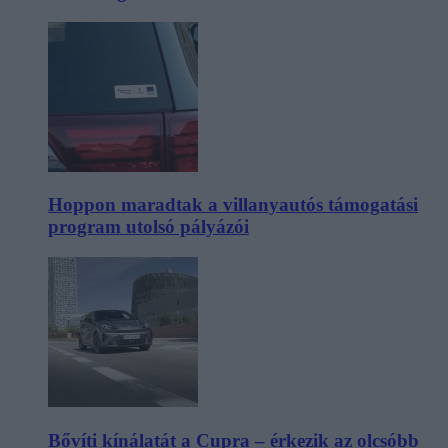
Hoppon maradtak a villanyautós támogatási
program utolsó pályázói
Bővíti kínálatát a Cupra – érkezik az olcsóbb