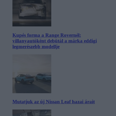
Kupés forma a Range Rovernél:
villanyautóként debütál a márka eddigi
legmerészebb modellje
Mutatjuk az új Nissan Leaf hazai árait