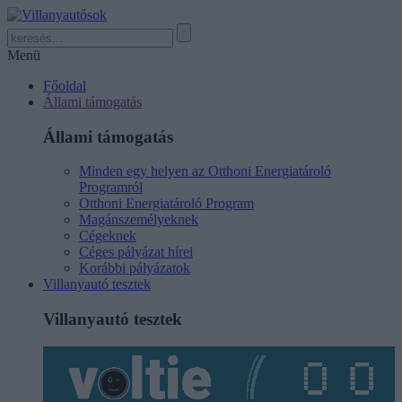
Menü
Főoldal
Állami támogatás
Állami támogatás
Minden egy helyen az Otthoni Energiatároló
Programról
Otthoni Energiatároló Program
Magánszemélyeknek
Cégeknek
Céges pályázat hírei
Korábbi pályázatok
Villanyautó tesztek
Villanyautó tesztek