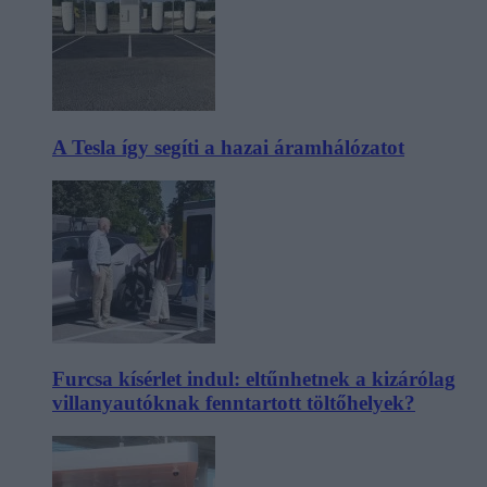
A Tesla így segíti a hazai áramhálózatot
Furcsa kísérlet indul: eltűnhetnek a kizárólag
villanyautóknak fenntartott töltőhelyek?