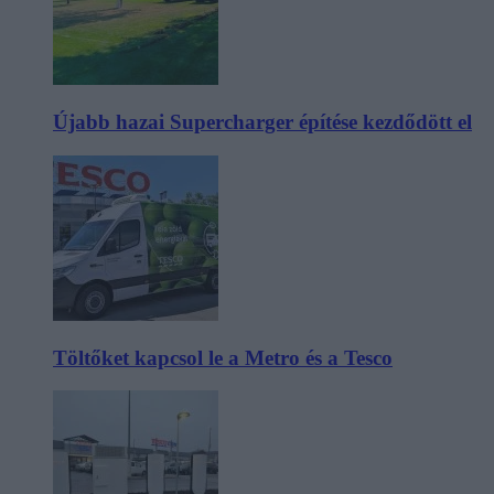
Újabb hazai Supercharger építése kezdődött el
Töltőket kapcsol le a Metro és a Tesco