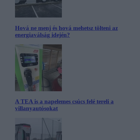
Hová ne menj és hová mehetsz tölteni az
energiaválság idején?
A TEA is a napelemes csúcs felé tereli a
villanyautósokat