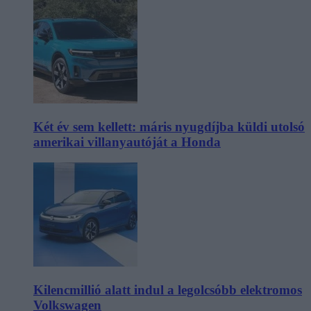
Két év sem kellett: máris nyugdíjba küldi utolsó
amerikai villanyautóját a Honda
Kilencmillió alatt indul a legolcsóbb elektromos
Volkswagen