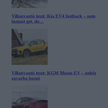
Villanyautó teszt: Kia EV4 fastback – nem
instant get, de…
Villanyautó teszt: KGM Musso EV – nehéz
zavarba hozni