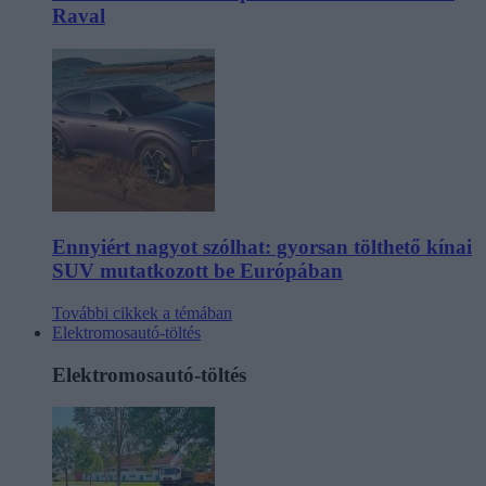
Raval
Ennyiért nagyot szólhat: gyorsan tölthető kínai
SUV mutatkozott be Európában
További cikkek a témában
Elektromosautó-töltés
Elektromosautó-töltés