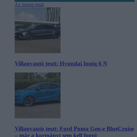
Az összes teszt
Villanyautó teszt: Hyundai Ioniq 6 N
Villanyautó teszt: Ford Puma Gen-e BlueCruise
– már a kormányt sem kell fogni