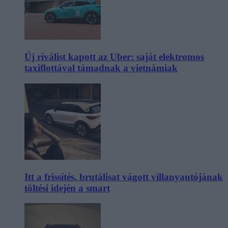
Új riválist kapott az Uber: saját elektromos
taxiflottával támadnak a vietnámiak
Itt a frissítés, brutálisat vágott villanyautójának
töltési idején a smart