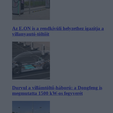
Az E.ON is a rendkívüli helyzethez igazítja a
villanyautó-töltőit
Durvul a villámtöltő-háború: a Dongfeng is
megmutatta 1500 kW-os fegyverét