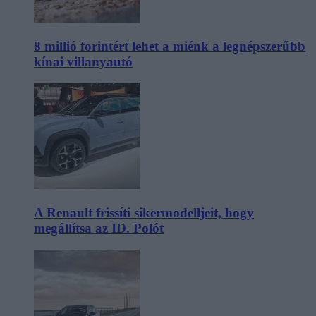
8 millió forintért lehet a miénk a legnépszerűbb
kínai villanyautó
A Renault frissíti sikermodelljeit, hogy
megállítsa az ID. Polót