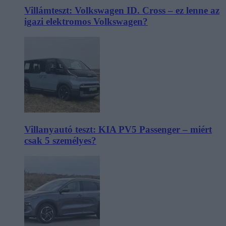
Villámteszt: Volkswagen ID. Cross – ez lenne az
igazi elektromos Volkswagen?
Villanyautó teszt: KIA PV5 Passenger – miért
csak 5 személyes?