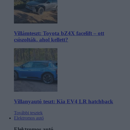
Villámteszt: Toyota bZ4X facelift – ott
csiszolták, ahol kellett?
Villanyautó teszt: Kia EV4 LR hatchback
További tesztek
Elektromos autó
Elektromos autó