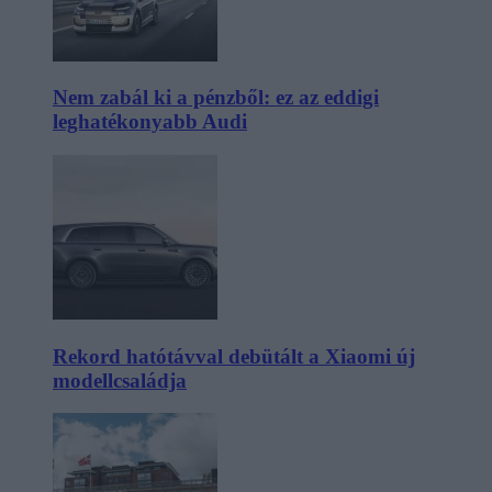
Nem zabál ki a pénzből: ez az eddigi
leghatékonyabb Audi
Rekord hatótávval debütált a Xiaomi új
modellcsaládja