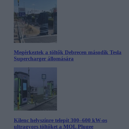
Megérkeztek a töltők Debrecen második Tesla
Supercharger állomására
Kilenc helyszínre telepít 300–600 kW-os
ultragyors töltőket a MOL Plugee