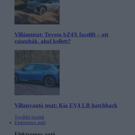
Villámteszt: Toyota bZ4X facelift – ott
csiszolták, ahol kellett?
Villanyautó teszt: Kia EV4 LR hatchback
További tesztek
Elektromos autó
Elektromos autó