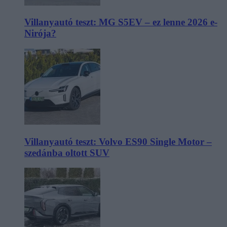
Villanyautó teszt: MG S5EV – ez lenne 2026 e-
Nirója?
Villanyautó teszt: Volvo ES90 Single Motor –
szedánba oltott SUV