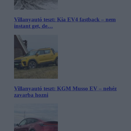
Villanyautó teszt: Kia EV4 fastback – nem
instant get, de…
Villanyautó teszt: KGM Musso EV – nehéz
zavarba hozni