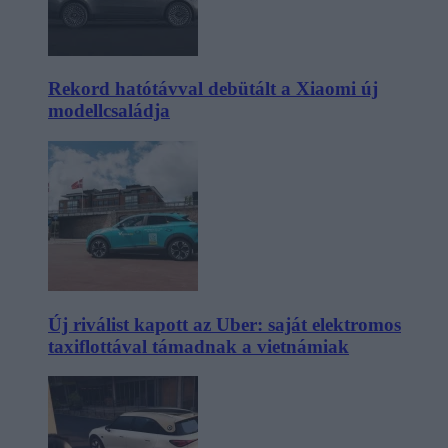
Rekord hatótávval debütált a Xiaomi új
modellcsaládja
Új riválist kapott az Uber: saját elektromos
taxiflottával támadnak a vietnámiak