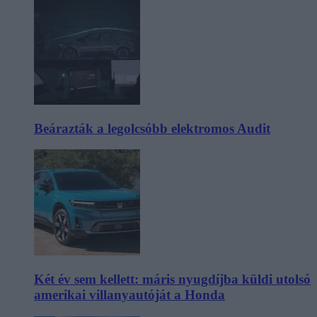
Beárazták a legolcsóbb elektromos Audit
Két év sem kellett: máris nyugdíjba küldi utolsó
amerikai villanyautóját a Honda