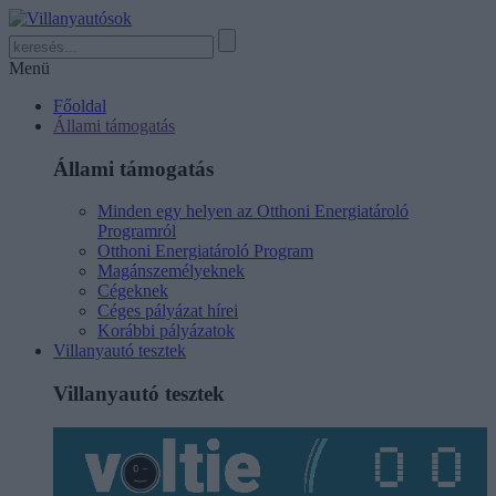
Menü
Főoldal
Állami támogatás
Állami támogatás
Minden egy helyen az Otthoni Energiatároló
Programról
Otthoni Energiatároló Program
Magánszemélyeknek
Cégeknek
Céges pályázat hírei
Korábbi pályázatok
Villanyautó tesztek
Villanyautó tesztek