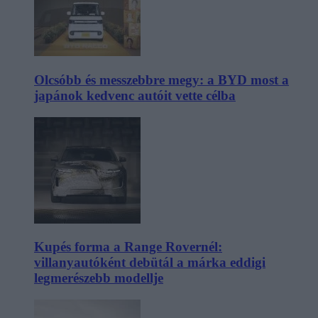
Olcsóbb és messzebbre megy: a BYD most a
japánok kedvenc autóit vette célba
Kupés forma a Range Rovernél:
villanyautóként debütál a márka eddigi
legmerészebb modellje