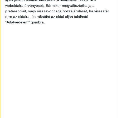
weboldalra érvényesek. Bármikor megváltoztathatja a
preferenciáit, vagy visszavonhatja hozzájárulását, ha visszatér
erre az oldalra, és rákattint az oldal alján található
"Adatvédelem" gombra.
Bővíti kínálatát a Cupra – érkezik az olcsóbb
Raval
Ennyiért nagyot szólhat: gyorsan tölthető kínai