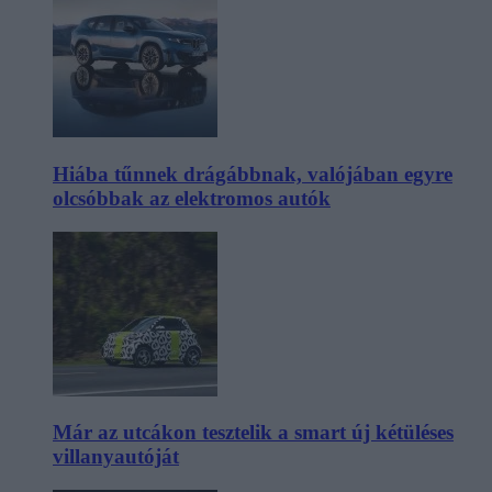
Hiába tűnnek drágábbnak, valójában egyre
olcsóbbak az elektromos autók
Már az utcákon tesztelik a smart új kétüléses
villanyautóját