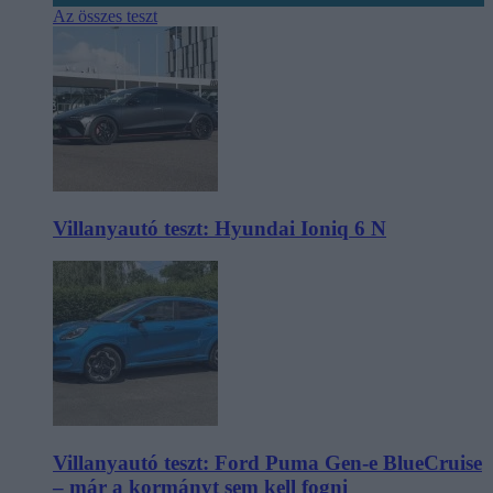
Az összes teszt
Villanyautó teszt: Hyundai Ioniq 6 N
Villanyautó teszt: Ford Puma Gen-e BlueCruise
– már a kormányt sem kell fogni