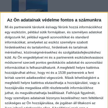
Az Ön adatainak védelme fontos a számunkra
Mi és partnereink tárolunk és/vagy férünk hozzá információkhoz
egy eszközön, például sütik formájában, és személyes adatokat
dolgozunk fel, például egyedi azonosítókat és standard
információkat, amelyeket az eszköz személyre szabott
Kilencmillió alatt indul a legolcsóbb elektromos
hirdetésekhez és tartalomhoz, hirdetések és tartalmak
Volkswagen
méréséhez, közönségmérésekhez és szolgáltatásfejlesztéshez
küld.
Az Ön engedélyével mi és a partnereink eszközleolvasásos
módszerrel szerzett pontos geolokációs adatokat és azonosítási
információkat is felhasználhatunk. A megfelelő helyre kattintva
hozzájárulhat ahhoz, hogy mi és a 1538 partnereink a fent
leírtak szerint adatkezelést végezzünk. Másik lehetőségként a
megfelelő helyre kattintva elutasíthatja a hozzájárulást, vagy a
hozzájárulás megadása előtt részletesebb információkhoz
juthat, és megváltoztathatja beállításait.
Felhívjuk figyelmét,
hogy személyes adatainak bizonyos kezeléséhez nem feltétlenül
Hoppon maradtak a villanyautós támogatási
szükséges az Ön hozzájárulása, de jogában áll tiltakozni az
program utolsó pályázói
ilyen jellegű adatkezelés ellen. A beállításai csak erre a