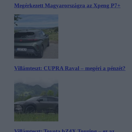
Megérkezett Magyarországra az Xpeng P7+
Villámteszt: CUPRA Raval – megéri a pénzét?
Villámteszt: Toyota bZ4X Touring – ez az,