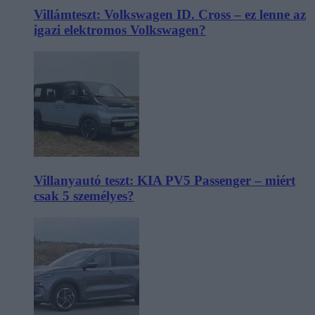
Villámteszt: Volkswagen ID. Cross – ez lenne az
igazi elektromos Volkswagen?
Villanyautó teszt: KIA PV5 Passenger – miért
csak 5 személyes?