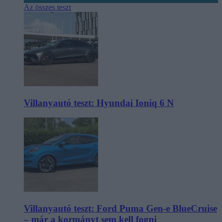
Az összes teszt
Villanyautó teszt: Hyundai Ioniq 6 N
Villanyautó teszt: Ford Puma Gen-e BlueCruise
– már a kormányt sem kell fogni