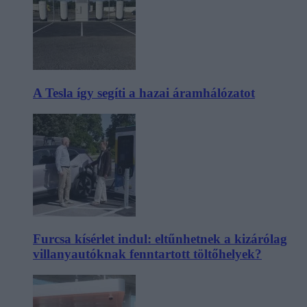
A Tesla így segíti a hazai áramhálózatot
Furcsa kísérlet indul: eltűnhetnek a kizárólag
villanyautóknak fenntartott töltőhelyek?