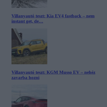
Villanyautó teszt: Kia EV4 fastback – nem
instant get, de…
Villanyautó teszt: KGM Musso EV – nehéz
zavarba hozni