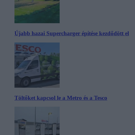
Újabb hazai Supercharger építése kezdődött el
Töltőket kapcsol le a Metro és a Tesco