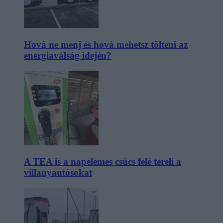
Hová ne menj és hová mehetsz tölteni az
energiaválság idején?
A TEA is a napelemes csúcs felé tereli a
villanyautósokat