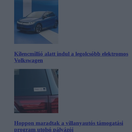
Kilencmillió alatt indul a legolcsóbb elektromos
Volkswagen
Hoppon maradtak a villanyautós támogatási
program utolsó pályázói