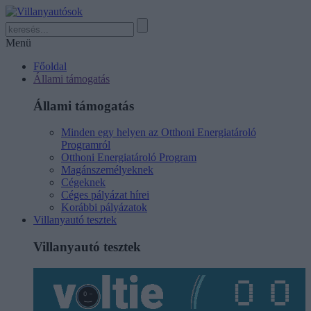
Menü
Főoldal
Állami támogatás
Állami támogatás
Minden egy helyen az Otthoni Energiatároló
Programról
Otthoni Energiatároló Program
Magánszemélyeknek
Cégeknek
Céges pályázat hírei
Korábbi pályázatok
Villanyautó tesztek
Villanyautó tesztek