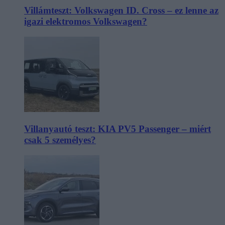
Villámteszt: Volkswagen ID. Cross – ez lenne az
igazi elektromos Volkswagen?
Villanyautó teszt: KIA PV5 Passenger – miért
csak 5 személyes?