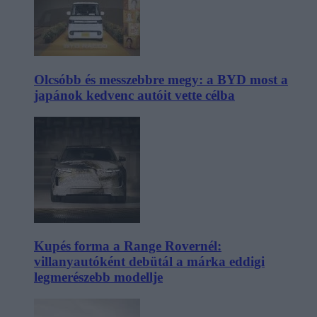
Olcsóbb és messzebbre megy: a BYD most a
japánok kedvenc autóit vette célba
Kupés forma a Range Rovernél:
villanyautóként debütál a márka eddigi
legmerészebb modellje