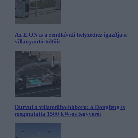
Az E.ON is a rendkívüli helyzethez igazítja a
villanyautó-töltőit
Durvul a villámtöltő-háború: a Dongfeng is
megmutatta 1500 kW-os fegyverét