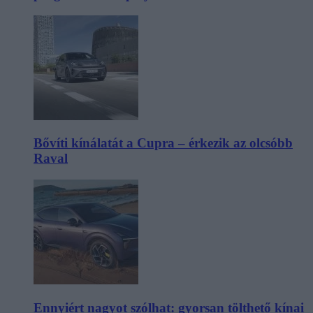
Bővíti kínálatát a Cupra – érkezik az olcsóbb
Raval
Ennyiért nagyot szólhat: gyorsan tölthető kínai