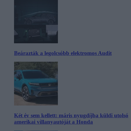
Beárazták a legolcsóbb elektromos Audit
Két év sem kellett: máris nyugdíjba küldi utolsó
amerikai villanyautóját a Honda