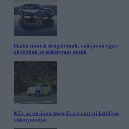
Hiába tűnnek drágábbnak, valójában egyre
olcsóbbak az elektromos autók
Már az utcákon tesztelik a smart új kétüléses
villanyautóját