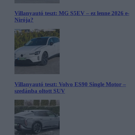
Villanyautó teszt: MG S5EV – ez lenne 2026 e-
Nirója?
Villanyautó teszt: Volvo ES90 Single Motor –
szedánba oltott SUV