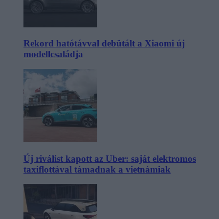
Rekord hatótávval debütált a Xiaomi új
modellcsaládja
Új riválist kapott az Uber: saját elektromos
taxiflottával támadnak a vietnámiak