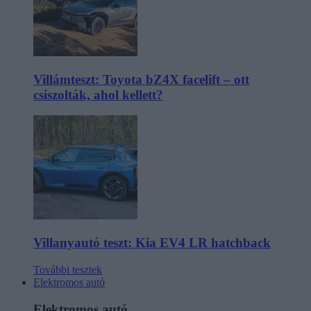
Villámteszt: Toyota bZ4X facelift – ott
csiszolták, ahol kellett?
Villanyautó teszt: Kia EV4 LR hatchback
További tesztek
Elektromos autó
Elektromos autó