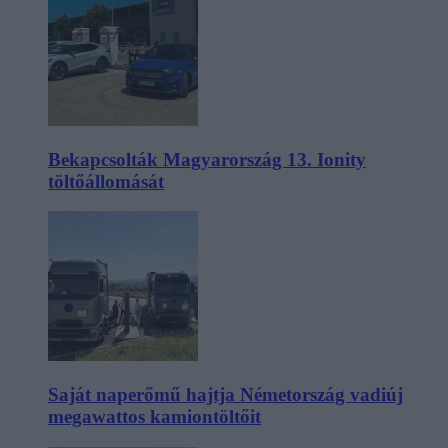
Bekapcsolták Magyarország 13. Ionity
töltőállomását
Saját naperőmű hajtja Németország vadiúj
megawattos kamiontöltőit