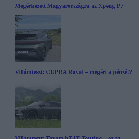
Megérkezett Magyarországra az Xpeng P7+
Villámteszt: CUPRA Raval – megéri a pénzét?
Villámteszt: Toyota bZ4X Touring – ez az,