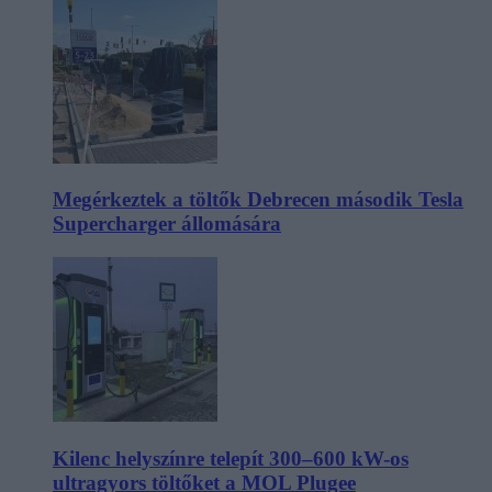
Megérkeztek a töltők Debrecen második Tesla
Supercharger állomására
Kilenc helyszínre telepít 300–600 kW-os
ultragyors töltőket a MOL Plugee