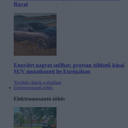
Raval
Ennyiért nagyot szólhat: gyorsan tölthető kínai
SUV mutatkozott be Európában
További cikkek a témában
Elektromosautó-töltés
Elektromosautó-töltés