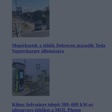
Megérkeztek a töltők Debrecen második Tesla
Supercharger állomására
Kilenc helyszínre telepít 300–600 kW-os
ultragyors töltőket a MOL Plugee