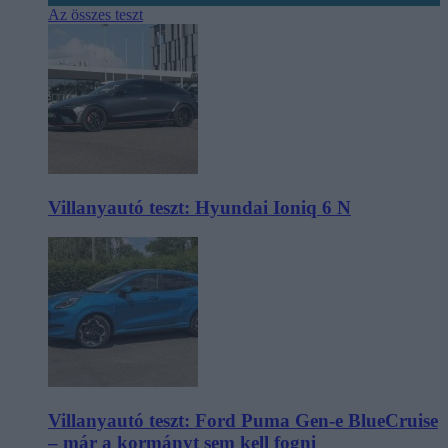
Az összes teszt
Villanyautó teszt: Hyundai Ioniq 6 N
Villanyautó teszt: Ford Puma Gen-e BlueCruise
– már a kormányt sem kell fogni