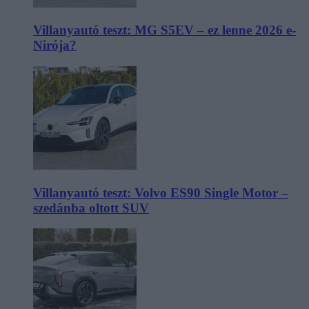
Villanyautó teszt: MG S5EV – ez lenne 2026 e-
Nirója?
Villanyautó teszt: Volvo ES90 Single Motor –
szedánba oltott SUV