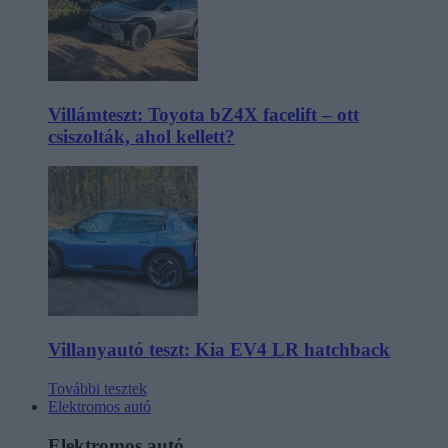
Villámteszt: Toyota bZ4X facelift – ott
csiszolták, ahol kellett?
Villanyautó teszt: Kia EV4 LR hatchback
További tesztek
Elektromos autó
Elektromos autó