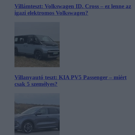
Villámteszt: Volkswagen ID. Cross – ez lenne az
igazi elektromos Volkswagen?
Villanyautó teszt: KIA PV5 Passenger – miért
csak 5 személyes?