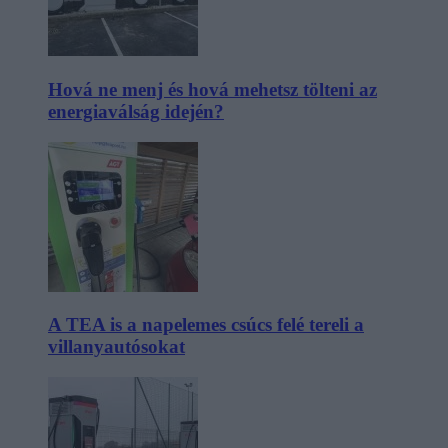
Hová ne menj és hová mehetsz tölteni az
energiaválság idején?
A TEA is a napelemes csúcs felé tereli a
villanyautósokat