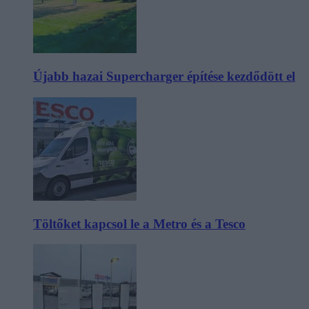
Újabb hazai Supercharger építése kezdődött el
Töltőket kapcsol le a Metro és a Tesco