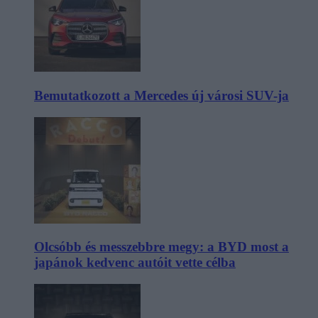
Bemutatkozott a Mercedes új városi SUV-ja
Olcsóbb és messzebbre megy: a BYD most a
japánok kedvenc autóit vette célba