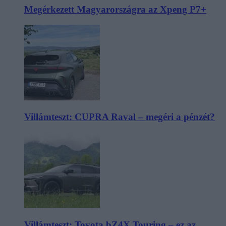
Megérkezett Magyarországra az Xpeng P7+
Villámteszt: CUPRA Raval – megéri a pénzét?
Villámteszt: Toyota bZ4X Touring – ez az,