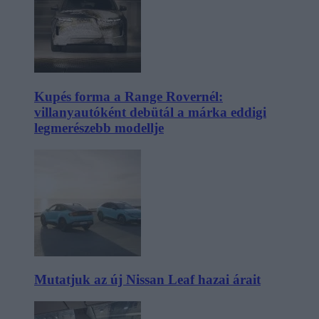
Kupés forma a Range Rovernél:
villanyautóként debütál a márka eddigi
legmerészebb modellje
Mutatjuk az új Nissan Leaf hazai árait