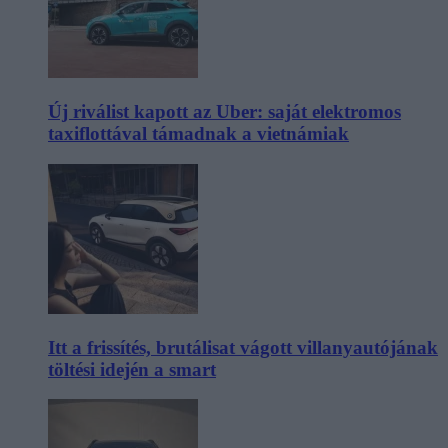
Új riválist kapott az Uber: saját elektromos
taxiflottával támadnak a vietnámiak
Itt a frissítés, brutálisat vágott villanyautójának
töltési idején a smart