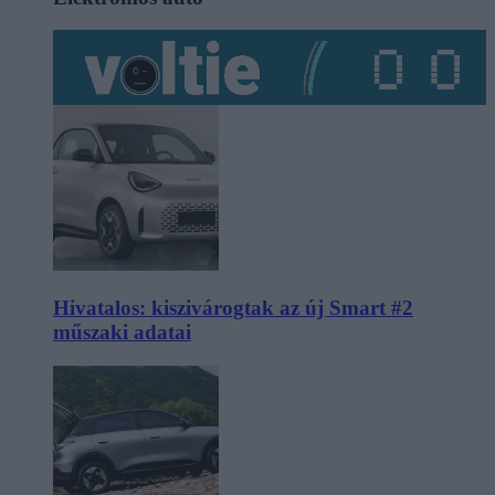
Hivatalos: kiszivárogtak az új Smart #2
műszaki adatai