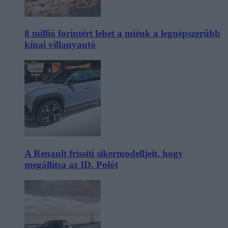
8 millió forintért lehet a miénk a legnépszerűbb
kínai villanyautó
A Renault frissíti sikermodelljeit, hogy
megállítsa az ID. Polót