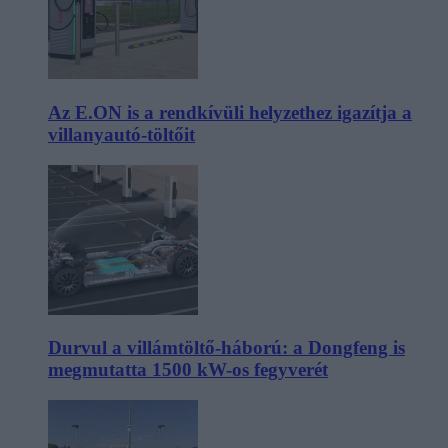
Az E.ON is a rendkívüli helyzethez igazítja a
villanyautó-töltőit
Durvul a villámtöltő-háború: a Dongfeng is
megmutatta 1500 kW-os fegyverét