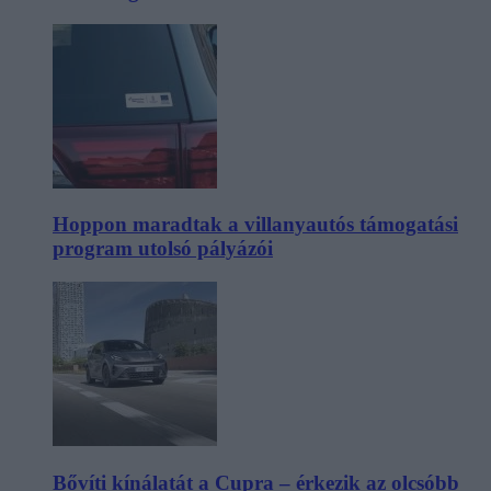
Hoppon maradtak a villanyautós támogatási
program utolsó pályázói
Bővíti kínálatát a Cupra – érkezik az olcsóbb