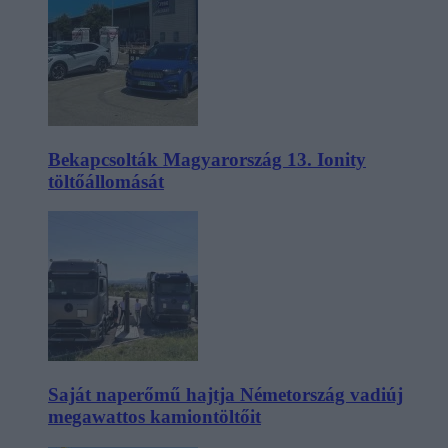
Bekapcsolták Magyarország 13. Ionity
töltőállomását
Saját naperőmű hajtja Németország vadiúj
megawattos kamiontöltőit