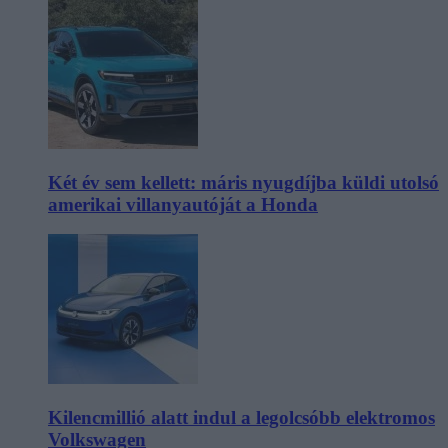
Két év sem kellett: máris nyugdíjba küldi utolsó
amerikai villanyautóját a Honda
Kilencmillió alatt indul a legolcsóbb elektromos
Volkswagen