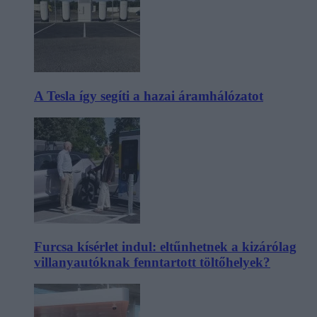
A Tesla így segíti a hazai áramhálózatot
Furcsa kísérlet indul: eltűnhetnek a kizárólag
villanyautóknak fenntartott töltőhelyek?