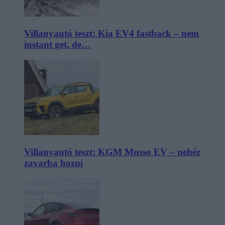
Villanyautó teszt: Kia EV4 fastback – nem
instant get, de…
Villanyautó teszt: KGM Musso EV – nehéz
zavarba hozni