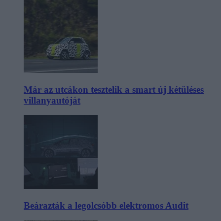
Már az utcákon tesztelik a smart új kétüléses
villanyautóját
Beárazták a legolcsóbb elektromos Audit