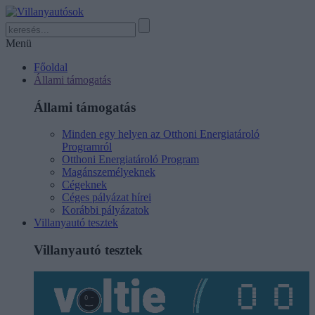
Menü
Főoldal
Állami támogatás
Állami támogatás
Minden egy helyen az Otthoni Energiatároló
Programról
Otthoni Energiatároló Program
Magánszemélyeknek
Cégeknek
Céges pályázat hírei
Korábbi pályázatok
Villanyautó tesztek
Villanyautó tesztek