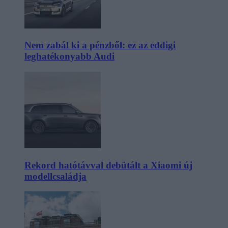
Nem zabál ki a pénzből: ez az eddigi
leghatékonyabb Audi
Rekord hatótávval debütált a Xiaomi új
modellcsaládja