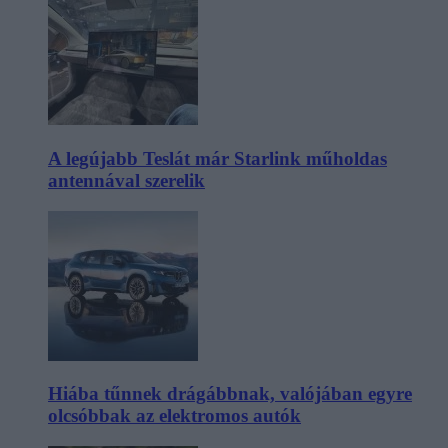
A legújabb Teslát már Starlink műholdas
antennával szerelik
Hiába tűnnek drágábbnak, valójában egyre
olcsóbbak az elektromos autók