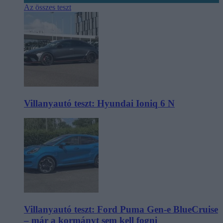
Az összes teszt
Villanyautó teszt: Hyundai Ioniq 6 N
Villanyautó teszt: Ford Puma Gen-e BlueCruise
– már a kormányt sem kell fogni