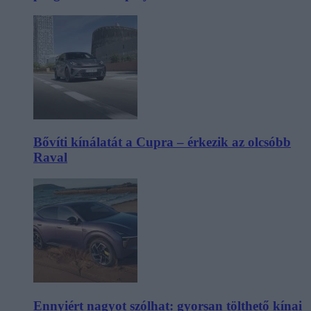
Bővíti kínálatát a Cupra – érkezik az olcsóbb
Raval
Ennyiért nagyot szólhat: gyorsan tölthető kínai