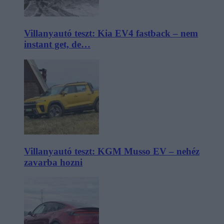
Villanyautó teszt: Kia EV4 fastback – nem
instant get, de…
Villanyautó teszt: KGM Musso EV – nehéz
zavarba hozni