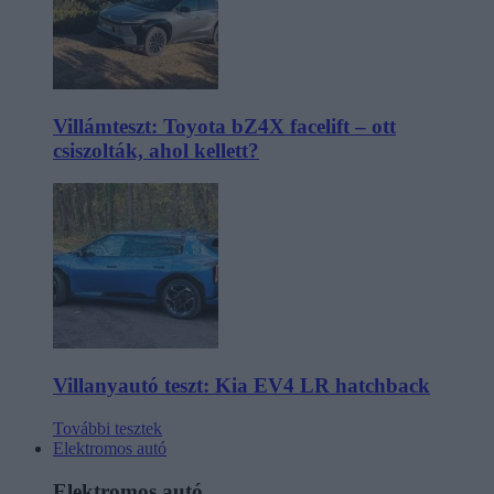
Villámteszt: Toyota bZ4X facelift – ott
csiszolták, ahol kellett?
Villanyautó teszt: Kia EV4 LR hatchback
További tesztek
Elektromos autó
Elektromos autó