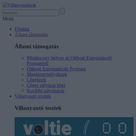
Menü
Főoldal
Állami támogatás
Állami támogatás
Minden egy helyen az Otthoni Energiatároló
Programról
Otthoni Energiatároló Program
Magánszemélyeknek
Cégeknek
Céges pályázat hírei
Korábbi pályázatok
Villanyautó tesztek
Villanyautó tesztek