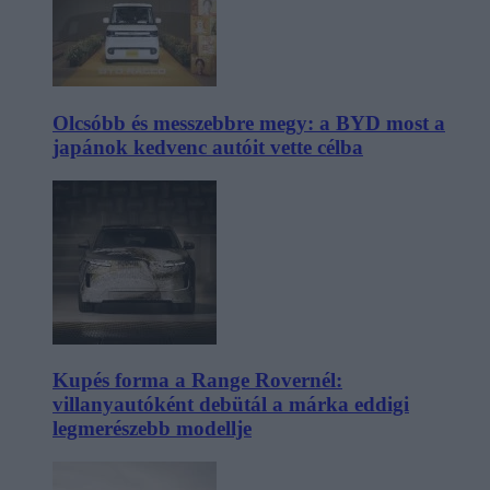
Olcsóbb és messzebbre megy: a BYD most a
japánok kedvenc autóit vette célba
Kupés forma a Range Rovernél:
villanyautóként debütál a márka eddigi
legmerészebb modellje