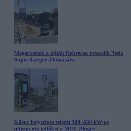
Megérkeztek a töltők Debrecen második Tesla
Supercharger állomására
Kilenc helyszínre telepít 300–600 kW-os
ultragyors töltőket a MOL Plugee