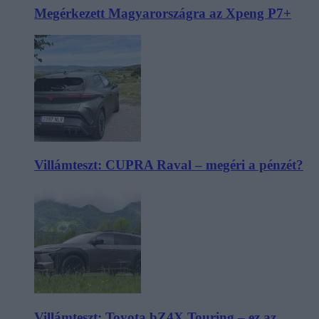
Megérkezett Magyarországra az Xpeng P7+
Villámteszt: CUPRA Raval – megéri a pénzét?
Villámteszt: Toyota bZ4X Touring – ez az,