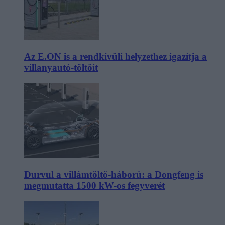
Az E.ON is a rendkívüli helyzethez igazítja a
villanyautó-töltőit
Durvul a villámtöltő-háború: a Dongfeng is
megmutatta 1500 kW-os fegyverét