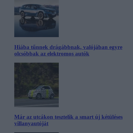
Hiába tűnnek drágábbnak, valójában egyre
olcsóbbak az elektromos autók
Már az utcákon tesztelik a smart új kétüléses
villanyautóját