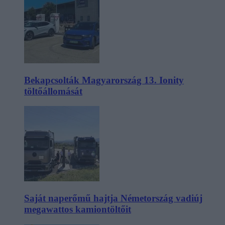
Bekapcsolták Magyarország 13. Ionity
töltőállomását
Saját naperőmű hajtja Németország vadiúj
megawattos kamiontöltőit