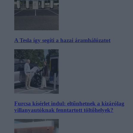
A Tesla így segíti a hazai áramhálózatot
Furcsa kísérlet indul: eltűnhetnek a kizárólag
villanyautóknak fenntartott töltőhelyek?