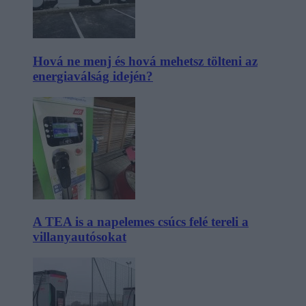
Hová ne menj és hová mehetsz tölteni az
energiaválság idején?
A TEA is a napelemes csúcs felé tereli a
villanyautósokat