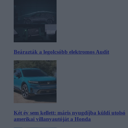
Beárazták a legolcsóbb elektromos Audit
Két év sem kellett: máris nyugdíjba küldi utolsó
amerikai villanyautóját a Honda