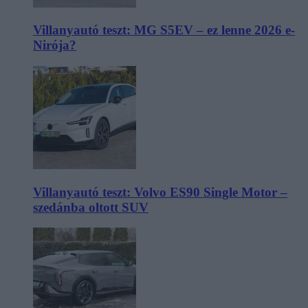
Villanyautó teszt: MG S5EV – ez lenne 2026 e-
Nirója?
Villanyautó teszt: Volvo ES90 Single Motor –
szedánba oltott SUV