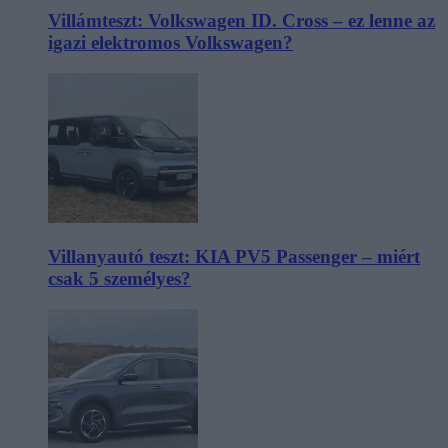
Villámteszt: Volkswagen ID. Cross – ez lenne az
igazi elektromos Volkswagen?
Villanyautó teszt: KIA PV5 Passenger – miért
csak 5 személyes?