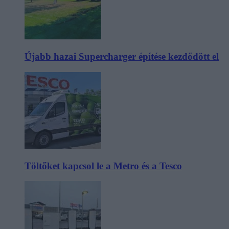
Újabb hazai Supercharger építése kezdődött el
Töltőket kapcsol le a Metro és a Tesco