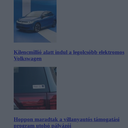
Kilencmillió alatt indul a legolcsóbb elektromos
Volkswagen
Hoppon maradtak a villanyautós támogatási
program utolsó pályázói