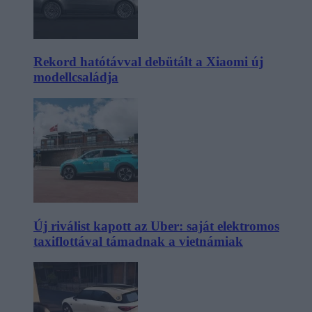
Rekord hatótávval debütált a Xiaomi új
modellcsaládja
Új riválist kapott az Uber: saját elektromos
taxiflottával támadnak a vietnámiak