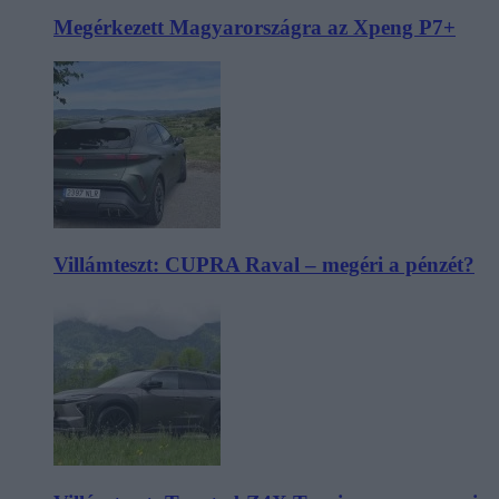
Megérkezett Magyarországra az Xpeng P7+
Villámteszt: CUPRA Raval – megéri a pénzét?