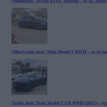
Villámteszt: Toyota bZ4X Touring – ez az, amir
Villanyautó teszt: Tesla Model Y RWD – az új s
Tartós teszt: Tesla Model Y LR RWD (2025) – egy 