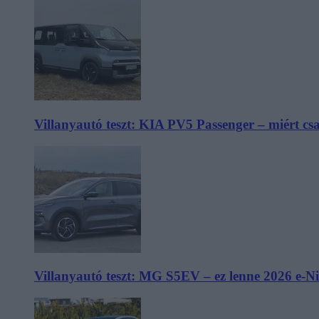
Villanyautó teszt: KIA PV5 Passenger – miért cs
Villanyautó teszt: MG S5EV – ez lenne 2026 e-N