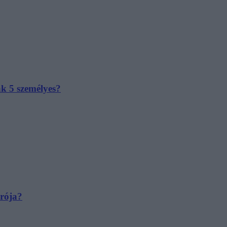
ak 5 személyes?
irója?