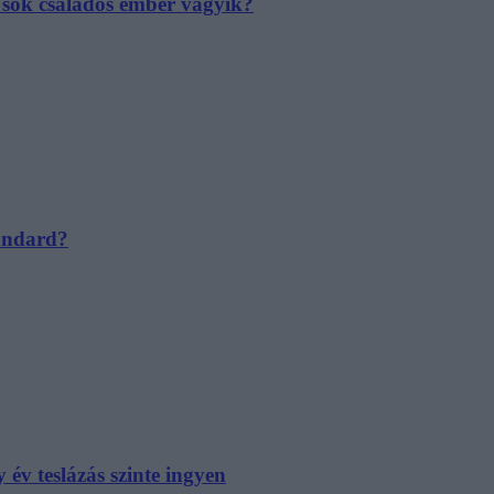
e sok családos ember vágyik?
tandard?
év teslázás szinte ingyen