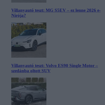
Villanyautó teszt: MG S5EV – ez lenne 2026 e-
Nirója?
Villanyautó teszt: Volvo ES90 Single Motor –
szedánba oltott SUV