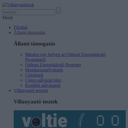
Menü
Főoldal
Állami támogatás
Állami támogatás
Minden egy helyen az Otthoni Energiatároló
Programról
Otthoni Energiatároló Program
Magánszemélyeknek
Cégeknek
Céges pályázat hírei
Korábbi pályázatok
Villanyautó tesztek
Villanyautó tesztek