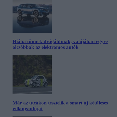
Hiába tűnnek drágábbnak, valójában egyre
olcsóbbak az elektromos autók
Már az utcákon tesztelik a smart új kétüléses
villanyautóját