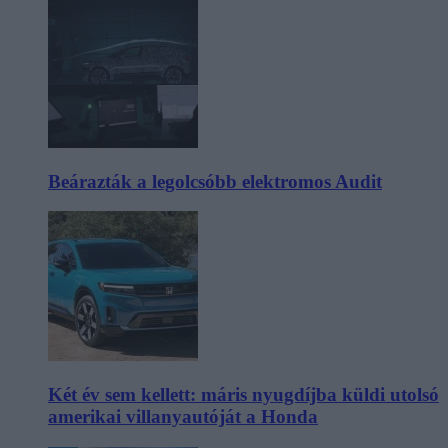
Beárazták a legolcsóbb elektromos Audit
Két év sem kellett: máris nyugdíjba küldi utolsó
amerikai villanyautóját a Honda