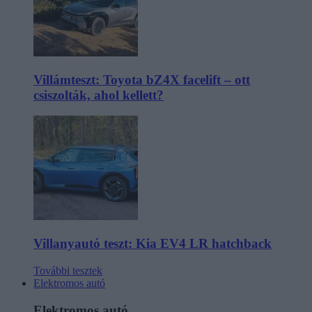
Villámteszt: Toyota bZ4X facelift – ott
csiszolták, ahol kellett?
Villanyautó teszt: Kia EV4 LR hatchback
További tesztek
Elektromos autó
Elektromos autó