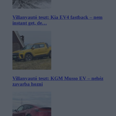
Villanyautó teszt: Kia EV4 fastback – nem
instant get, de…
Villanyautó teszt: KGM Musso EV – nehéz
zavarba hozni