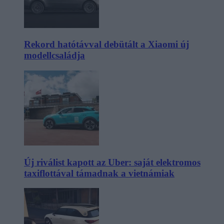
Rekord hatótávval debütált a Xiaomi új
modellcsaládja
Új riválist kapott az Uber: saját elektromos
taxiflottával támadnak a vietnámiak