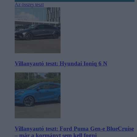
Az összes teszt
Villanyautó teszt: Hyundai Ioniq 6 N
Villanyautó teszt: Ford Puma Gen-e BlueCruise
– már a kormányt sem kell fogni