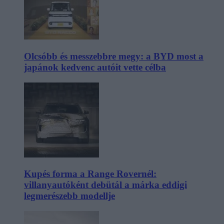
Olcsóbb és messzebbre megy: a BYD most a
japánok kedvenc autóit vette célba
Kupés forma a Range Rovernél:
villanyautóként debütál a márka eddigi
legmerészebb modellje