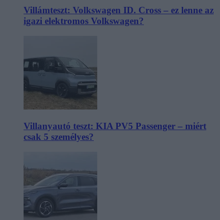
Villámteszt: Volkswagen ID. Cross – ez lenne az
igazi elektromos Volkswagen?
Villanyautó teszt: KIA PV5 Passenger – miért
csak 5 személyes?