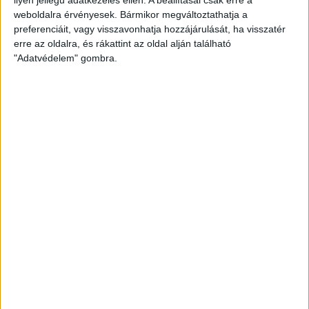
weboldalra érvényesek. Bármikor megváltoztathatja a
preferenciáit, vagy visszavonhatja hozzájárulását, ha visszatér
erre az oldalra, és rákattint az oldal alján található
"Adatvédelem" gombra.
Bővíti kínálatát a Cupra – érkezik az olcsóbb
Raval
Ennyiért nagyot szólhat: gyorsan tölthető kínai