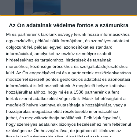
Az Ön adatainak védelme fontos a számunkra
Mi és partnereink tárolunk és/vagy férünk hozzá információkhoz
egy eszközön, például sütik formájában, és személyes adatokat
dolgozunk fel, például egyedi azonosítókat és standard
információkat, amelyeket az eszköz személyre szabott
Kilencmillió alatt indul a legolcsóbb elektromos
hirdetésekhez és tartalomhoz, hirdetések és tartalmak
Volkswagen
méréséhez, közönségmérésekhez és szolgáltatásfejlesztéshez
küld.
Az Ön engedélyével mi és a partnereink eszközleolvasásos
módszerrel szerzett pontos geolokációs adatokat és azonosítási
információkat is felhasználhatunk. A megfelelő helyre kattintva
hozzájárulhat ahhoz, hogy mi és a 1538 partnereink a fent
leírtak szerint adatkezelést végezzünk. Másik lehetőségként a
megfelelő helyre kattintva elutasíthatja a hozzájárulást, vagy a
hozzájárulás megadása előtt részletesebb információkhoz
juthat, és megváltoztathatja beállításait.
Felhívjuk figyelmét,
hogy személyes adatainak bizonyos kezeléséhez nem feltétlenül
Hoppon maradtak a villanyautós támogatási
szükséges az Ön hozzájárulása, de jogában áll tiltakozni az
program utolsó pályázói
ilyen jellegű adatkezelés ellen. A beállításai csak erre a