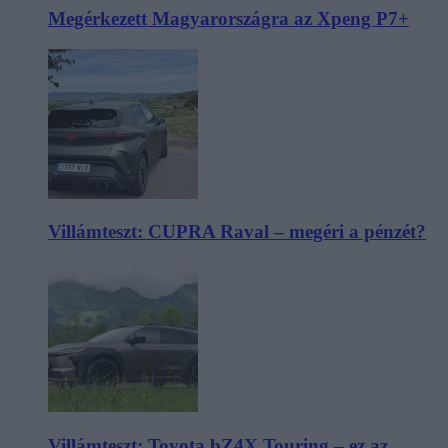
Megérkezett Magyarországra az Xpeng P7+
Villámteszt: CUPRA Raval – megéri a pénzét?
Villámteszt: Toyota bZ4X Touring – ez az,