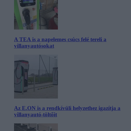
A TEA is a napelemes csúcs felé tereli a
villanyautósokat
Az E.ON is a rendkívüli helyzethez igazítja a
villanyautó-töltőit