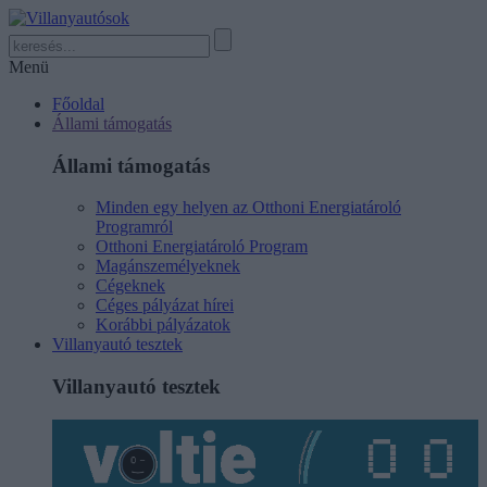
Menü
Főoldal
Állami támogatás
Állami támogatás
Minden egy helyen az Otthoni Energiatároló
Programról
Otthoni Energiatároló Program
Magánszemélyeknek
Cégeknek
Céges pályázat hírei
Korábbi pályázatok
Villanyautó tesztek
Villanyautó tesztek