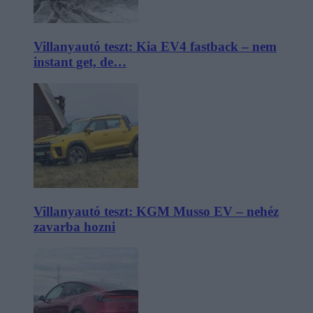
Villanyautó teszt: Kia EV4 fastback – nem
instant get, de…
Villanyautó teszt: KGM Musso EV – nehéz
zavarba hozni