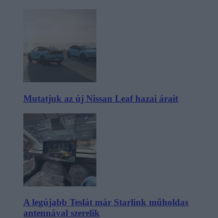
Mutatjuk az új Nissan Leaf hazai árait
A legújabb Teslát már Starlink műholdas
antennával szerelik