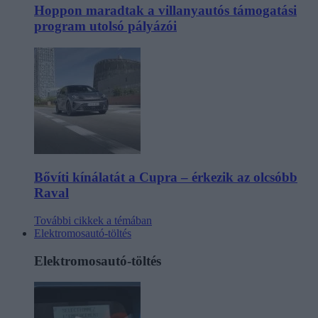
Hoppon maradtak a villanyautós támogatási
program utolsó pályázói
Bővíti kínálatát a Cupra – érkezik az olcsóbb
Raval
További cikkek a témában
Elektromosautó-töltés
Elektromosautó-töltés