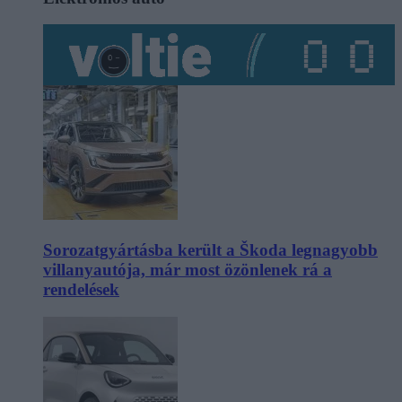
Sorozatgyártásba került a Škoda legnagyobb
villanyautója, már most özönlenek rá a
rendelések