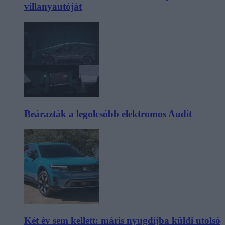
villanyautóját
Beárazták a legolcsóbb elektromos Audit
Két év sem kellett: máris nyugdíjba küldi utolsó