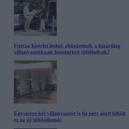
Furcsa kísérlet indul: eltűnhetnek a kizárólag
villanyautóknak fenntartott töltőhelyek?
Egyszerre két villanyautót is tíz perc alatt feltölt
ez az új töltőállomás