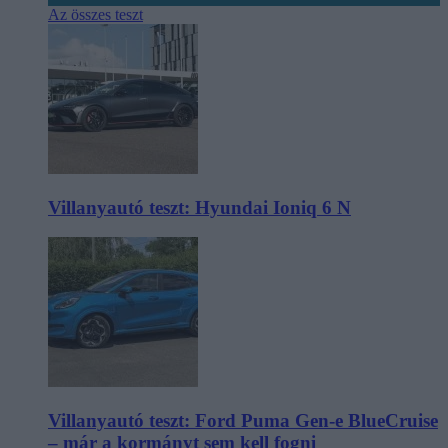
Az összes teszt
Villanyautó teszt: Hyundai Ioniq 6 N
Villanyautó teszt: Ford Puma Gen-e BlueCruise
– már a kormányt sem kell fogni