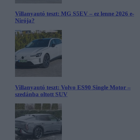
Villanyautó teszt: MG S5EV – ez lenne 2026 e-
Nirója?
Villanyautó teszt: Volvo ES90 Single Motor –
szedánba oltott SUV