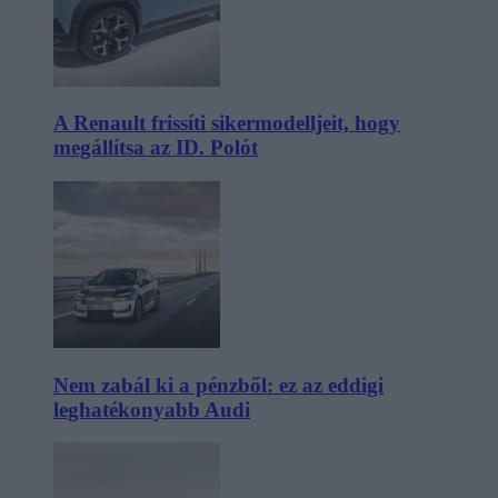
A Renault frissíti sikermodelljeit, hogy
megállítsa az ID. Polót
Nem zabál ki a pénzből: ez az eddigi
leghatékonyabb Audi