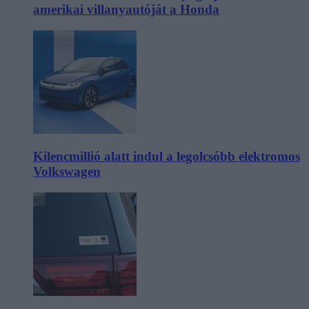
amerikai villanyautóját a Honda
Kilencmillió alatt indul a legolcsóbb elektromos
Volkswagen