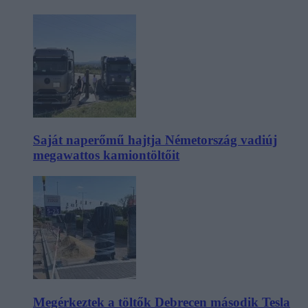
Saját naperőmű hajtja Németország vadiúj
megawattos kamiontöltőit
Megérkeztek a töltők Debrecen második Tesla