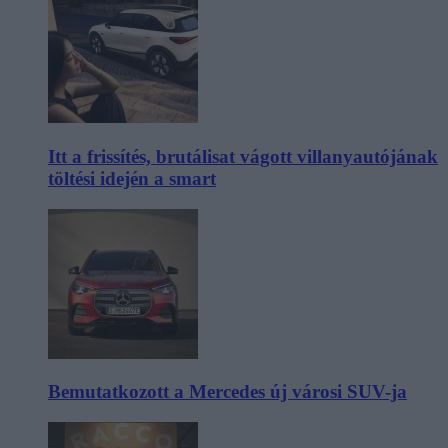
Itt a frissítés, brutálisat vágott villanyautójának
töltési idején a smart
Bemutatkozott a Mercedes új városi SUV-ja