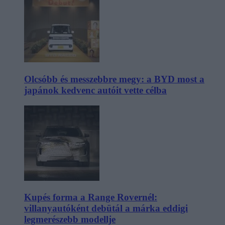
Olcsóbb és messzebbre megy: a BYD most a
japánok kedvenc autóit vette célba
Kupés forma a Range Rovernél:
villanyautóként debütál a márka eddigi
legmerészebb modellje