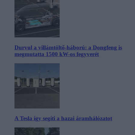
Durvul a villámtöltő-háború: a Dongfeng is
megmutatta 1500 kW-os fegyverét
A Tesla így segíti a hazai áramhálózatot