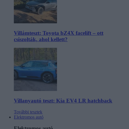
Villámteszt: Toyota bZ4X facelift – ott
csiszolták, ahol kellett?
Villanyautó teszt: Kia EV4 LR hatchback
További tesztek
Elektromos autó
Elektromos autó