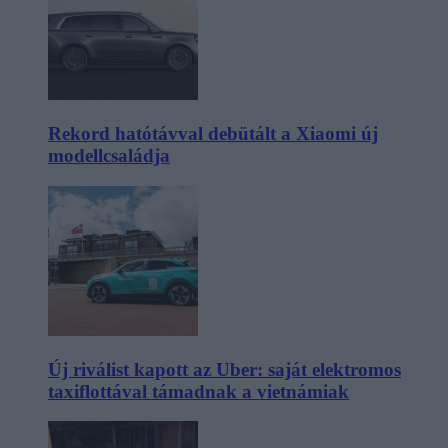
Rekord hatótávval debütált a Xiaomi új
modellcsaládja
Új riválist kapott az Uber: saját elektromos
taxiflottával támadnak a vietnámiak