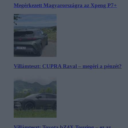
Megérkezett Magyarországra az Xpeng P7+
Villámteszt: CUPRA Raval – megéri a pénzét?
Villámteszt: Toyota bZ4X Touring – ez az,