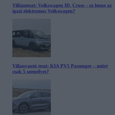
Villámteszt: Volkswagen ID. Cross – ez lenne az
igazi elektromos Volkswagen?
Villanyautó teszt: KIA PV5 Passenger – miért
csak 5 személyes?