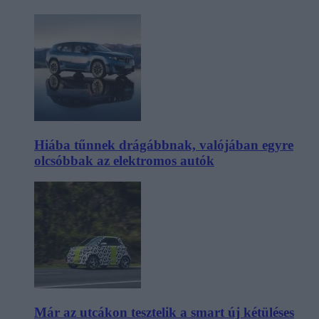
Hiába tűnnek drágábbnak, valójában egyre
olcsóbbak az elektromos autók
Már az utcákon tesztelik a smart új kétüléses