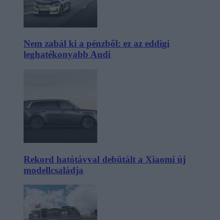
Nem zabál ki a pénzből: ez az eddigi
leghatékonyabb Audi
Rekord hatótávval debütált a Xiaomi új
modellcsaládja