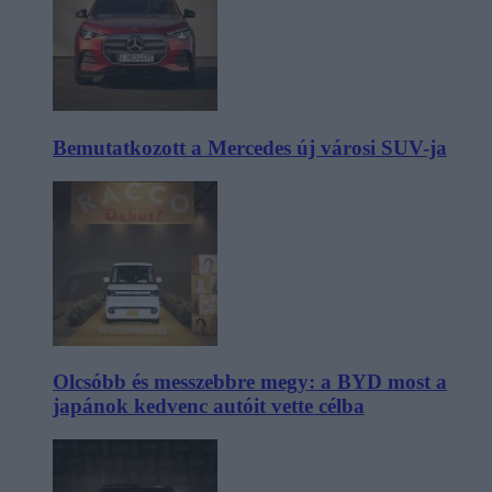
Bemutatkozott a Mercedes új városi SUV-ja
Olcsóbb és messzebbre megy: a BYD most a
japánok kedvenc autóit vette célba