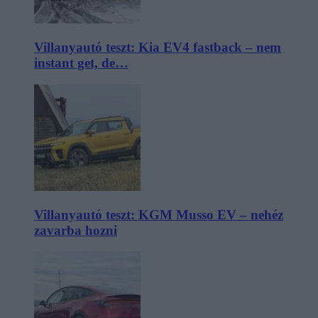
Villanyautó teszt: Kia EV4 fastback – nem
instant get, de…
Villanyautó teszt: KGM Musso EV – nehéz
zavarba hozni