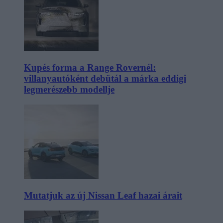
Kupés forma a Range Rovernél:
villanyautóként debütál a márka eddigi
legmerészebb modellje
Mutatjuk az új Nissan Leaf hazai árait