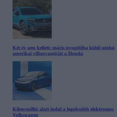
Két év sem kellett: máris nyugdíjba küldi utolsó
amerikai villanyautóját a Honda
Kilencmillió alatt indul a legolcsóbb elektromos
Volkswagen