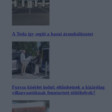
A Tesla így segíti a hazai áramhálózatot
Furcsa kísérlet indul: eltűnhetnek a kizárólag
villanyautóknak fenntartott töltőhelyek?