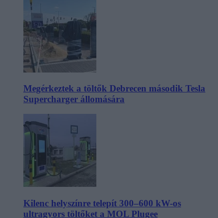
Megérkeztek a töltők Debrecen második Tesla
Supercharger állomására
Kilenc helyszínre telepít 300–600 kW-os
ultragyors töltőket a MOL Plugee