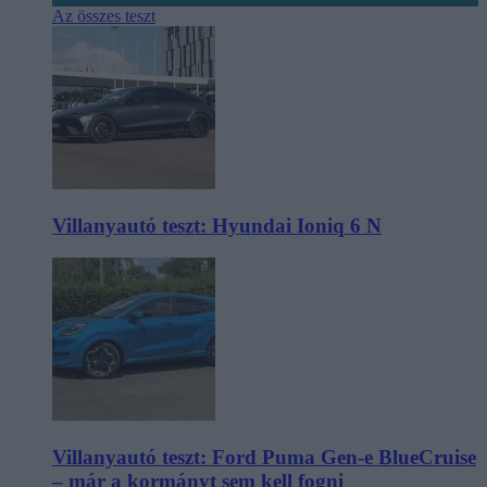
Az összes teszt
Villanyautó teszt: Hyundai Ioniq 6 N
Villanyautó teszt: Ford Puma Gen-e BlueCruise
– már a kormányt sem kell fogni