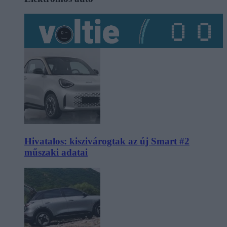
Hivatalos: kiszivárogtak az új Smart #2
műszaki adatai