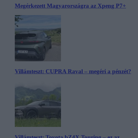
Megérkezett Magyarországra az Xpeng P7+
Villámteszt: CUPRA Raval – megéri a pénzét?
Villámteszt: Toyota bZ4X Touring – ez az,