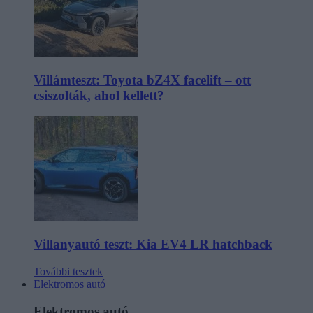
Villámteszt: Toyota bZ4X facelift – ott
csiszolták, ahol kellett?
Villanyautó teszt: Kia EV4 LR hatchback
További tesztek
Elektromos autó
Elektromos autó