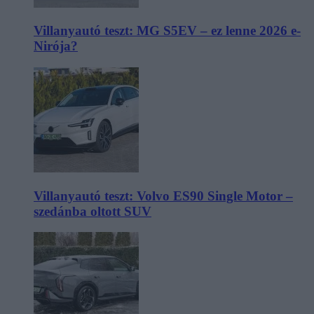
Villanyautó teszt: MG S5EV – ez lenne 2026 e-
Nirója?
Villanyautó teszt: Volvo ES90 Single Motor –
szedánba oltott SUV