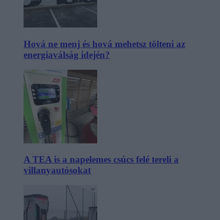
Hová ne menj és hová mehetsz tölteni az
energiaválság idején?
A TEA is a napelemes csúcs felé tereli a
villanyautósokat