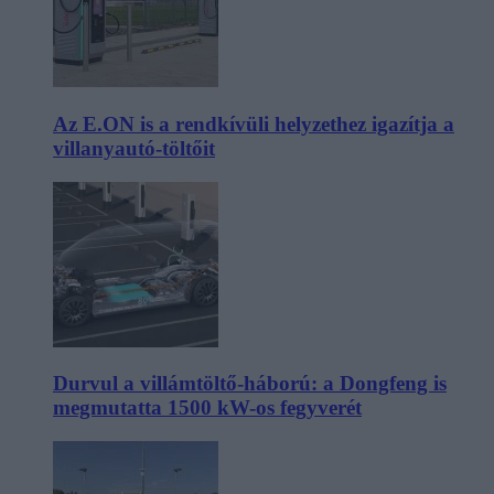
Az E.ON is a rendkívüli helyzethez igazítja a
villanyautó-töltőit
Durvul a villámtöltő-háború: a Dongfeng is
megmutatta 1500 kW-os fegyverét