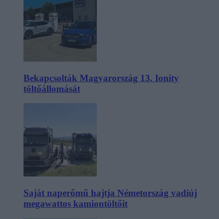
Bekapcsolták Magyarország 13. Ionity
töltőállomását
Saját naperőmű hajtja Németország vadiúj
megawattos kamiontöltőit