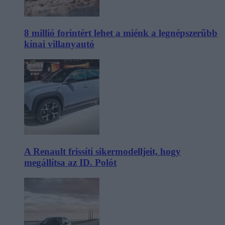
8 millió forintért lehet a miénk a legnépszerűbb
kínai villanyautó
A Renault frissíti sikermodelljeit, hogy
megállítsa az ID. Polót