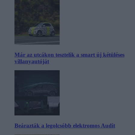
Már az utcákon tesztelik a smart új kétüléses
villanyautóját
Beárazták a legolcsóbb elektromos Audit