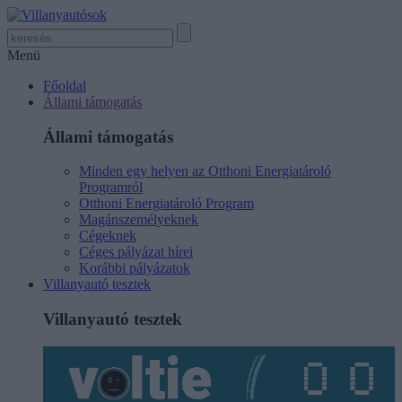
Menü
Főoldal
Állami támogatás
Állami támogatás
Minden egy helyen az Otthoni Energiatároló
Programról
Otthoni Energiatároló Program
Magánszemélyeknek
Cégeknek
Céges pályázat hírei
Korábbi pályázatok
Villanyautó tesztek
Villanyautó tesztek