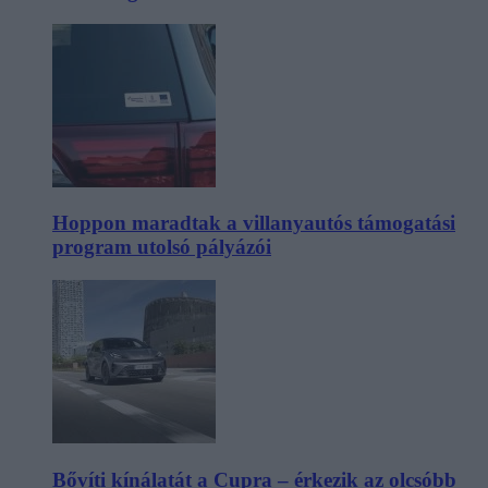
Hoppon maradtak a villanyautós támogatási
program utolsó pályázói
Bővíti kínálatát a Cupra – érkezik az olcsóbb