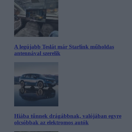
A legújabb Teslát már Starlink műholdas
antennával szerelik
Hiába tűnnek drágábbnak, valójában egyre
olcsóbbak az elektromos autók