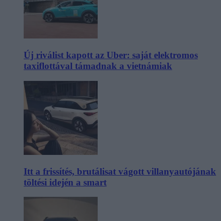
Új riválist kapott az Uber: saját elektromos
taxiflottával támadnak a vietnámiak
Itt a frissítés, brutálisat vágott villanyautójának
töltési idején a smart