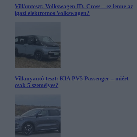
Villámteszt: Volkswagen ID. Cross – ez lenne az
igazi elektromos Volkswagen?
Villanyautó teszt: KIA PV5 Passenger – miért
csak 5 személyes?