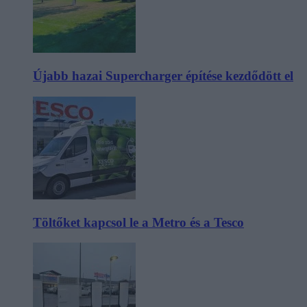
Újabb hazai Supercharger építése kezdődött el
Töltőket kapcsol le a Metro és a Tesco