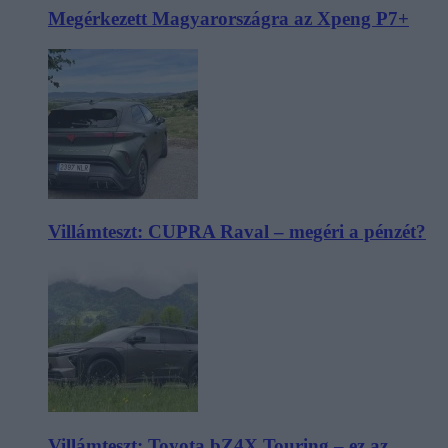
Megérkezett Magyarországra az Xpeng P7+
Villámteszt: CUPRA Raval – megéri a pénzét?
Villámteszt: Toyota bZ4X Touring – ez az,