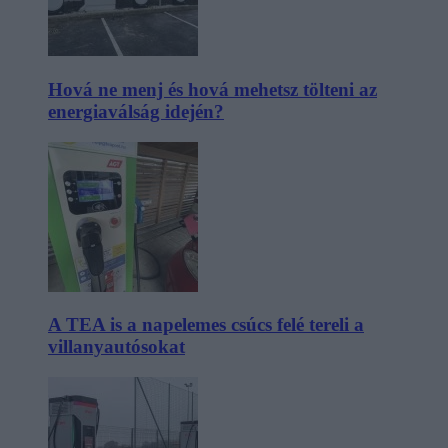
Hová ne menj és hová mehetsz tölteni az
energiaválság idején?
A TEA is a napelemes csúcs felé tereli a
villanyautósokat