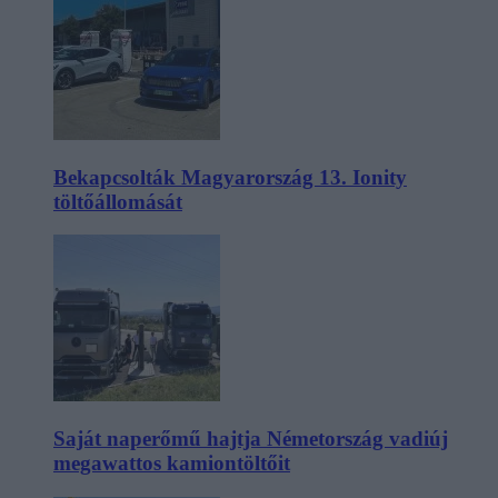
Bekapcsolták Magyarország 13. Ionity
töltőállomását
Saját naperőmű hajtja Németország vadiúj
megawattos kamiontöltőit