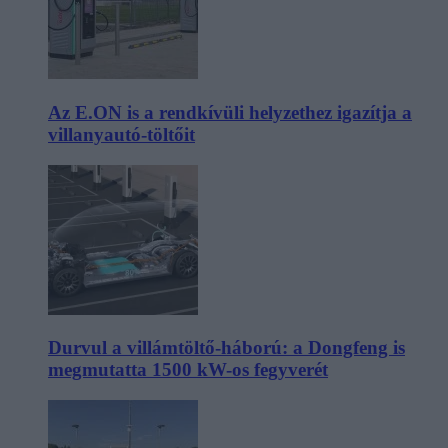
Az E.ON is a rendkívüli helyzethez igazítja a
villanyautó-töltőit
Durvul a villámtöltő-háború: a Dongfeng is
megmutatta 1500 kW-os fegyverét