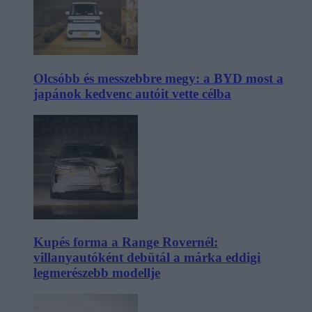
Olcsóbb és messzebbre megy: a BYD most a
japánok kedvenc autóit vette célba
Kupés forma a Range Rovernél:
villanyautóként debütál a márka eddigi
legmerészebb modellje