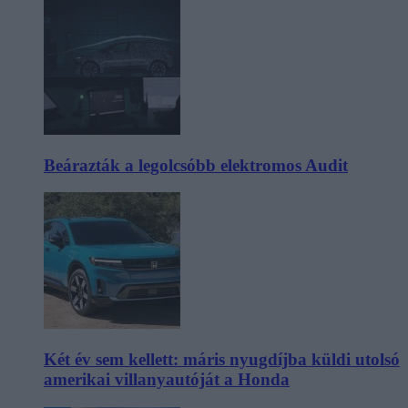
Beárazták a legolcsóbb elektromos Audit
Két év sem kellett: máris nyugdíjba küldi utolsó
amerikai villanyautóját a Honda