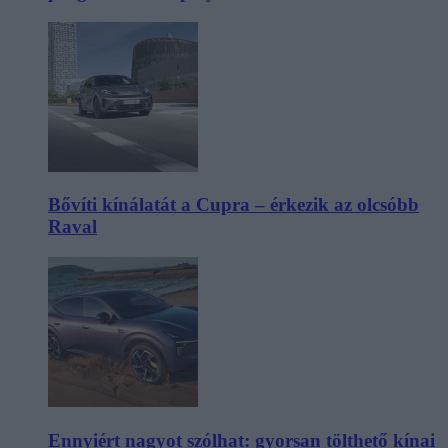
Bővíti kínálatát a Cupra – érkezik az olcsóbb
Raval
Ennyiért nagyot szólhat: gyorsan tölthető kínai