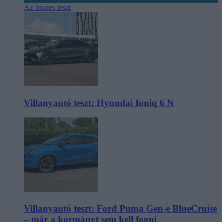
Az összes teszt
Villanyautó teszt: Hyundai Ioniq 6 N
Villanyautó teszt: Ford Puma Gen-e BlueCruise
– már a kormányt sem kell fogni