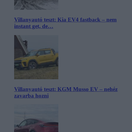
Villanyautó teszt: Kia EV4 fastback – nem
instant get, de…
Villanyautó teszt: KGM Musso EV – nehéz
zavarba hozni