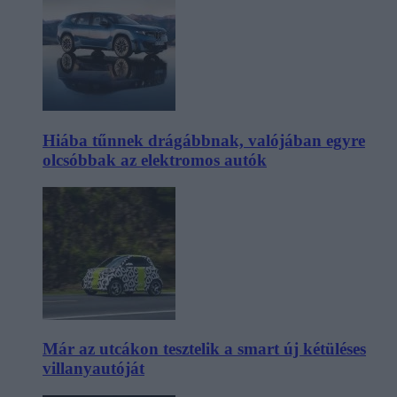
Hiába tűnnek drágábbnak, valójában egyre
olcsóbbak az elektromos autók
Már az utcákon tesztelik a smart új kétüléses
villanyautóját