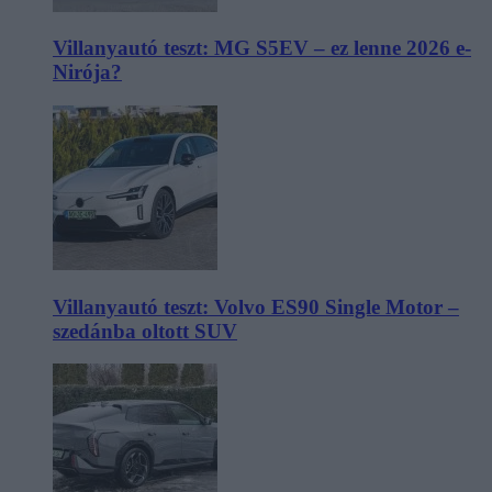
Villanyautó teszt: MG S5EV – ez lenne 2026 e-
Nirója?
Villanyautó teszt: Volvo ES90 Single Motor –
szedánba oltott SUV