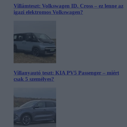
Villámteszt: Volkswagen ID. Cross – ez lenne az
igazi elektromos Volkswagen?
Villanyautó teszt: KIA PV5 Passenger – miért
csak 5 személyes?