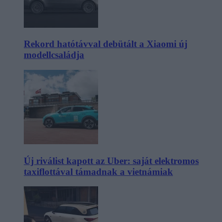
Rekord hatótávval debütált a Xiaomi új
modellcsaládja
Új riválist kapott az Uber: saját elektromos
taxiflottával támadnak a vietnámiak