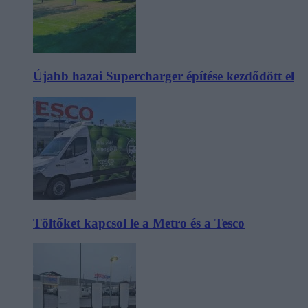
Újabb hazai Supercharger építése kezdődött el
Töltőket kapcsol le a Metro és a Tesco