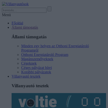
Menü
Főoldal
Állami támogatás
Állami támogatás
Minden egy helyen az Otthoni Energiatároló
Programról
Otthoni Energiatároló Program
Magánszemélyeknek
Cégeknek
Céges pályázat hírei
Korábbi pályázatok
Villanyautó tesztek
Villanyautó tesztek