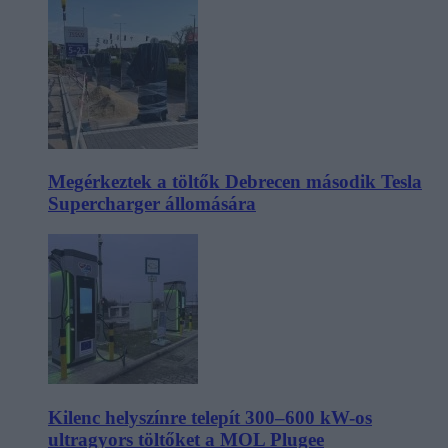
Megérkeztek a töltők Debrecen második Tesla
Supercharger állomására
Kilenc helyszínre telepít 300–600 kW-os
ultragyors töltőket a MOL Plugee