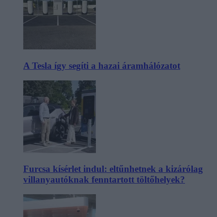
A Tesla így segíti a hazai áramhálózatot
Furcsa kísérlet indul: eltűnhetnek a kizárólag
villanyautóknak fenntartott töltőhelyek?