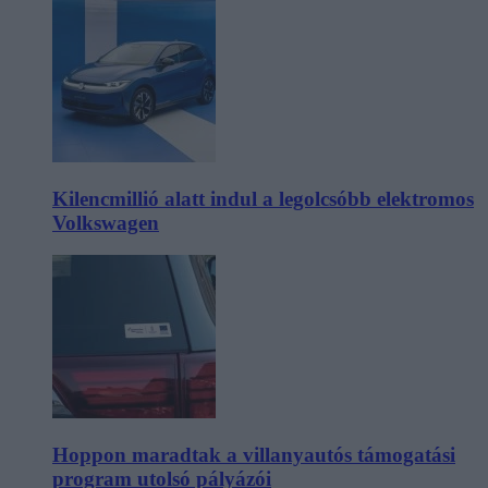
Kilencmillió alatt indul a legolcsóbb elektromos
Volkswagen
Hoppon maradtak a villanyautós támogatási
program utolsó pályázói