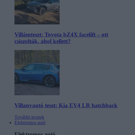
Villámteszt: Toyota bZ4X facelift – ott
csiszolták, ahol kellett?
Villanyautó teszt: Kia EV4 LR hatchback
További tesztek
Elektromos autó
Elektromos autó