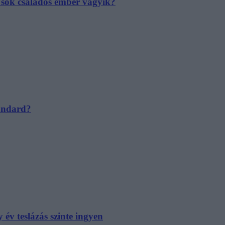
e sok családos ember vágyik?
tandard?
év teslázás szinte ingyen