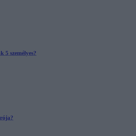
ak 5 személyes?
irója?