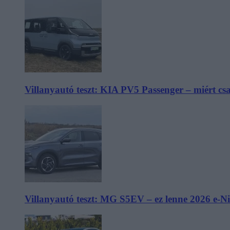
Villanyautó teszt: KIA PV5 Passenger – miért cs
Villanyautó teszt: MG S5EV – ez lenne 2026 e-N