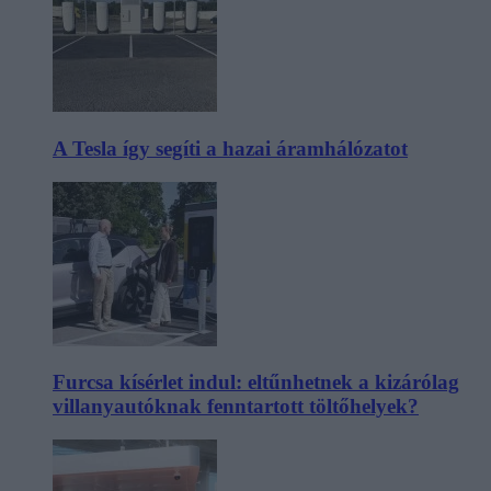
A Tesla így segíti a hazai áramhálózatot
Furcsa kísérlet indul: eltűnhetnek a kizárólag
villanyautóknak fenntartott töltőhelyek?