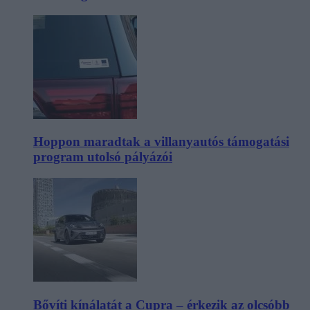
Hoppon maradtak a villanyautós támogatási
program utolsó pályázói
Bővíti kínálatát a Cupra – érkezik az olcsóbb