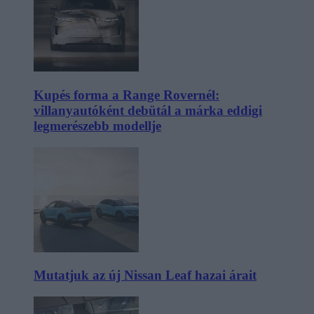
Kupés forma a Range Rovernél:
villanyautóként debütál a márka eddigi
legmerészebb modellje
Mutatjuk az új Nissan Leaf hazai árait