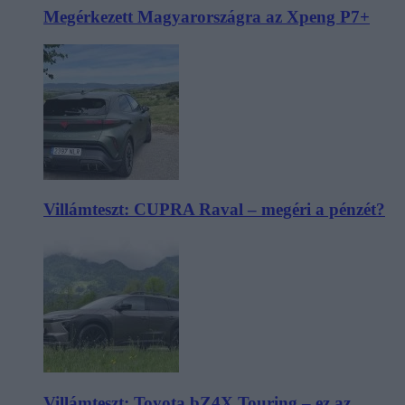
Megérkezett Magyarországra az Xpeng P7+
Villámteszt: CUPRA Raval – megéri a pénzét?
Villámteszt: Toyota bZ4X Touring – ez az,