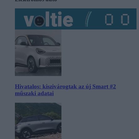
Hivatalos: kiszivárogtak az új Smart #2
műszaki adatai