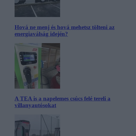
Hová ne menj és hová mehetsz tölteni az
energiaválság idején?
A TEA is a napelemes csúcs felé tereli a
villanyautósokat