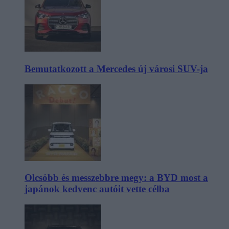
Bemutatkozott a Mercedes új városi SUV-ja
Olcsóbb és messzebbre megy: a BYD most a
japánok kedvenc autóit vette célba