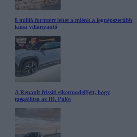
8 millió forintért lehet a miénk a legnépszerűbb
kínai villanyautó
A Renault frissíti sikermodelljeit, hogy
megállítsa az ID. Polót