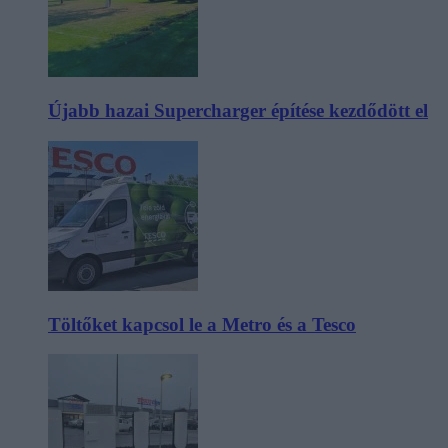
Újabb hazai Supercharger építése kezdődött el
Töltőket kapcsol le a Metro és a Tesco