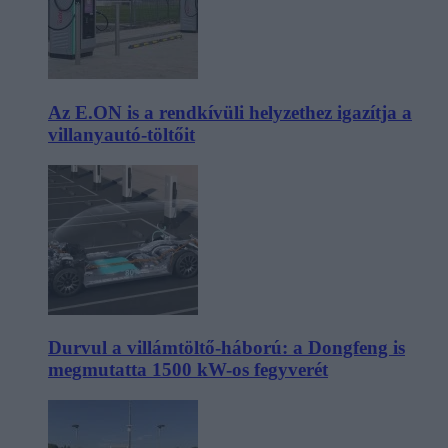
Az E.ON is a rendkívüli helyzethez igazítja a
villanyautó-töltőit
Durvul a villámtöltő-háború: a Dongfeng is
megmutatta 1500 kW-os fegyverét