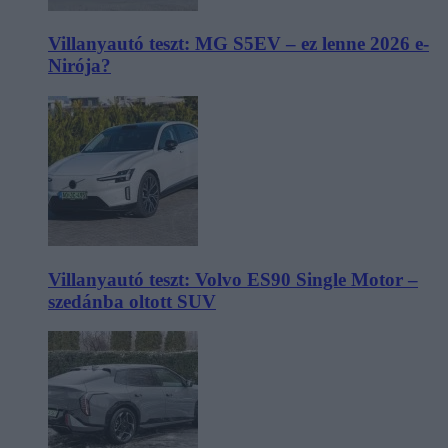
Villanyautó teszt: MG S5EV – ez lenne 2026 e-
Nirója?
Villanyautó teszt: Volvo ES90 Single Motor –
szedánba oltott SUV