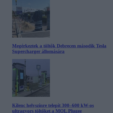
Megérkeztek a töltők Debrecen második Tesla
Supercharger állomására
Kilenc helyszínre telepít 300–600 kW-os
ultragyors töltőket a MOL Plugee