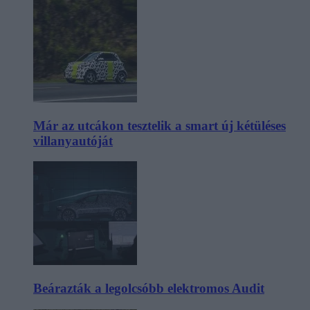
Már az utcákon tesztelik a smart új kétüléses
villanyautóját
Beárazták a legolcsóbb elektromos Audit