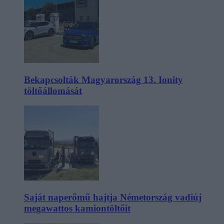
Bekapcsolták Magyarország 13. Ionity
töltőállomását
Saját naperőmű hajtja Németország vadiúj
megawattos kamiontöltőit