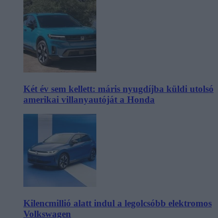
Két év sem kellett: máris nyugdíjba küldi utolsó
amerikai villanyautóját a Honda
Kilencmillió alatt indul a legolcsóbb elektromos
Volkswagen