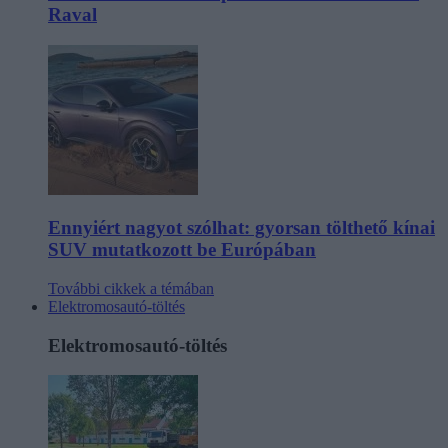
Raval
Ennyiért nagyot szólhat: gyorsan tölthető kínai
SUV mutatkozott be Európában
További cikkek a témában
Elektromosautó-töltés
Elektromosautó-töltés