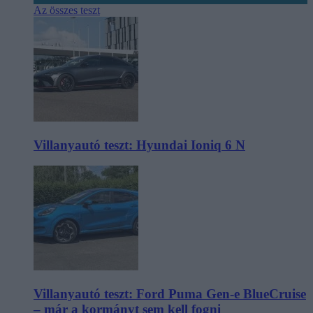
Az összes teszt
Villanyautó teszt: Hyundai Ioniq 6 N
Villanyautó teszt: Ford Puma Gen-e BlueCruise
– már a kormányt sem kell fogni