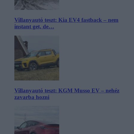
Villanyautó teszt: Kia EV4 fastback – nem
instant get, de…
Villanyautó teszt: KGM Musso EV – nehéz
zavarba hozni