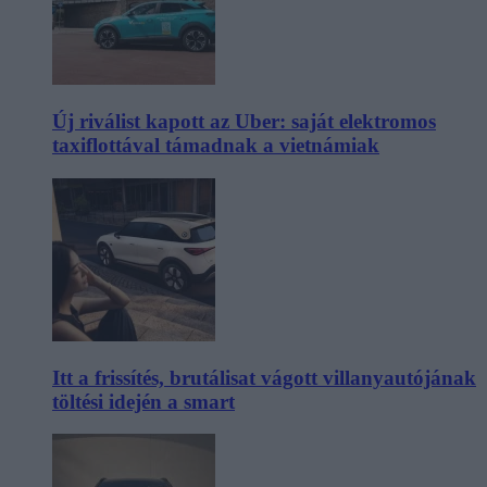
Új riválist kapott az Uber: saját elektromos
taxiflottával támadnak a vietnámiak
Itt a frissítés, brutálisat vágott villanyautójának
töltési idején a smart