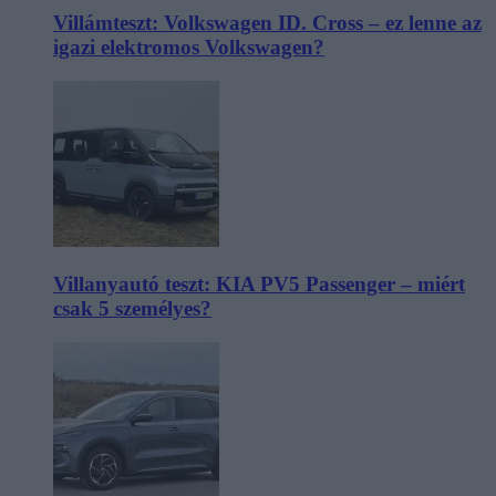
Villámteszt: Volkswagen ID. Cross – ez lenne az
igazi elektromos Volkswagen?
Villanyautó teszt: KIA PV5 Passenger – miért
csak 5 személyes?