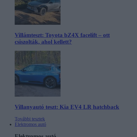
Villámteszt: Toyota bZ4X facelift – ott
csiszolták, ahol kellett?
Villanyautó teszt: Kia EV4 LR hatchback
További tesztek
Elektromos autó
Elektromos autó