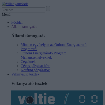
Menü
Főoldal
Állami támogatás
Állami támogatás
Minden egy helyen az Otthoni Energiatároló
Programról
Otthoni Energiatároló Program
Magánszemélyeknek
Cégeknek
Céges pályázat hírei
Korábbi pályázatok
Villanyautó tesztek
Villanyautó tesztek