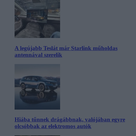
A legújabb Teslát már Starlink műholdas
antennával szerelik
Hiába tűnnek drágábbnak, valójában egyre
olcsóbbak az elektromos autók